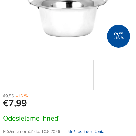
€9,55
–16 %
€9,55
–16 %
€7,99
Jednotková
Odosielame ihneď
cena:
Môžeme doručiť do:
10.8.2026
Možnosti doručenia