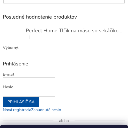
Posledné hodnotenie produktov
Perfect Home Tĺčik na mäso so sekáčikom, 56893
|
Hodnotenie produktu je 5 z 5 hviezdičiek.
Výborný.
Prihlásenie
E-mail
Heslo
PRIHLÁSIŤ SA
Nová registrácia
Zabudnuté heslo
alebo