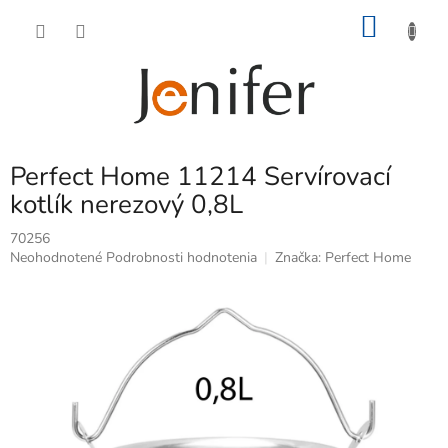
Prejsť
NÁKU
na
obsah
KOŠÍK
Perfect Home 11214 Servírovací
kotlík nerezový 0,8L
70256
Priemerné
Neohodnotené
Podrobnosti hodnotenia
Značka:
Perfect Home
hodnotenie
produktu
je
0,0
z
5
hviezdičiek.