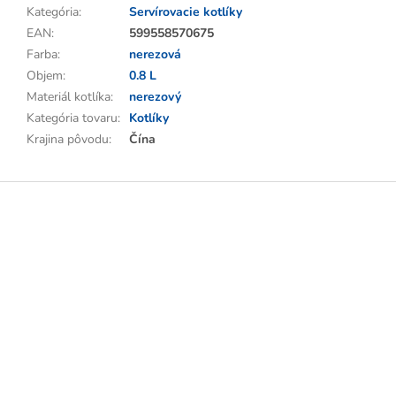
Kategória
:
Servírovacie kotlíky
EAN
:
599558570675
Farba
:
nerezová
Objem
:
0.8 L
Materiál kotlíka
:
nerezový
Kategória tovaru
:
Kotlíky
Krajina pôvodu
:
Čína
Z
á
p
ä
t
i
e