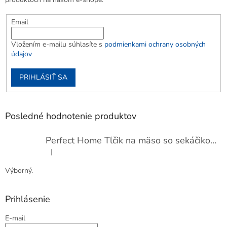
Email
Vložením e-mailu súhlasíte s
podmienkami ochrany osobných
údajov
PRIHLÁSIŤ SA
Posledné hodnotenie produktov
Perfect Home Tĺčik na mäso so sekáčikom, 56893
|
Hodnotenie produktu je 5 z 5 hviezdičiek.
Výborný.
Prihlásenie
E-mail