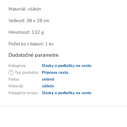
Materiál: silikón
Veľkosť: 38 x 28 cm
Hmotnosť: 132 g
Počet ks v balení: 1 ks
Dodatočné parametre
Kategória
:
Dosky a podložky na cesto
?
Typ produktu
:
Príprava cesta
Farba
:
zelená
Materiál
:
silikón
Kategória tovaru
:
Dosky a podložky na cesto
Z
á
p