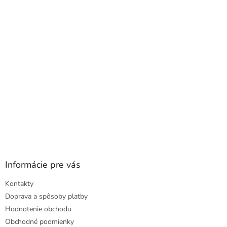
ä
t
i
e
Informácie pre vás
Kontakty
Doprava a spôsoby platby
Hodnotenie obchodu
Obchodné podmienky