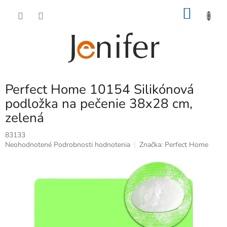
Prejsť
NÁKU
na
obsah
KOŠÍK
Perfect Home 10154 Silikónová
podložka na pečenie 38x28 cm,
zelená
83133
Priemerné
Neohodnotené
Podrobnosti hodnotenia
Značka:
Perfect Home
hodnotenie
produktu
je
0,0
z
5
hviezdičiek.