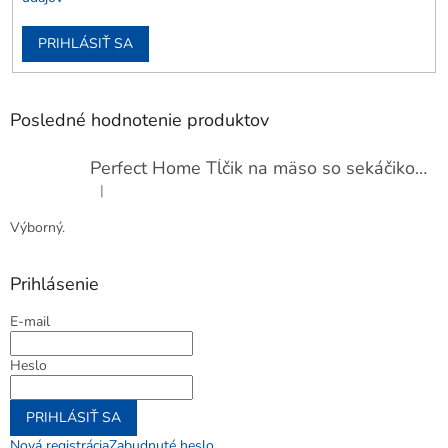
PRIHLÁSIŤ SA
Posledné hodnotenie produktov
Perfect Home Tĺčik na mäso so sekáčikom, 56893
|
Hodnotenie produktu je 5 z 5 hviezdičiek.
Výborný.
Prihlásenie
E-mail
Heslo
PRIHLÁSIŤ SA
Nová registrácia
Zabudnuté heslo