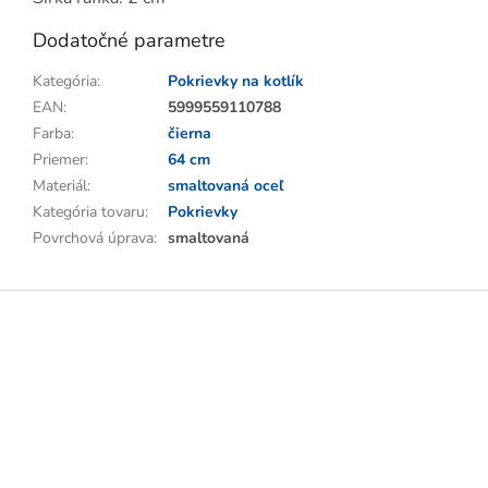
Dodatočné parametre
Kategória
:
Pokrievky na kotlík
EAN
:
5999559110788
Farba
:
čierna
Priemer
:
64 cm
Materiál
:
smaltovaná oceľ
Kategória tovaru
:
Pokrievky
Povrchová úprava
:
smaltovaná
Z
á
p
ä
t
i
e