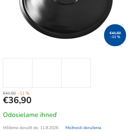
€41,50
–11 %
€41,50
–11 %
€36,90
Jednotková
Odosielame ihneď
cena:
Môžeme doručiť do:
11.8.2026
Možnosti doručenia