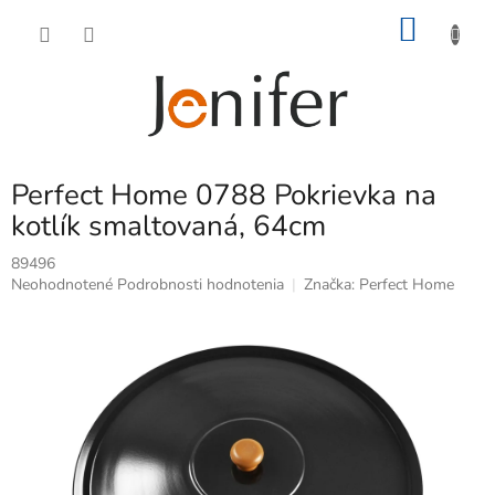
Prejsť
NÁKU
na
obsah
KOŠÍK
Perfect Home 0788 Pokrievka na
kotlík smaltovaná, 64cm
89496
Priemerné
Neohodnotené
Podrobnosti hodnotenia
Značka:
Perfect Home
hodnotenie
produktu
je
0,0
z
5
hviezdičiek.