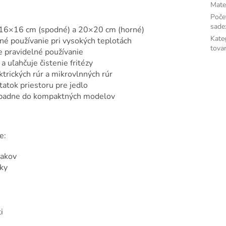
Mate
Poče
sade
16×16 cm (spodné) a 20×20 cm (horné)
Kate
é používanie pri vysokých teplotách
tova
e pravidelné používanie
a uľahčuje čistenie fritézy
ktrických rúr a mikrovlnných rúr
atok priestoru pre jedlo
 padne do kompaktných modelov
e:
iakov
ky
i