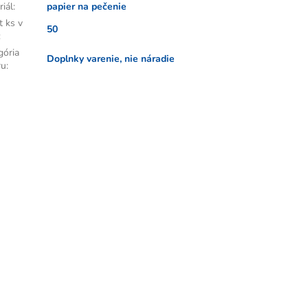
riál
:
papier na pečenie
t ks v
50
:
gória
Doplnky varenie, nie náradie
ru
: