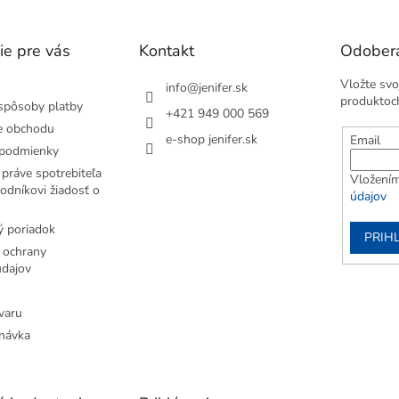
ie pre vás
Kontakt
Odobera
Vložte svo
info
@
jenifer.sk
produktoc
spôsoby platby
+421 949 000 569
e obchodu
e-shop jenifer.sk
Email
podmienky
práve spotrebiteľa
Vložením
odníkovi žiadosť o
údajov
 poriadok
PRIH
 ochrany
dajov
varu
návka