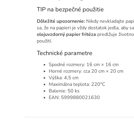
TIP na bezpečné použitie
Dôležité upozornenie:
Nikdy nevkladajte papie
sa, že na papieri je vždy dostatok jedla, aby 
olejuvzdorný papier fritéza
predlžuje životno
použití.
Technické parametre
Spodné rozmery: 16 cm × 16 cm
Horné rozmery: cca 20 cm × 20 cm
Výška: 4,5 cm
Maximálna teplota: 220°C
Balenie: 50 ks
EAN: 5999880021630
Z
á
p