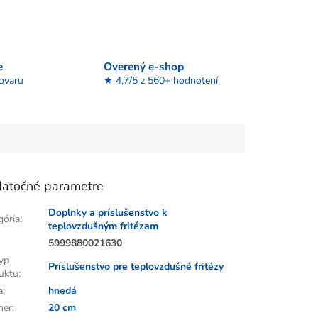
e
Overený e-shop
tovaru
★ 4,7/5 z 560+ hodnotení
atočné parametre
Doplnky a príslušenstvo k
gória
:
teplovzdušným fritézam
:
5999880021630
yp
Príslušenstvo pre teplovzdušné fritézy
uktu
:
a
:
hnedá
mer
:
20 cm