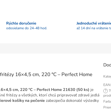
Rýchle doručenie
Jednoduché vráteni
odosielame do 24–48 hod.
až 14 dní na vrátenie 
Dod
 fritézy 16×4,5 cm, 220 °C – Perfect Home
Kate
EAN
 16×4,5 cm, 220 °C – Perfect Home 21630 (50 ks)
je
?
T
fritézy a všetkých, ktorí chcú pripravovať zdravé jedlá
prod
ierové košíky na pečenie
zabezpečia dokonalé výsledky
Farb
Prie