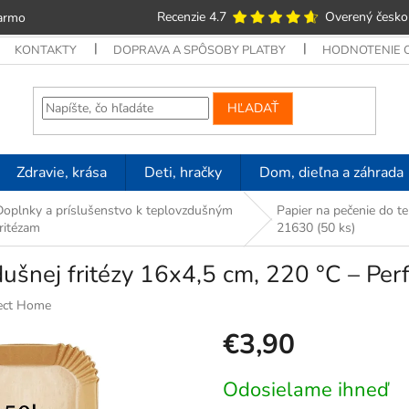
Recenzie 4.7
Overený česko
armo
KONTAKTY
DOPRAVA A SPÔSOBY PLATBY
HODNOTENIE
HĽADAŤ
Zdravie, krása
Deti, hračky
Dom, dieľna a záhrada
Doplnky a príslušenstvo k teplovzdušným
Papier na pečenie do t
ritézam
21630 (50 ks)
dušnej fritézy 16x4,5 cm, 220 °C – Pe
ect Home
€3,90
Jednotková
Odosielame ihneď
cena: