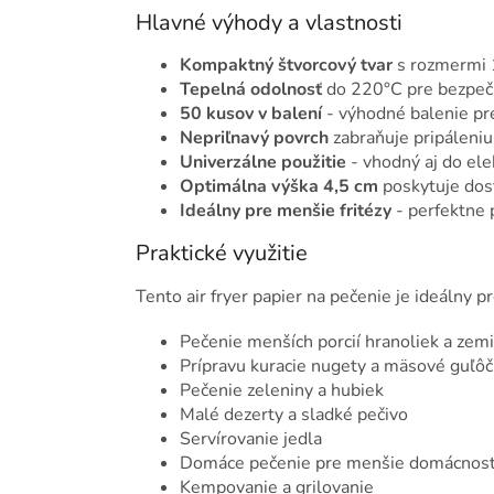
Hlavné výhody a vlastnosti
Kompaktný štvorcový tvar
s rozmermi 
Tepelná odolnosť
do 220°C pre bezpečn
50 kusov v balení
- výhodné balenie pr
Nepriľnavý povrch
zabraňuje pripáleniu 
Univerzálne použitie
- vhodný aj do ele
Optimálna výška 4,5 cm
poskytuje dost
Ideálny pre menšie fritézy
- perfektne
Praktické využitie
Tento air fryer papier na pečenie je ideálny pr
Pečenie menších porcií hranoliek a zem
Prípravu kuracie nugety a mäsové guľôč
Pečenie zeleniny a hubiek
Malé dezerty a sladké pečivo
Servírovanie jedla
Domáce pečenie pre menšie domácnost
Kempovanie a grilovanie