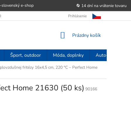
-slovenský e‑shop
🔄 14 dní na vrátenie tovaru
 OBCHODU
OBCHODNÉ PODMIENKY
Prihlásenie
POUČENIE O PRÁVE SP
NÁKUPNÝ
Prázdny košík
KOŠÍK
Šport, outdoor
Móda, doplnky
Auto-moto
eplovzdušnej fritézy 16x4,5 cm, 220 °C – Perfect Home
rfect Home 21630 (50 ks)
90166