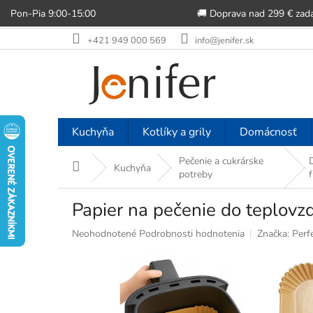
Pon-Pia 9:00-15:00
🚚 Doprava nad 299 € zad
Prejsť
+421 949 000 569
info@jenifer.sk
na
obsah
Kuchyňa
Kotlíky a grily
Domácnosť
Pečenie a cukrárske
Domov
Kuchyňa
potreby
f
Papier na pečenie do teplovz
Priemerné
Neohodnotené
Podrobnosti hodnotenia
Značka:
Perf
hodnotenie
produktu
je
0,0
z
5