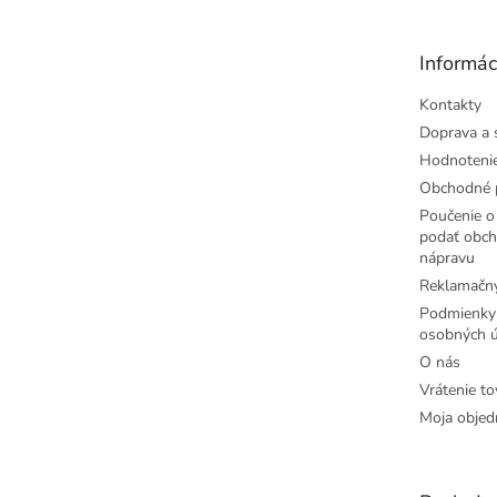
ä
t
Informác
i
e
Kontakty
Doprava a 
Hodnoteni
Obchodné 
Poučenie o 
podať obch
nápravu
Reklamačný
Podmienky
osobných ú
O nás
Vrátenie to
Moja objed