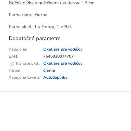
Bočná dĺžka s nožičkami okuliarov: 15 cm
Farba rámu: čierna
Farba skiel: 1 x čierna, 1 x žltá
Dodatočné parametre
Kategória
:
Okuliare pre vodičov
EAN
:
7545020074707
?
Typ produktu
:
Okuliare pre vodičov
Farba
:
čierna
Kategória tovaru
:
Autodoplnky
Z
á
p
ä
t
i