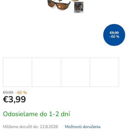
€9,99
–60 %
€9,99
–60 %
€3,99
Jednotková
Odosielame do 1-2 dní
cena:
Môžeme doručiť do:
12.8.2026
Možnosti doručenia