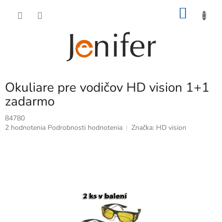
Prejsť
NÁKU
na
obsah
KOŠÍK
Okuliare pre vodičov HD vision 1+1
zadarmo
84780
Priemerné
2 hodnotenia
Podrobnosti hodnotenia
Značka:
HD vision
hodnotenie
produktu
je
4,5
z
5
hviezdičiek.