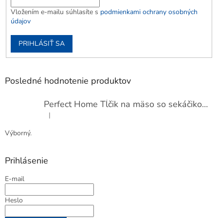
Vložením e-mailu súhlasíte s
podmienkami ochrany osobných
údajov
PRIHLÁSIŤ SA
Posledné hodnotenie produktov
Perfect Home Tĺčik na mäso so sekáčikom, 56893
|
Hodnotenie produktu je 5 z 5 hviezdičiek.
Výborný.
Prihlásenie
E-mail
Heslo