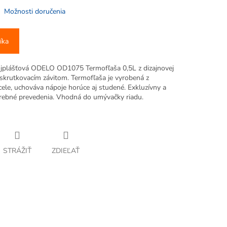
Možnosti doručenia
íka
vojplášťová ODELO OD1075 Termofľaša 0,5L z dizajnovej
 skrutkovacím závitom. Termofľaša je vyrobená z
cele, uchováva nápoje horúce aj studené. Exkluzívny a
rebné prevedenia. Vhodná do umývačky riadu.
STRÁŽIŤ
ZDIEĽAŤ