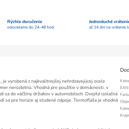
Rýchle doručenie
Jednoduché vráteni
odosielame do 24–48 hod.
až 14 dní na vrátenie 
Dod
 vyrobená z najkvalitnejšej nehrdzavejúcej ocele
Kate
kmer nerozbitnú. Vhodná pre použitie v domácnosti, v
EAN
odí sa do väčšiny držiakov v automobiloch. Dvojitá izolačná
Farb
odí sa pre horúce aj studené nápoje. Termofľaša je vhodná
Obj
Kate
Kraj