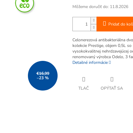
Môžeme doručiť do:
11.8.2026
Pridať do koš
Celonerezová antibakteriálna d
kolekcie Prestige, objem 0,5L so
vysokokvalitnej nehrdzavejúcej o
renomovaný výrobca Odelo, 3 fa
Detailné informácie
€16,99
–23 %
TLAČ
OPÝTAŤ SA