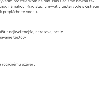
vacím prostriedkom na riad. Náš riad sme navrhli tak,
nou námahou. Riad stačí umývať v teplej vode s čistiacim
k prepláchnite vodou.
ášť z najkvalitnejšej nerezovej ocele
iavanie teploty
ka rotačnému uzáveru