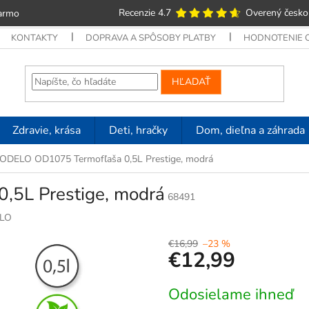
Recenzie 4.7
Overený česko
armo
KONTAKTY
DOPRAVA A SPÔSOBY PLATBY
HODNOTENIE
HĽADAŤ
Zdravie, krása
Deti, hračky
Dom, dieľna a záhrada
ODELO OD1075 Termofľaša 0,5L Prestige, modrá
,5L Prestige, modrá
68491
LO
€16,99
–23 %
€12,99
Jednotková
Odosielame ihneď
cena: