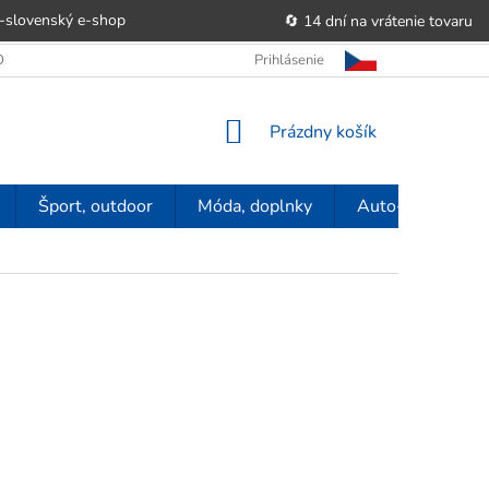
-slovenský e‑shop
🔄 14 dní na vrátenie tovaru
 OBCHODU
OBCHODNÉ PODMIENKY
Prihlásenie
POUČENIE O PRÁVE SP
NÁKUPNÝ
Prázdny košík
KOŠÍK
Šport, outdoor
Móda, doplnky
Auto-moto