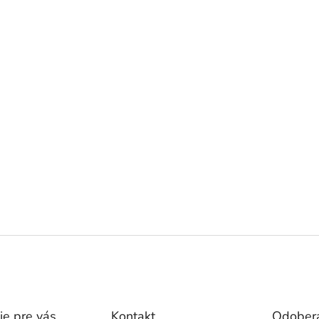
ie pre vás
Kontakt
Odobera