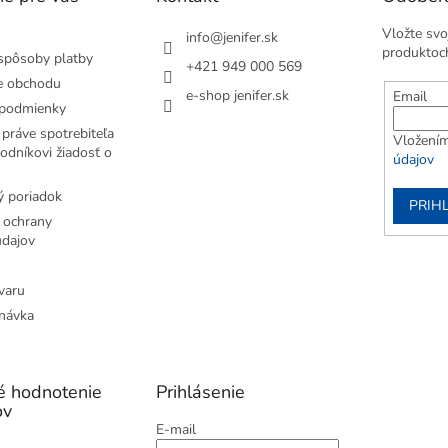
Vložte svo
info
@
jenifer.sk
produktoc
spôsoby platby
+421 949 000 569
e obchodu
e-shop jenifer.sk
Email
podmienky
práve spotrebiteľa
Vložením
odníkovi žiadosť o
údajov
 poriadok
PRIH
 ochrany
dajov
varu
návka
é hodnotenie
Prihlásenie
ov
E-mail