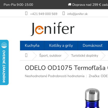
Pon-Pia 9:00-15:00
🚚 Doprava nad 299 € zad
Prejsť
+421 949 000 569
info@jenifer.sk
na
obsah
Kuchyňa
Kotlíky a grily
Domácnosť
Domov
Šport, outdoor
Turistické doplnky
ODELO OD1075 Termofľaša 0
Priemerné
Neohodnotené
Podrobnosti hodnotenia
Značka:
ODE
hodnotenie
produktu
je
0,0
z
5
hviezdičiek.