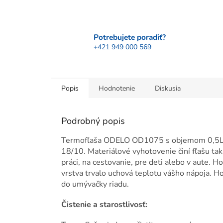
Potrebujete poradiť?
+421 949 000 569
Popis
Hodnotenie
Diskusia
Podrobný popis
Termofľaša ODELO OD1075 s objemom 0,5L, je
18/10. Materiálové vyhotovenie činí fľašu ta
práci, na cestovanie, pre deti alebo v aute. H
vrstva trvalo uchová teplotu vášho nápoja. H
do umývačky riadu.
Čistenie a starostlivosť: