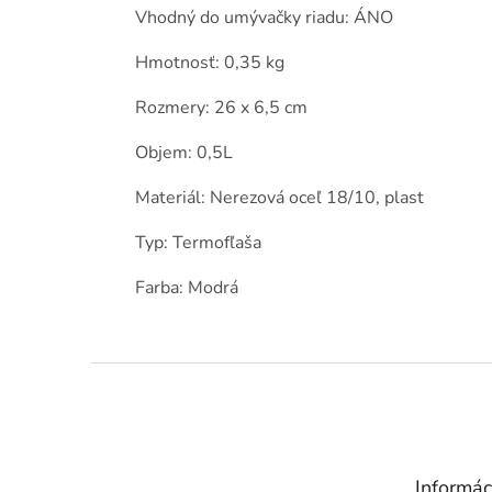
Vhodný do umývačky riadu: ÁNO
Hmotnosť: 0,35 kg
Rozmery: 26 x 6,5 cm
Objem: 0,5L
Materiál: Nerezová oceľ 18/10, plast
Typ: Termofľaša
Farba: Modrá
Z
á
p
ä
t
Informác