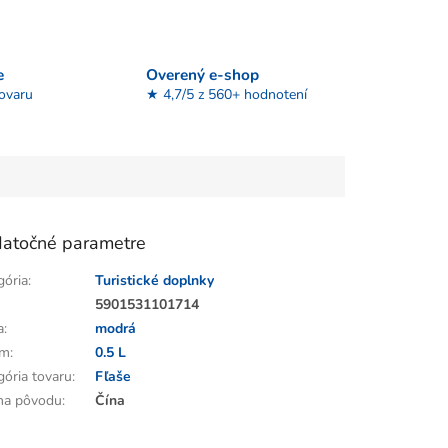
e
Overený e-shop
tovaru
★ 4,7/5 z 560+ hodnotení
atočné parametre
gória
:
Turistické doplnky
:
5901531101714
a
:
modrá
em
:
0.5 L
gória tovaru
:
Fľaše
ina pôvodu
:
Čína