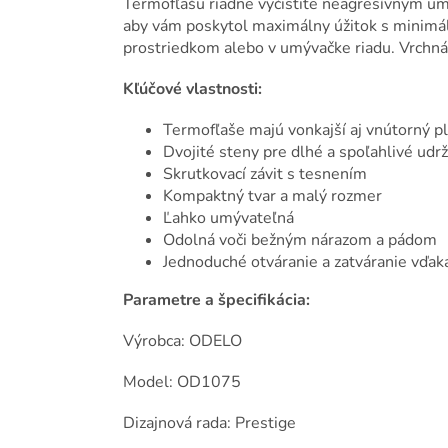
Termofľašu riadne vyčistite neagresívnym umý
aby vám poskytol maximálny úžitok s minimál
prostriedkom alebo v umývačke riadu. Vrchná
Kľúčové vlastnosti:
Termofľaše majú vonkajší aj vnútorný pl
Dvojité steny pre dlhé a spoľahlivé udrž
Skrutkovací závit s tesnením
Kompaktný tvar a malý rozmer
Ľahko umývateľná
Odolná voči bežným nárazom a pádom
Jednoduché otváranie a zatváranie vďa
Parametre a špecifikácia:
Výrobca: ODELO
Model: OD1075
Dizajnová rada: Prestige