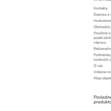
i
e
Kontakty
Doprava a 
Hodnoteni
Obchodné 
Poučenie o 
podať obch
nápravu
Reklamačný
Podmienky
osobných ú
O nás
Vrátenie to
Moja objed
Posledn
produkt