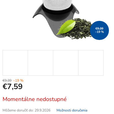
€9,39
–19 %
€9,39
–19 %
€7,59
Jednotková
Momentálne nedostupné
cena:
Môžeme doručiť do:
29.9.2026
Možnosti doručenia