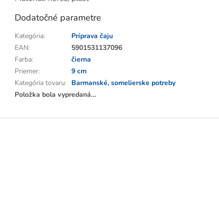
Dodatočné parametre
Kategória
:
Príprava čaju
EAN
:
5901531137096
Farba
:
čierna
Priemer
:
9 cm
Kategória tovaru
:
Barmanské, somelierske potreby
Položka bola vypredaná…
Z
á
p
ä
t
i
e