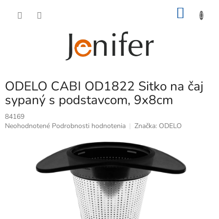
Prejsť
NÁKU
na
obsah
KOŠÍK
ODELO CABI OD1822 Sitko na čaj
sypaný s podstavcom, 9x8cm
84169
Priemerné
Neohodnotené
Podrobnosti hodnotenia
Značka:
ODELO
hodnotenie
produktu
je
0,0
z
5
hviezdičiek.