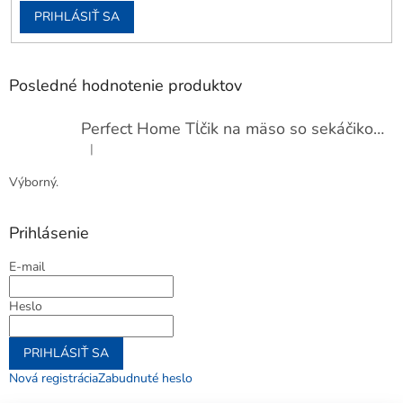
PRIHLÁSIŤ SA
Posledné hodnotenie produktov
Perfect Home Tĺčik na mäso so sekáčikom, 56893
|
Hodnotenie produktu je 5 z 5 hviezdičiek.
Výborný.
Prihlásenie
E-mail
Heslo
PRIHLÁSIŤ SA
Nová registrácia
Zabudnuté heslo