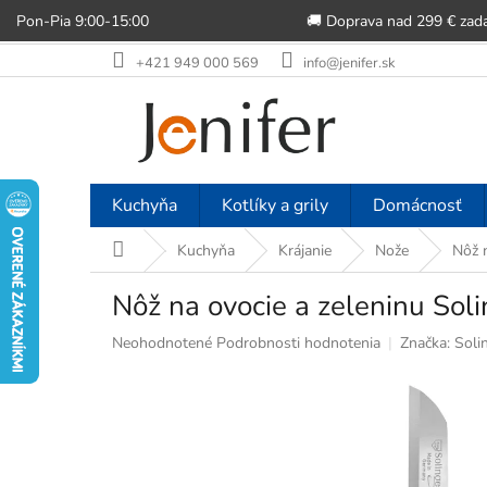
Pon-Pia 9:00-15:00
🚚 Doprava nad 299 € zad
Prejsť
+421 949 000 569
info@jenifer.sk
na
obsah
Kuchyňa
Kotlíky a grily
Domácnosť
Domov
Kuchyňa
Krájanie
Nože
Nôž n
Nôž na ovocie a zeleninu Sol
Priemerné
Neohodnotené
Podrobnosti hodnotenia
Značka:
Soli
hodnotenie
produktu
je
0,0
z
5
hviezdičiek.