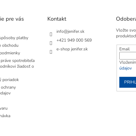
ie pre vás
Kontakt
Odobera
Vložte svo
info
@
jenifer.sk
produktoc
spôsoby platby
+421 949 000 569
e obchodu
e-shop jenifer.sk
Email
podmienky
práve spotrebiteľa
Vložením
odníkovi žiadosť o
údajov
 poriadok
PRIH
 ochrany
dajov
varu
návka