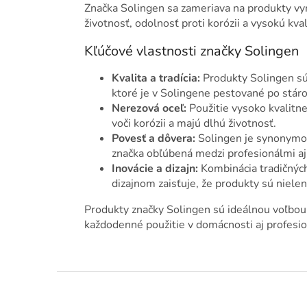
Značka Solingen sa zameriava na produkty vyr
životnosť, odolnosť proti korózii a vysokú kva
Kľúčové vlastnosti značky Solingen
Kvalita a tradícia:
Produkty Solingen sú
ktoré je v Solingene pestované po stáro
Nerezová oceľ:
Použitie vysoko kvalitne
voči korózii a majú dlhú životnosť.
Povesť a dôvera:
Solingen je synonymom 
značka obľúbená medzi profesionálmi a
Inovácie a dizajn:
Kombinácia tradičnýc
dizajnom zaisťuje, že produkty sú nielen 
Produkty značky Solingen sú ideálnou voľbou 
každodenné použitie v domácnosti aj profesi
Z
á