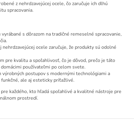
obené z nehrdzavejúcej ocele, čo zaručuje ich dlhú
litu spracovania.
 vyrábané s dôrazom na tradičné remeselné spracovanie,
čia.
j nehrdzavejúcej ocele zaručuje, že produkty sú odolné
pre kvalitu a spoľahlivosť, čo je dôvod, prečo je táto
j domácimi používateľmi po celom svete.
h výrobných postupov s modernými technológiami a
funkčné, ale aj esteticky príťažlivé.
pre každého, kto hľadá spoľahlivé a kvalitné nástroje pre
onálnom prostredí.