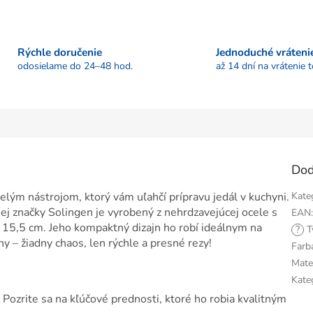
Rýchle doručenie
Jednoduché vráteni
odosielame do 24–48 hod.
až 14 dní na vrátenie 
Dod
velým nástrojom, ktorý vám uľahčí prípravu jedál v kuchyni.
Kate
j značky Solingen je vyrobený z nehrdzavejúcej ocele s
EAN
u 15,5 cm. Jeho kompaktný dizajn ho robí ideálnym na
?
T
ny – žiadny chaos, len rýchle a presné rezy!
Farb
Mate
Kate
? Pozrite sa na kľúčové prednosti, ktoré ho robia kvalitným