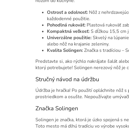
nožom do kuchyne:
Ostrosť a odolnosť:
Nôž z nehrdzavejúce
každodenné použitie.
Pohodlná rukoväť:
Plastová rukoväť zab
Kompaktná veľkosť:
S dĺžkou 15,5 cm j
Univerzálne použitie:
Skvelý na lúpanie 
alebo nôž na krajanie zeleniny.
Kvalita Solingen:
Značka s tradíciou – So
Predstavte si, ako rýchlo nakrájate šalát ale
ktorý potrebujete! Solingen nerezový nôž je 
Stručný návod na údržbu
Údržba je hračka! Po použití opláchnite nôž 
prostriedkom a osušte. Nepoužívajte umývačku
Značka Solingen
Solingen je značka, ktorá je úzko spojená 
Toto mesto má dlhú tradíciu vo výrobe vysoko 