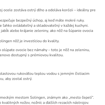
j ocele zostáva ostrý dlho a odoláva korózii – ideálny pre
ezpečuje bezpečný úchop, aj keď máte mokré ruky.
e ľahko ovládateľný a skladovateľný v každej kuchyni.
jabĺk alebo krájanie zeleniny, ako nôž na šúpanie ovocia
lingen nôž je investíciou do kvality.
bo olúpate ovocie bez námahy – toto je nôž na zeleninu,
cenovo dostupný s prémiovou kvalitou.
s plastovou rukoväťou teplou vodou s jemným čistiacim
, aby zostal ostrý.
s nemeckým mestom Solingen, známym ako „mesto čepelí“.
kvalitných nožov, nožníc a ďalších rezacích nástrojov.