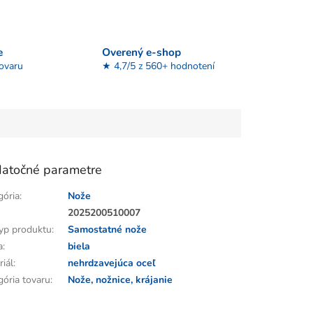
e
Overený e-shop
tovaru
★ 4,7/5 z 560+ hodnotení
atočné parametre
gória
:
Nože
:
2025200510007
yp produktu
:
Samostatné nože
a
:
biela
riál
:
nehrdzavejúca oceľ
gória tovaru
:
Nože, nožnice, krájanie