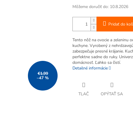
Môžeme doručiť do:
10.8.2026
Pridať do koš
Tento nôž na ovocie a zeleninu o
kuchyne. Vyrobený z nehrdzavejú
zabezpečuje presné krájanie. Kuc
perfektne sadne do ruky. Univer
domácnosť. Ľahko sa čistí.
Detailné informácie
€1,99
–47 %
TLAČ
OPÝTAŤ SA