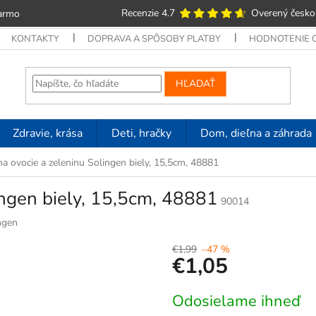
Recenzie 4.7
Overený česko
armo
KONTAKTY
DOPRAVA A SPÔSOBY PLATBY
HODNOTENIE
HĽADAŤ
Zdravie, krása
Deti, hračky
Dom, dieľna a záhrada
a ovocie a zeleninu Solingen biely, 15,5cm, 48881
ingen biely, 15,5cm, 48881
90014
ngen
€1,99
–47 %
€1,05
Jednotková
Odosielame ihneď
cena: