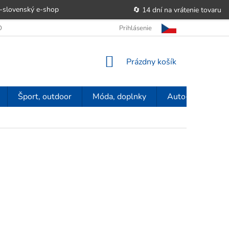
-slovenský e‑shop
🔄 14 dní na vrátenie tovaru
 OBCHODU
OBCHODNÉ PODMIENKY
Prihlásenie
POUČENIE O PRÁVE SP
NÁKUPNÝ
Prázdny košík
KOŠÍK
Šport, outdoor
Móda, doplnky
Auto-moto