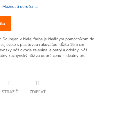
Možnosti doručenia
íka
d Solingen v bielej farbe je ideálnym pomocníkom do
cej ocele s plastovou rukoväťou, dĺžka 15,5 cm
hynský nôž ovocie zelenina je ostrý a odolný. Nôž
zálny kuchynský nôž za dobrú cenu – ideálny pre
STRÁŽIŤ
ZDIEĽAŤ