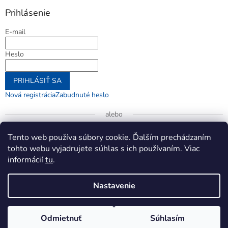
Prihlásenie
E-mail
Heslo
PRIHLÁSIŤ SA
Nová registrácia
Zabudnuté heslo
alebo
Prihlásiť sa cez Google
Tento web používa súbory cookie. Ďalším prechádzaním
tohto webu vyjadrujete súhlas s ich používaním. Viac
informácií
tu
.
Vytvoril Shoptet
Nastavenie
Copyright 2026
jenifer.sk
. Všetky práva vyhradené.
Upraviť
Odmietnuť
Súhlasím
nastavenie cookies