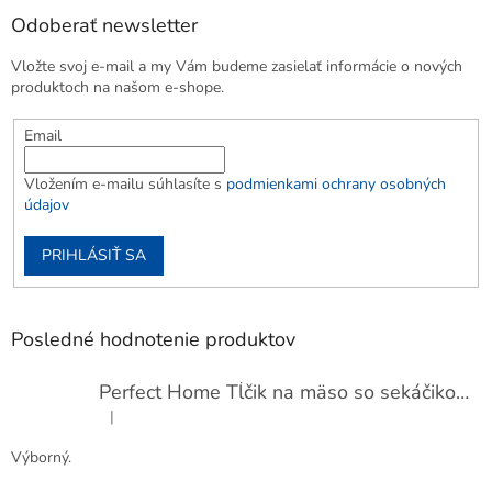
Odoberať newsletter
Vložte svoj e-mail a my Vám budeme zasielať informácie o nových
produktoch na našom e-shope.
Email
Vložením e-mailu súhlasíte s
podmienkami ochrany osobných
údajov
PRIHLÁSIŤ SA
Posledné hodnotenie produktov
Perfect Home Tĺčik na mäso so sekáčikom, 56893
|
Hodnotenie produktu je 5 z 5 hviezdičiek.
Výborný.