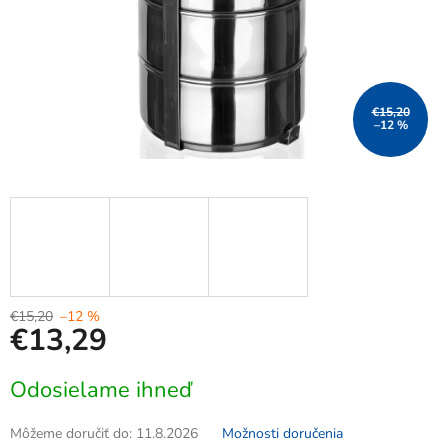
€15,20
–12 %
€15,20
–12 %
€13,29
Jednotková
Odosielame ihneď
cena:
Môžeme doručiť do:
11.8.2026
Možnosti doručenia