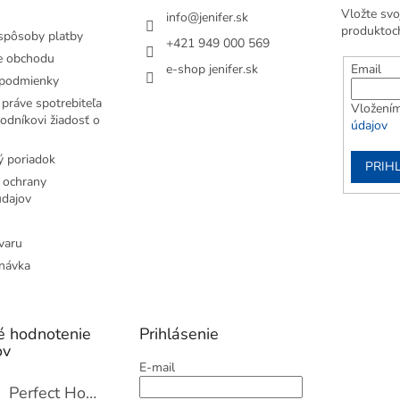
Vložte svo
info
@
jenifer.sk
produktoc
spôsoby platby
+421 949 000 569
e obchodu
e-shop jenifer.sk
Email
podmienky
práve spotrebiteľa
Vložením
odníkovi žiadosť o
údajov
 poriadok
PRIH
 ochrany
dajov
varu
návka
é hodnotenie
Prihlásenie
ov
E-mail
Perfect Home Tĺčik na mäso so sekáčikom, 56893