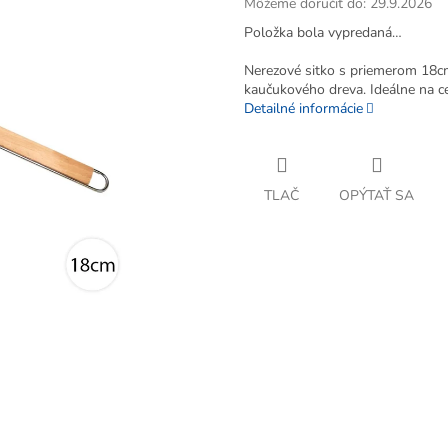
Môžeme doručiť do:
29.9.2026
Položka bola vypredaná…
Nerezové sitko s priemerom 18cm
kaučukového dreva. Ideálne na ce
Detailné informácie
TLAČ
OPÝTAŤ SA