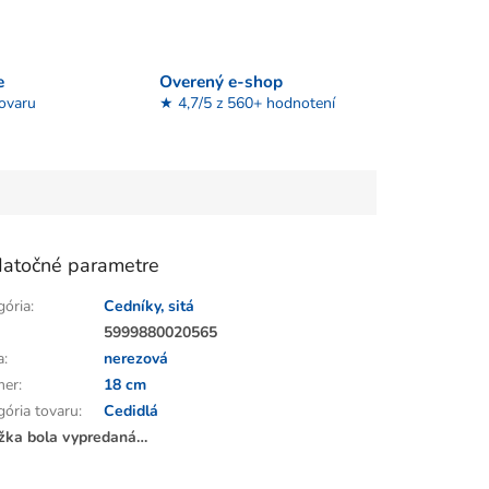
e
Overený e-shop
tovaru
★ 4,7/5 z 560+ hodnotení
atočné parametre
gória
:
Cedníky, sitá
:
5999880020565
a
:
nerezová
mer
:
18 cm
gória tovaru
:
Cedidlá
žka bola vypredaná…