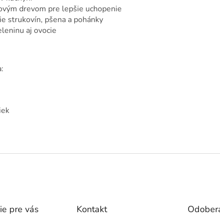
ovým drevom pre lepšie uchopenie
ie strukovín, pšena a pohánky
zeleninu aj ovocie
:
iek
ie pre vás
Kontakt
Odobera