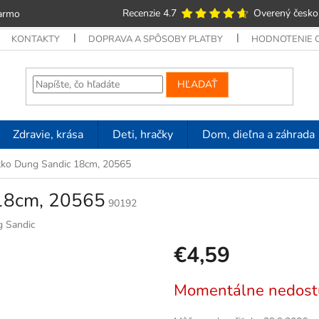
Recenzie 4.7
Overený česko
armo
KONTAKTY
DOPRAVA A SPÔSOBY PLATBY
HODNOTENIE
HĽADAŤ
Zdravie, krása
Deti, hračky
Dom, dieľna a záhrada
tko Dung Sandic 18cm, 20565
 18cm, 20565
90192
 Sandic
€4,59
Jednotková
Momentálne nedost
cena: