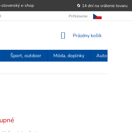
-slovenský e‑shop
🔄 14 dní na vrátenie tovaru
 OBCHODU
OBCHODNÉ PODMIENKY
Prihlásenie
POUČENIE O PRÁVE SP
NÁKUPNÝ
Prázdny košík
KOŠÍK
Šport, outdoor
Móda, doplnky
Auto-moto
upné