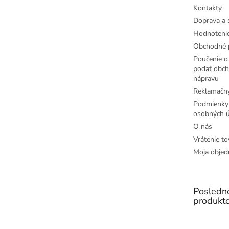
e
Kontakty
Doprava a 
Hodnoteni
Obchodné 
Poučenie o 
podať obch
nápravu
Reklamačný
Podmienky
osobných ú
O nás
Vrátenie to
Moja objed
Posledn
produkt