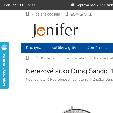
Pon-Pia 9:00-15:00
🚚 Doprava nad 299 € zad
Prejsť
+421 949 000 569
info@jenifer.sk
na
obsah
Kuchyňa
Kotlíky a grily
Domácnosť
Domov
Kuchyňa
Cedníky, sitá
Nerezové si
Nerezové sitko Dung Sandic
Priemerné
Neohodnotené
Podrobnosti hodnotenia
Značka:
Dung
hodnotenie
produktu
je
0,0
z
5
hviezdičiek.