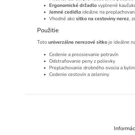
Ergonomické držadlo
vyplnené kaučuk
Jemné cedidlo
ideálne na preplachovan
Vhodné ako
sitko na cestoviny nerez
, 
Použitie
Toto
univerzálne nerezové sitko
je ideálne na
Cedenie a preosievanie potravín
Odstraňovanie peny z polievky
Preplachovanie drobného ovocia a bylin
Cedenie cestovín a zeleniny
Z
á
p
ä
t
Informác
i