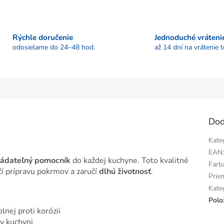
Rýchle doručenie
Jednoduché vráteni
odosielame do 24–48 hod.
až 14 dní na vrátenie 
Dod
Kate
EAN
rádateľný pomocník
do každej kuchyne. Toto kvalitné
Farb
 prípravu pokrmov a zaručí
dlhú životnosť
.
Prie
Kate
Polo
lnej proti korózii
v kuchyni