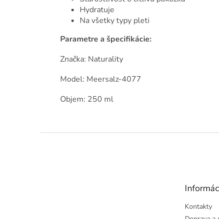
Hydratuje
Na všetky typy pleti
Parametre a špecifikácie:
Značka: Naturality
Model: Meersalz-4077
Objem: 250 ml
Z
á
p
ä
t
Informác
i
e
Kontakty
Doprava a 