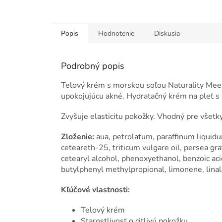
Popis
Hodnotenie
Diskusia
Podrobný popis
Telový krém s morskou soľou Naturality Meers
upokojujúcu akné. Hydratačný krém na pleť s
Zvyšuje elasticitu pokožky. Vhodný pre všetky
Zloženie:
aua, petrolatum, paraffinum liquidum
ceteareth-25, triticum vulgare oil, persea gra
cetearyl alcohol, phenoxyethanol, benzoic acid
butylphenyl methylpropional, limonene, linal
Kľúčové vlastnosti:
Telový krém
Starostlivosť o citlivú pokožku