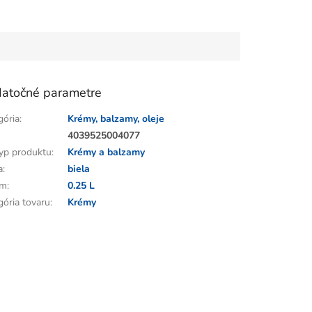
atočné parametre
gória
:
Krémy, balzamy, oleje
:
4039525004077
yp produktu
:
Krémy a balzamy
a
:
biela
em
:
0.25 L
gória tovaru
:
Krémy