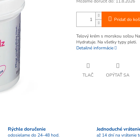
Môžeme doručiť do:
11.8.2026
Pridať do koš
Telový krém s morskou soľou Natu
Hydratuje. Na všetky typy pleti.
Detailné informácie
TLAČ
OPÝTAŤ SA
Rýchle doručenie
Jednoduché vráteni
odosielame do 24–48 hod.
až 14 dní na vrátenie 