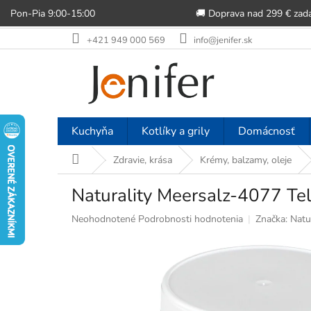
Pon-Pia 9:00-15:00
🚚 Doprava nad 299 € zad
Prejsť
+421 949 000 569
info@jenifer.sk
na
obsah
Kuchyňa
Kotlíky a grily
Domácnosť
Domov
Zdravie, krása
Krémy, balzamy, oleje
Naturality Meersalz-4077 Te
Priemerné
Neohodnotené
Podrobnosti hodnotenia
Značka:
Natu
hodnotenie
produktu
je
0,0
z
5
hviezdičiek.