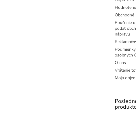
Hodnoteni
Obchodné 
Poučenie o 
podať obch
nápravu
Reklamačný
Podmienky
osobných ú
O nás
Vrátenie to
Moja objed
Posledn
produkt