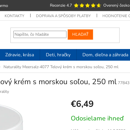
Recenzie 4.7
Overený česko
armo
KONTAKTY
DOPRAVA A SPÔSOBY PLATBY
HODNOTENIE
HĽADAŤ
Zdravie, krása
Deti, hračky
Dom, dieľna a záhrada
Naturality Meersalz-4077 Telový krém s morskou soľou, 250 ml
lový krém s morskou soľou, 250 ml
77843
rality
€6,49
Jednotková
Odosielame ihneď
cena: