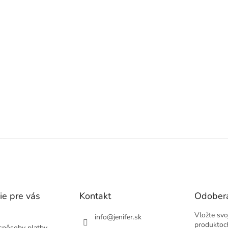
ie pre vás
Kontakt
Odobera
Vložte svo
info
@
jenifer.sk
produktoc
spôsoby platby