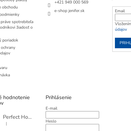
+421 949 000 569
e obchodu
e-shop jenifer.sk
Email
podmienky
práve spotrebiteľa
Vložením
odníkovi žiadosť o
údajov
 poriadok
PRIH
 ochrany
dajov
varu
návka
é hodnotenie
Prihlásenie
ov
E-mail
Perfect Home Tĺčik na mäso so sekáčikom, 56893
Heslo
|
Hodnotenie produktu je 5 z 5 hviezdičiek.