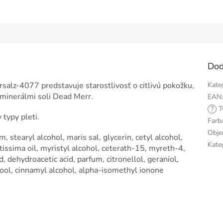
Dod
alz-4077 predstavuje starostlivosť o citlivú pokožku,
Kate
 minerálmi soli Dead Merr.
EAN
?
T
 typy pleti.
Farb
Obj
, stearyl alcohol, maris sal, glycerin, cetyl alcohol,
Kate
tissima oil, myristyl alcohol, ceterath-15, myreth-4,
, dehydroacetic acid, parfum, citronellol, geraniol,
ool, cinnamyl alcohol, alpha-isomethyl ionone