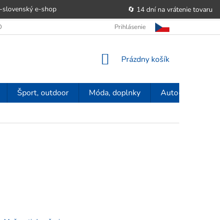
-slovenský e‑shop
🔄 14 dní na vrátenie tovaru
 OBCHODU
OBCHODNÉ PODMIENKY
Prihlásenie
POUČENIE O PRÁVE SP
NÁKUPNÝ
Prázdny košík
KOŠÍK
Šport, outdoor
Móda, doplnky
Auto-moto