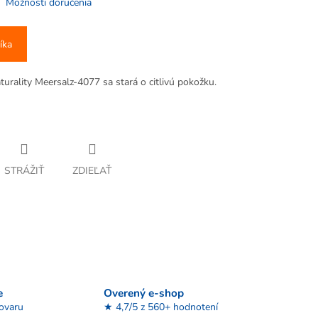
Možnosti doručenia
íka
rality Meersalz-4077 sa stará o citlivú pokožku.
STRÁŽIŤ
ZDIEĽAŤ
e
Overený e-shop
tovaru
★ 4,7/5 z 560+ hodnotení