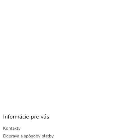
á
p
ä
t
i
e
Informácie pre vás
Kontakty
Doprava a spôsoby platby