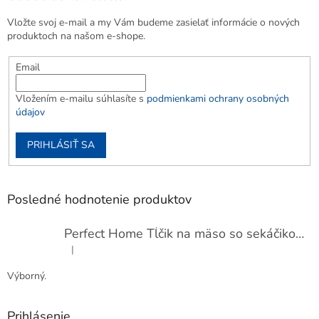
Vložte svoj e-mail a my Vám budeme zasielať informácie o nových
produktoch na našom e-shope.
Email
Vložením e-mailu súhlasíte s
podmienkami ochrany osobných
údajov
PRIHLÁSIŤ SA
Posledné hodnotenie produktov
Perfect Home Tĺčik na mäso so sekáčikom, 56893
|
Hodnotenie produktu je 5 z 5 hviezdičiek.
Výborný.
Prihlásenie