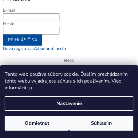
E-mail
Heslo
PRIHLÁSIŤ SA
Nová registrácia
Zabudnuté heslo
alebo
Prihlásiť sa cez Google
Tento web používa súbory cookie. Ďalším prechádzaním
tohto webu vyjadrujete súhlas s ich používaním. Viac
informácií
tu
.
Vytvoril Shoptet
Nastavenie
Copyright 2026
jenifer.sk
. Všetky práva vyhradené.
Upraviť
Odmietnuť
Súhlasím
nastavenie cookies