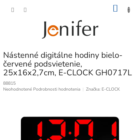
Prejsť
NÁKU
na
obsah
KOŠÍK
Nástenné digitálne hodiny bielo-
červené podsvietenie,
25x16x2,7cm, E-CLOCK GH0717L
88815
Priemerné
Neohodnotené
Podrobnosti hodnotenia
Značka:
E-CLOCK
hodnotenie
produktu
je
0,0
z
5
hviezdičiek.