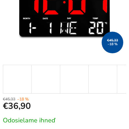
€45,33
–18 %
€45,33
–18 %
€36,90
Jednotková
Odosielame ihneď
cena: