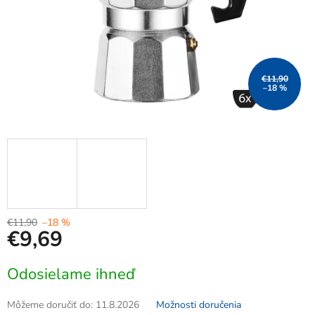
€11,90
–18 %
€11,90
–18 %
€9,69
Jednotková
Odosielame ihneď
cena:
Môžeme doručiť do:
11.8.2026
Možnosti doručenia