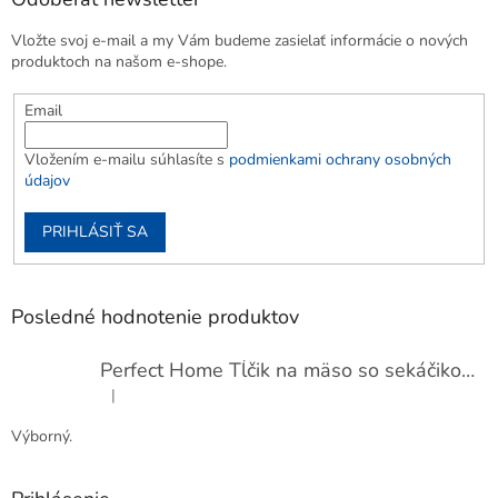
Vložte svoj e-mail a my Vám budeme zasielať informácie o nových
produktoch na našom e-shope.
Email
Vložením e-mailu súhlasíte s
podmienkami ochrany osobných
údajov
PRIHLÁSIŤ SA
Posledné hodnotenie produktov
Perfect Home Tĺčik na mäso so sekáčikom, 56893
|
Hodnotenie produktu je 5 z 5 hviezdičiek.
Výborný.