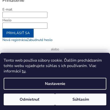
Prihlásenie
E-mail
Heslo
PRIHLÁSIŤ SA
Nová registrácia
Zabudnuté heslo
alebo
Prihlásiť sa cez Google
Tento web používa súbory cookie. Ďalším prechádzaním
tohto webu vyjadrujete súhlas s ich používaním. Viac
informácií
tu
.
Vytvoril Shoptet
Nastavenie
Copyright 2026
jenifer.sk
. Všetky práva vyhradené.
Upraviť
Odmietnuť
Súhlasím
nastavenie cookies