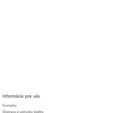
á
p
ä
t
i
e
Informácie pre vás
Kontakty
Doprava a spôsoby platby