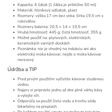
Kapacita: 6 šálok (1 šálka je približne 50 ml)
Materiál: hliníkový odliatok, plast
Rozmery: výška 17 cm bez veka; šírka 19,5 cm s
rukoväťou
Rozmery balenia: 20,5 × 14 × 10,5 cm
Hrubá hmotnosť: 445 g; čistá hmotnosť: 355 g
Možné použiť na: plynových, elektrických,
keramických varných doskách
Poznámka: nie je vhodný na indukciu ani ako
elektrický moka kávovar; nejde o moka kávovar
nerezový
Údržba a TIP
Pred prvým použitím vyčistite kávovar studenou
vodou.
Najprv si pripravte jednu až dve plné várky kávy
a vylejte ich.
Odporúča sa použiť čistú vodu a trochu sódy
bikarbóny na preplach.