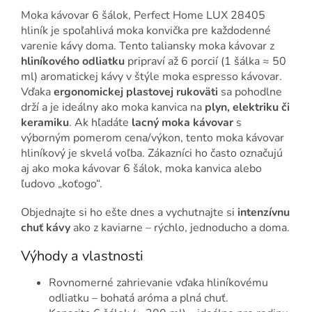
Moka kávovar 6 šálok, Perfect Home LUX 28405
hliník je spoľahlivá moka konvička pre každodenné
varenie kávy doma. Tento taliansky moka kávovar z
hliníkového odliatku
pripraví až 6 porcií (1 šálka ≈ 50
ml) aromatickej kávy v štýle moka espresso kávovar.
Vďaka
ergonomickej plastovej rukoväti
sa pohodlne
drží a je ideálny ako moka kanvica na
plyn, elektriku či
keramiku
. Ak hľadáte
lacný moka kávovar
s
výborným pomerom cena/výkon, tento moka kávovar
hliníkový je skvelá voľba. Zákazníci ho často označujú
aj ako moka kávovar 6 šálok, moka kanvica alebo
ľudovo „koťogo“.
Objednajte si ho ešte dnes a vychutnajte si
intenzívnu
chuť kávy
ako z kaviarne – rýchlo, jednoducho a doma.
Výhody a vlastnosti
Rovnomerné zahrievanie vďaka hliníkovému
odliatku – bohatá aróma a plná chuť.