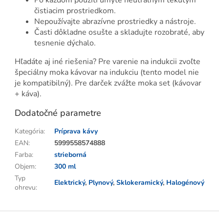
Po každom použití umyte neutrálnym tekutým
čistiacim prostriedkom.
Nepoužívajte abrazívne prostriedky a nástroje.
Časti dôkladne osušte a skladujte rozobraté, aby
tesnenie dýchalo.
Hľadáte aj iné riešenia? Pre varenie na indukcii zvoľte
špeciálny moka kávovar na indukciu (tento model nie
je kompatibilný). Pre darček zvážte moka set (kávovar
+ káva).
Dodatočné parametre
Kategória
:
Príprava kávy
EAN
:
5999558574888
Farba
:
strieborná
Objem
:
300 ml
Typ
Elektrický
,
Plynový
,
Sklokeramický
,
Halogénový
ohrevu
:
Z