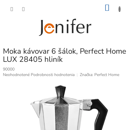
Prejsť
NÁKU
na
obsah
KOŠÍK
Moka kávovar 6 šálok, Perfect Home
LUX 28405 hliník
90000
Priemerné
Neohodnotené
Podrobnosti hodnotenia
Značka:
Perfect Home
hodnotenie
produktu
je
0,0
z
5
hviezdičiek.