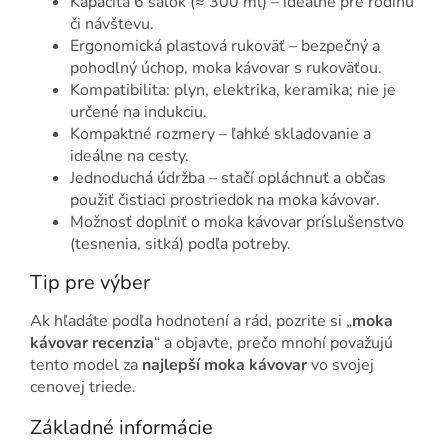
Kapacita 6 šálok (≈ 300 ml) – ideálne pre rodinu
či návštevu.
Ergonomická plastová rukoväť – bezpečný a
pohodlný úchop, moka kávovar s rukoväťou.
Kompatibilita: plyn, elektrika, keramika; nie je
určené na indukciu.
Kompaktné rozmery – ľahké skladovanie a
ideálne na cesty.
Jednoduchá údržba – stačí opláchnuť a občas
použiť čistiaci prostriedok na moka kávovar.
Možnosť doplniť o moka kávovar príslušenstvo
(tesnenia, sitká) podľa potreby.
Tip pre výber
Ak hľadáte podľa hodnotení a rád, pozrite si „
moka
kávovar recenzia
“ a objavte, prečo mnohí považujú
tento model za
najlepší moka kávovar
vo svojej
cenovej triede.
Základné informácie