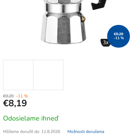
€9,29
–11 %
€9,29
–11 %
€8,19
Jednotková
Odosielame ihneď
cena:
Môžeme doručiť do:
11.8.2026
Možnosti doručenia