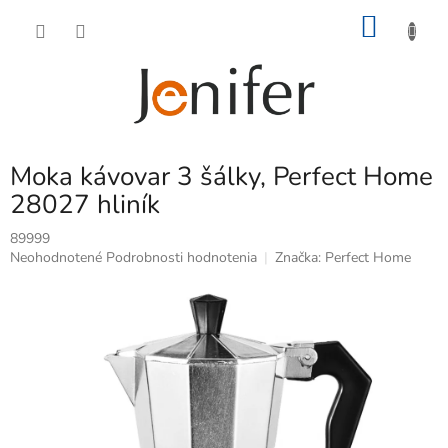
Prejsť
NÁKU
na
obsah
KOŠÍK
Moka kávovar 3 šálky, Perfect Home
28027 hliník
89999
Priemerné
Neohodnotené
Podrobnosti hodnotenia
Značka:
Perfect Home
hodnotenie
produktu
je
0,0
z
5
hviezdičiek.