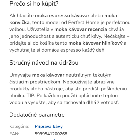
Prečo si ho kúpiť?
Ak hľadáte
moka espresso kávovar
alebo
moka
konvička
, tento model od Perfect Home je perfektnou
voľbou. Užívatelia v
moka kávovar recenzia
chvália
jeho jednoduchosť a autentickú chuť kávy. Nečakajte –
pridajte si do košíka tento
moka kávovar hliníkový
a
vychutnajte si domáce espresso každý deň!
Stručný návod na údržbu
Umývajte
moka kávovar
neutrálnym tekutým
čistiacim prostriedkom. Nepoužívajte abrazívne
produkty alebo nástroje, aby ste predišli poškodeniu
hliníka. TIP: Po každom použití opláchnite teplou
vodou a vysušte, aby sa zachovala dlhá životnosť.
Dodatočné parametre
Kategória
:
Príprava kávy
EAN
:
5999541200268