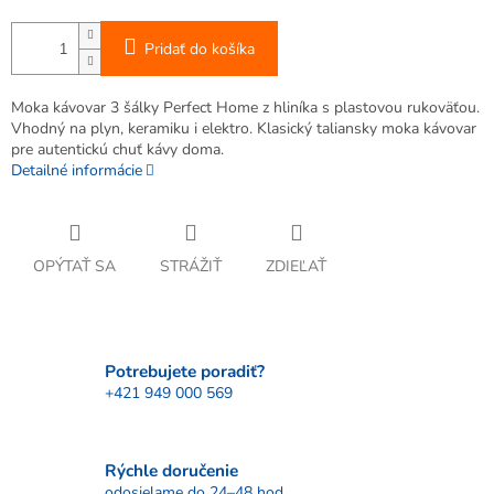
Pridať do košíka
Moka kávovar 3 šálky Perfect Home z hliníka s plastovou rukoväťou.
Vhodný na plyn, keramiku i elektro. Klasický taliansky moka kávovar
pre autentickú chuť kávy doma.
Detailné informácie
OPÝTAŤ SA
STRÁŽIŤ
ZDIEĽAŤ
Potrebujete poradiť?
+421 949 000 569
Rýchle doručenie
odosielame do 24–48 hod.