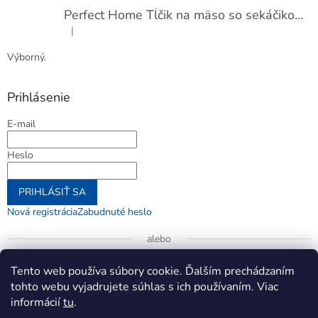
Perfect Home Tĺčik na mäso so sekáčikom, 56893
|
Hodnotenie produktu je 5 z 5 hviezdičiek.
Výborný.
Prihlásenie
E-mail
Heslo
PRIHLÁSIŤ SA
Nová registrácia
Zabudnuté heslo
alebo
Prihlásiť sa cez Google
Tento web používa súbory cookie. Ďalším prechádzaním
tohto webu vyjadrujete súhlas s ich používaním. Viac
informácií
tu
.