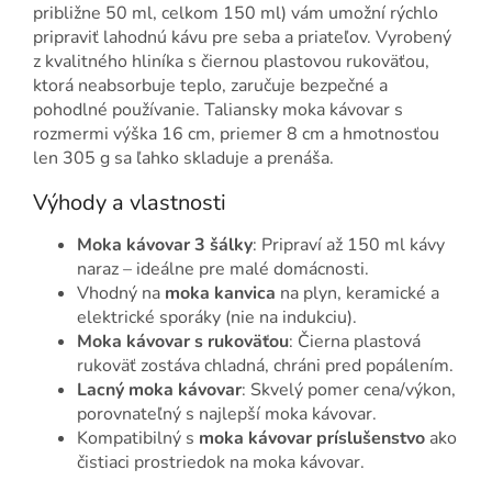
približne 50 ml, celkom 150 ml) vám umožní rýchlo
pripraviť lahodnú kávu pre seba a priateľov. Vyrobený
z kvalitného hliníka s čiernou plastovou rukoväťou,
ktorá neabsorbuje teplo, zaručuje bezpečné a
pohodlné používanie. Taliansky moka kávovar s
rozmermi výška 16 cm, priemer 8 cm a hmotnosťou
len 305 g sa ľahko skladuje a prenáša.
Výhody a vlastnosti
Moka kávovar 3 šálky
: Pripraví až 150 ml kávy
naraz – ideálne pre malé domácnosti.
Vhodný na
moka kanvica
na plyn, keramické a
elektrické sporáky (nie na indukciu).
Moka kávovar s rukoväťou
: Čierna plastová
rukoväť zostáva chladná, chráni pred popálením.
Lacný moka kávovar
: Skvelý pomer cena/výkon,
porovnateľný s najlepší moka kávovar.
Kompatibilný s
moka kávovar príslušenstvo
ako
čistiaci prostriedok na moka kávovar.