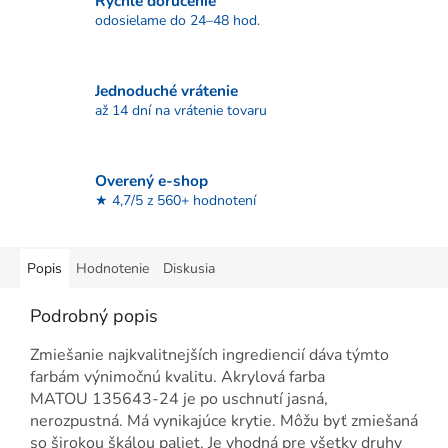
Rýchle doručenie
odosielame do 24–48 hod.
Jednoduché vrátenie
až 14 dní na vrátenie tovaru
Overený e-shop
★ 4,7/5 z 560+ hodnotení
Popis
Hodnotenie
Diskusia
Podrobný popis
Zmiešanie najkvalitnejších ingrediencií dáva týmto
farbám výnimočnú kvalitu. Akrylová farba
MATOU 135643-24 je po uschnutí jasná,
nerozpustná. Má vynikajúce krytie. Môžu byť zmiešaná
so širokou škálou paliet. Je vhodná pre všetky druhy