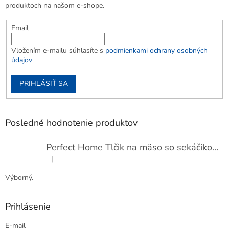
produktoch na našom e-shope.
Email
Vložením e-mailu súhlasíte s
podmienkami ochrany osobných
údajov
PRIHLÁSIŤ SA
Posledné hodnotenie produktov
Perfect Home Tĺčik na mäso so sekáčikom, 56893
|
Hodnotenie produktu je 5 z 5 hviezdičiek.
Výborný.
Prihlásenie
E-mail