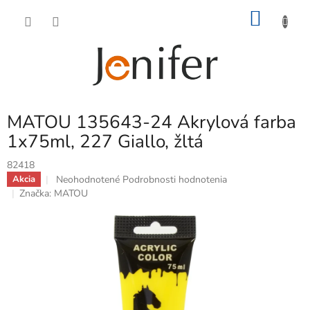
Prejsť
NÁKU
na
obsah
KOŠÍK
MATOU 135643-24 Akrylová farba
1x75ml, 227 Giallo, žltá
82418
Priemerné
Neohodnotené
Podrobnosti hodnotenia
Akcia
hodnotenie
Značka:
MATOU
produktu
je
0,0
z
5
hviezdičiek.