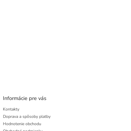
ä
t
i
e
Informácie pre vás
Kontakty
Doprava a spôsoby platby
Hodnotenie obchodu