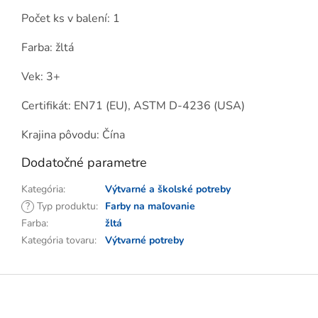
Počet ks v balení: 1
Farba: žltá
Vek: 3+
Certifikát: EN71 (EU), ASTM D-4236 (USA)
Krajina pôvodu: Čína
Dodatočné parametre
Kategória
:
Výtvarné a školské potreby
?
Typ produktu
:
Farby na maľovanie
Farba
:
žltá
Kategória tovaru
:
Výtvarné potreby
Z
á
p