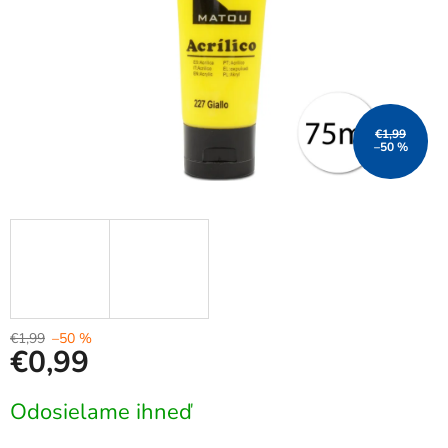
€1,99
–50 %
€1,99
–50 %
€0,99
Jednotková
Odosielame ihneď
cena: