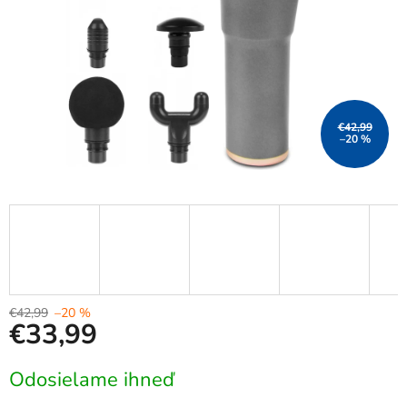
€42,99
–20 %
€42,99
–20 %
€33,99
Jednotková
Odosielame ihneď
cena: