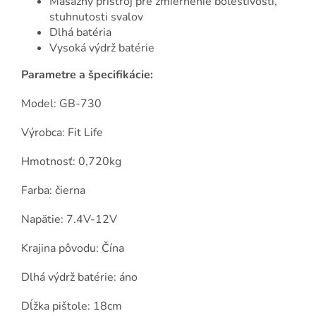
Masážny prístroj pre zmiernenie bolestivosti,
stuhnutosti svalov
Dlhá batéria
Vysoká výdrž batérie
Parametre a špecifikácie:
Model: GB-730
Výrobca: Fit Life
Hmotnosť: 0,720kg
Farba: čierna
Napätie: 7.4V-12V
Krajina pôvodu: Čína
Dlhá výdrž batérie: áno
Dĺžka pištole: 18cm