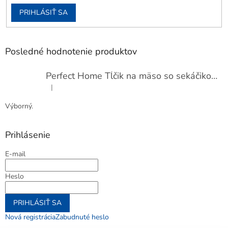
PRIHLÁSIŤ SA
Posledné hodnotenie produktov
Perfect Home Tĺčik na mäso so sekáčikom, 56893
|
Hodnotenie produktu je 5 z 5 hviezdičiek.
Výborný.
Prihlásenie
E-mail
Heslo
PRIHLÁSIŤ SA
Nová registrácia
Zabudnuté heslo