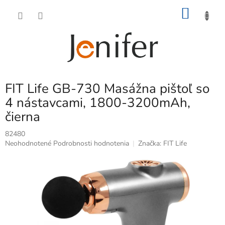
Prejsť
NÁKU
na
obsah
KOŠÍK
FIT Life GB-730 Masážna pištoľ so
4 nástavcami, 1800-3200mAh,
čierna
82480
Priemerné
Neohodnotené
Podrobnosti hodnotenia
Značka:
FIT Life
hodnotenie
produktu
je
0,0
z
5
hviezdičiek.