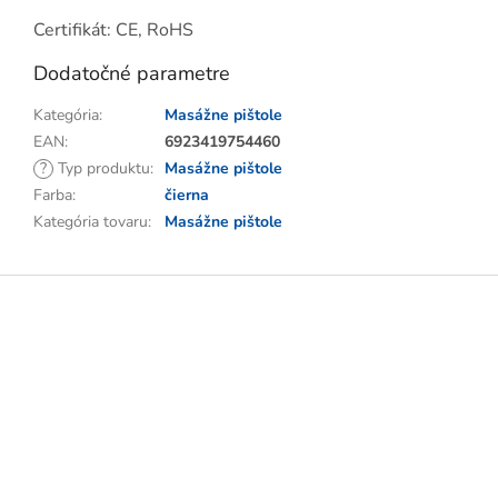
Certifikát: CE, RoHS
Dodatočné parametre
Kategória
:
Masážne pištole
EAN
:
6923419754460
?
Typ produktu
:
Masážne pištole
Farba
:
čierna
Kategória tovaru
:
Masážne pištole
Z
á
p
ä
t
i
e