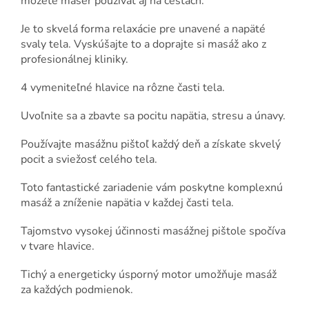
môžete masér používať aj na cestách.
Je to skvelá forma relaxácie pre unavené a napäté
svaly tela. Vyskúšajte to a doprajte si masáž ako z
profesionálnej kliniky.
4 vymeniteľné hlavice na rôzne časti tela.
Uvoľnite sa a zbavte sa pocitu napätia, stresu a únavy.
Používajte masážnu pištoľ každý deň a získate skvelý
pocit a sviežosť celého tela.
Toto fantastické zariadenie vám poskytne komplexnú
masáž a zníženie napätia v každej časti tela.
Tajomstvo vysokej účinnosti masážnej pištole spočíva
v tvare hlavice.
Tichý a energeticky úsporný motor umožňuje masáž
za každých podmienok.