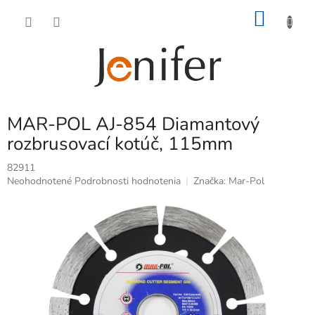
Prejsť
NÁKU
na
obsah
KOŠÍK
MAR-POL AJ-854 Diamantový
rozbrusovací kotúč, 115mm
82911
Priemerné
Neohodnotené
Podrobnosti hodnotenia
Značka:
Mar-Pol
hodnotenie
produktu
je
0,0
z
5
hviezdičiek.