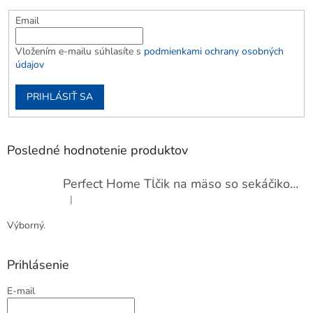
Email
Vložením e-mailu súhlasíte s
podmienkami ochrany osobných
údajov
PRIHLÁSIŤ SA
Posledné hodnotenie produktov
Perfect Home Tĺčik na mäso so sekáčikom, 56893
|
Hodnotenie produktu je 5 z 5 hviezdičiek.
Výborný.
Prihlásenie
E-mail