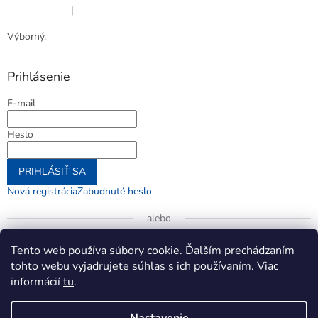
|
Hodnotenie produktu je 5 z 5 hviezdičiek.
Výborný.
Prihlásenie
E-mail
Heslo
PRIHLÁSIŤ SA
Nová registrácia
Zabudnuté heslo
alebo
Prihlásiť sa cez Google
Tento web používa súbory cookie. Ďalším prechádzaním
tohto webu vyjadrujete súhlas s ich používaním. Viac
informácií
tu
.
Vytvoril Shoptet