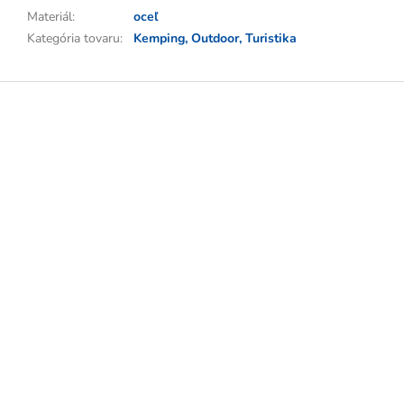
Materiál
:
oceľ
Kategória tovaru
:
Kemping, Outdoor, Turistika
Z
á
p
ä
t
i
e