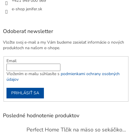
+421 949 000 569
e-shop jenifer.sk
Odoberať newsletter
Vložte svoj e-mail a my Vám budeme zasielať informácie o nových
produktoch na našom e-shope.
Email
Vložením e-mailu súhlasíte s
podmienkami ochrany osobných
údajov
PRIHLÁSIŤ SA
Posledné hodnotenie produktov
Perfect Home Tĺčik na mäso so sekáčikom, 56893