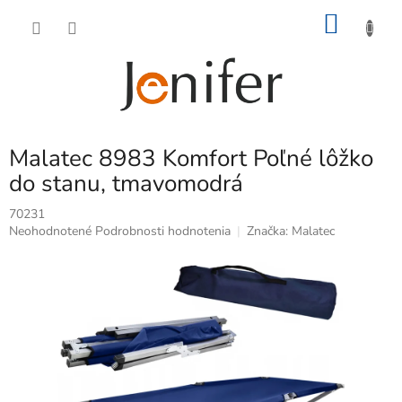
Prejsť
NÁKU
na
obsah
KOŠÍK
Malatec 8983 Komfort Poľné lôžko
do stanu, tmavomodrá
70231
Priemerné
Neohodnotené
Podrobnosti hodnotenia
Značka:
Malatec
hodnotenie
produktu
je
0,0
z
5
hviezdičiek.