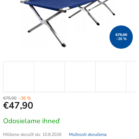
€75,90
–36 %
€75,90
–36 %
€47,90
Jednotková
Odosielame ihneď
cena:
Môžeme doručiť do:
10.8.2026
Možnosti doručenia