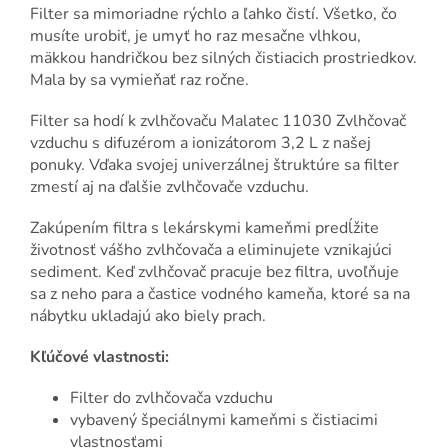
Filter sa mimoriadne rýchlo a ľahko čistí. Všetko, čo
musíte urobiť, je umyť ho raz mesačne vlhkou,
mäkkou handričkou bez silných čistiacich prostriedkov.
Mala by sa vymieňať raz ročne.
Filter sa hodí k zvlhčovaču Malatec 11030 Zvlhčovač
vzduchu s difuzérom a ionizátorom 3,2 L z našej
ponuky. Vďaka svojej univerzálnej štruktúre sa filter
zmestí aj na ďalšie zvlhčovače vzduchu.
Zakúpením filtra s lekárskymi kameňmi predĺžite
životnosť vášho zvlhčovača a eliminujete vznikajúci
sediment. Keď zvlhčovač pracuje bez filtra, uvoľňuje
sa z neho para a častice vodného kameňa, ktoré sa na
nábytku ukladajú ako biely prach.
Kľúčové vlastnosti:
Filter do zvlhčovača vzduchu
vybavený špeciálnymi kameňmi s čistiacimi
vlastnosťami