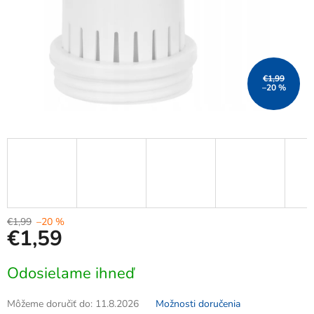
€1,99
–20 %
€1,99
–20 %
€1,59
Jednotková
Odosielame ihneď
cena:
Môžeme doručiť do:
11.8.2026
Možnosti doručenia