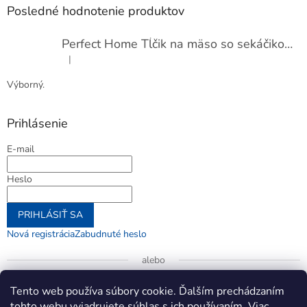
Posledné hodnotenie produktov
Perfect Home Tĺčik na mäso so sekáčikom, 56893
|
Hodnotenie produktu je 5 z 5 hviezdičiek.
Výborný.
Prihlásenie
E-mail
Heslo
PRIHLÁSIŤ SA
Nová registrácia
Zabudnuté heslo
alebo
Prihlásiť sa cez Google
Tento web používa súbory cookie. Ďalším prechádzaním
tohto webu vyjadrujete súhlas s ich používaním. Viac