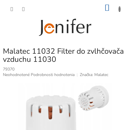
Prejsť
NÁKU
na
obsah
KOŠÍK
Malatec 11032 Filter do zvlhčovača
vzduchu 11030
79370
Priemerné
Neohodnotené
Podrobnosti hodnotenia
Značka:
Malatec
hodnotenie
produktu
je
0,0
z
5
hviezdičiek.