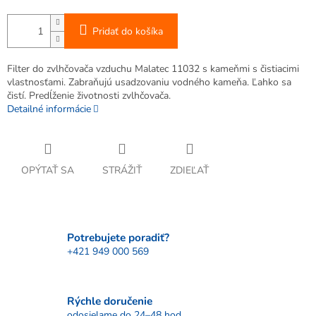
Pridať do košíka
Filter do zvlhčovača vzduchu Malatec 11032 s kameňmi s čistiacimi
vlastnosťami. Zabraňujú usadzovaniu vodného kameňa. Ľahko sa
čistí. Predĺženie životnosti zvlhčovača.
Detailné informácie
OPÝTAŤ SA
STRÁŽIŤ
ZDIEĽAŤ
Potrebujete poradiť?
+421 949 000 569
Rýchle doručenie
odosielame do 24–48 hod.