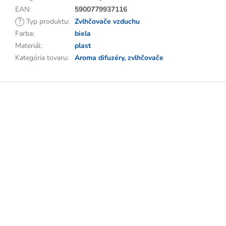
EAN
:
5900779937116
?
Typ produktu
:
Zvlhčovače vzduchu
Farba
:
biela
Materiál
:
plast
Kategória tovaru
:
Aroma difuzéry, zvlhčovače
Z
á
p
ä
t
i
e