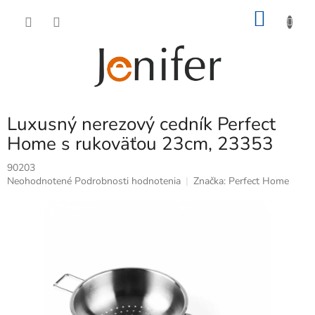
Prejsť
NÁKU
na
obsah
KOŠÍK
Luxusný nerezový cedník Perfect
Home s rukoväťou 23cm, 23353
90203
Priemerné
Neohodnotené
Podrobnosti hodnotenia
Značka:
Perfect Home
hodnotenie
produktu
je
0,0
z
5
hviezdičiek.