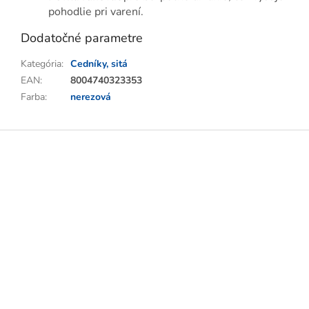
pohodlie pri varení.
Dodatočné parametre
Kategória
:
Cedníky, sitá
EAN
:
8004740323353
Farba
:
nerezová
Z
á
p
ä
t
i
e