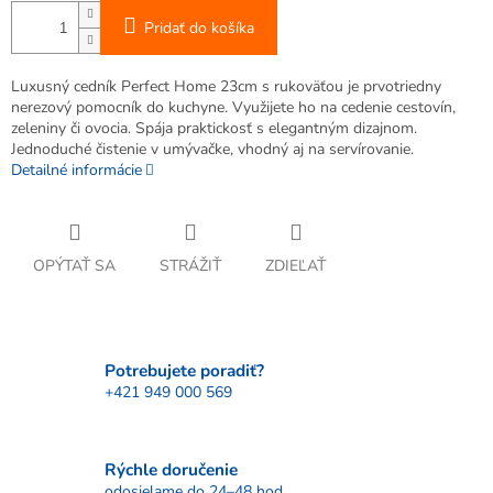
Pridať do košíka
Luxusný cedník Perfect Home 23cm s rukoväťou je prvotriedny
nerezový pomocník do kuchyne. Využijete ho na cedenie cestovín,
zeleniny či ovocia. Spája praktickosť s elegantným dizajnom.
Jednoduché čistenie v umývačke, vhodný aj na servírovanie.
Detailné informácie
OPÝTAŤ SA
STRÁŽIŤ
ZDIEĽAŤ
Potrebujete poradiť?
+421 949 000 569
Rýchle doručenie
odosielame do 24–48 hod.