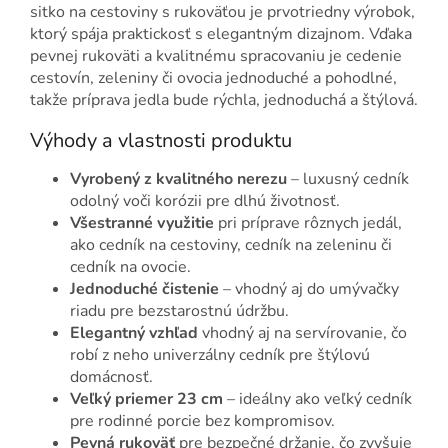
sitko na cestoviny s rukoväťou je prvotriedny výrobok,
ktorý spája praktickosť s elegantným dizajnom. Vďaka
pevnej rukoväti a kvalitnému spracovaniu je cedenie
cestovín, zeleniny či ovocia jednoduché a pohodlné,
takže príprava jedla bude rýchla, jednoduchá a štýlová.
Výhody a vlastnosti produktu
Vyrobený z kvalitného nerezu
– luxusný cedník
odolný voči korózii pre dlhú životnosť.
Všestranné využitie
pri príprave rôznych jedál,
ako cedník na cestoviny, cedník na zeleninu či
cedník na ovocie.
Jednoduché čistenie
– vhodný aj do umývačky
riadu pre bezstarostnú údržbu.
Elegantný vzhľad
vhodný aj na servírovanie, čo
robí z neho univerzálny cedník pre štýlovú
domácnosť.
Veľký priemer 23 cm
– ideálny ako veľký cedník
pre rodinné porcie bez kompromisov.
Pevná rukoväť
pre bezpečné držanie, čo zvyšuje