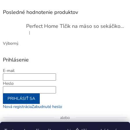
Posledné hodnotenie produktov
Perfect Home Tĺčik na mäso so sekáčikom, 56893
|
Hodnotenie produktu je 5 z 5 hviezdičiek.
Výborný.
Prihlásenie
E-mail
Heslo
PRIHLÁSIŤ SA
Nová registrácia
Zabudnuté heslo
alebo