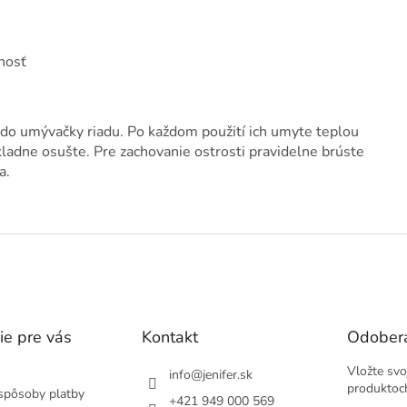
nosť
o umývačky riadu. Po každom použití ich umyte teplou
ladne osušte. Pre zachovanie ostrosti pravidelne brúste
a.
ie pre vás
Kontakt
Odobera
Vložte svo
info
@
jenifer.sk
produktoc
spôsoby platby
+421 949 000 569