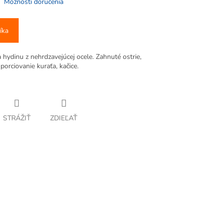
Možnosti doručenia
íka
dinu z nehrdzavejúcej ocele. Zahnuté ostrie,
orciovanie kuraťa, kačice.
STRÁŽIŤ
ZDIEĽAŤ