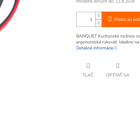
Môžeme doručiť do:
11.8.2026
Pridať do koš
BANQUET Kuchynské nožnice na hy
ergonomická rukoväť. Ideálne na p
Detailné informácie
TLAČ
OPÝTAŤ SA