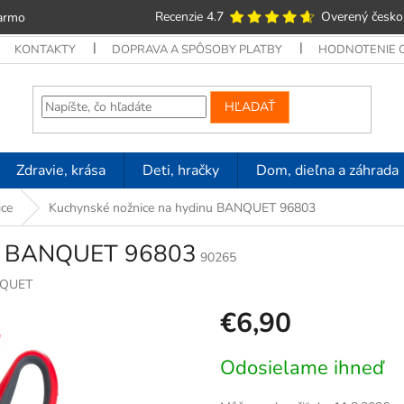
Recenzie 4.7
Overený česko
armo
KONTAKTY
DOPRAVA A SPÔSOBY PLATBY
HODNOTENIE
HĽADAŤ
Zdravie, krása
Deti, hračky
Dom, dieľna a záhrada
ice
Kuchynské nožnice na hydinu BANQUET 96803
nu BANQUET 96803
90265
QUET
€6,90
Jednotková
Odosielame ihneď
cena: