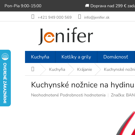
Pon-Pia 9:00-15:00
🚚 Doprava nad 299 € zad
Prejsť
+421 949 000 569
info@jenifer.sk
na
obsah
Kuchyňa
Kotlíky a grily
Domácnosť
Domov
Kuchyňa
Krájanie
Kuchynské nožn
Kuchynské nožnice na hydi
Priemerné
Neohodnotené
Podrobnosti hodnotenia
Značka:
BAN
hodnotenie
produktu
je
0,0
z
5
hviezdičiek.