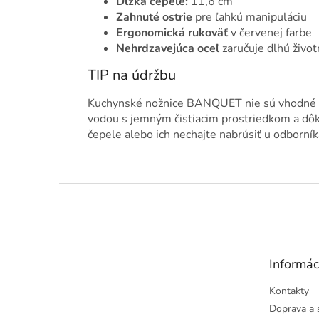
Dĺžka čepele:
11,6 cm
Zahnuté ostrie
pre ľahkú manipuláciu
Ergonomická rukoväť
v červenej farbe
Nehrdzavejúca oceľ
zaručuje dlhú život
TIP na údržbu
Kuchynské nožnice BANQUET nie sú vhodné d
vodou s jemným čistiacim prostriedkom a dôk
čepele alebo ich nechajte nabrúsiť u odborník
Z
á
p
ä
t
Informác
i
e
Kontakty
Doprava a 