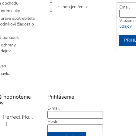
e obchodu
e-shop jenifer.sk
Email
podmienky
práve spotrebiteľa
Vložením
odníkovi žiadosť o
údajov
 poriadok
PRIH
 ochrany
dajov
varu
návka
é hodnotenie
Prihlásenie
ov
E-mail
Perfect Home Tĺčik na mäso so sekáčikom, 56893
Heslo
|
Hodnotenie produktu je 5 z 5 hviezdičiek.