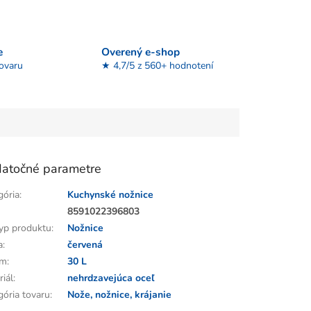
e
Overený e-shop
tovaru
★ 4,7/5 z 560+ hodnotení
atočné parametre
gória
:
Kuchynské nožnice
:
8591022396803
yp produktu
:
Nožnice
a
:
červená
em
:
30 L
riál
:
nehrdzavejúca oceľ
gória tovaru
:
Nože, nožnice, krájanie