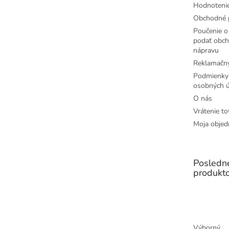
Hodnoteni
Obchodné 
Poučenie o 
podať obch
nápravu
Reklamačný
Podmienky
osobných ú
O nás
Vrátenie to
Moja objed
Posledn
produkt
Výborný.