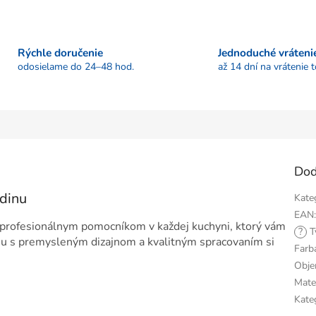
Rýchle doručenie
Jednoduché vráteni
odosielame do 24–48 hod.
až 14 dní na vrátenie 
Dod
dinu
Kate
EAN
profesionálnym pomocníkom v každej kuchyni, ktorý vám
?
T
inu s premysleným dizajnom a kvalitným spracovaním si
Farb
Obj
Mate
Kate