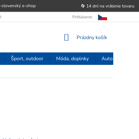
-slovenský e‑shop
🔄 14 dní na vrátenie tovaru
 OBCHODU
OBCHODNÉ PODMIENKY
Prihlásenie
POUČENIE O PRÁVE SP
NÁKUPNÝ
Prázdny košík
KOŠÍK
Šport, outdoor
Móda, doplnky
Auto-moto