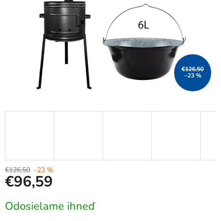
€126,50
–23 %
€126,50
–23 %
€96,59
Jednotková
Odosielame ihneď
cena: