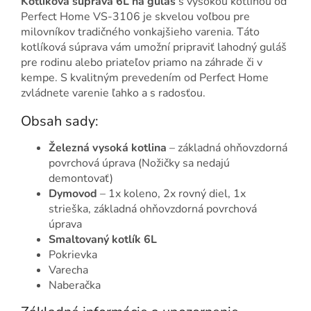
Kotlíková súprava 6L na guláš
s vysokou kotlinou od
Perfect Home VS-3106 je skvelou voľbou pre
milovníkov tradičného vonkajšieho varenia. Táto
kotlíková súprava vám umožní pripraviť lahodný guláš
pre rodinu alebo priateľov priamo na záhrade či v
kempe. S kvalitným prevedením od Perfect Home
zvládnete varenie ľahko a s radosťou.
Obsah sady:
Železná vysoká kotlina
– základná ohňovzdorná
povrchová úprava (Nožičky sa nedajú
demontovať)
Dymovod
– 1x koleno, 2x rovný diel, 1x
strieška, základná ohňovzdorná povrchová
úprava
Smaltovaný kotlík 6L
Pokrievka
Varecha
Naberačka