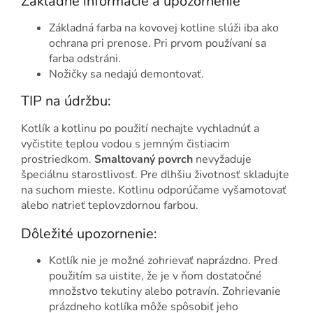
Základné informácie a upozornenie
Základná farba na kovovej kotline slúži iba ako
ochrana pri prenose. Pri prvom používaní sa
farba odstráni.
Nožičky sa nedajú demontovať.
TIP na údržbu:
Kotlík a kotlinu po použití nechajte vychladnúť a
vyčistite teplou vodou s jemným čistiacim
prostriedkom.
Smaltovaný povrch
nevyžaduje
špeciálnu starostlivosť. Pre dlhšiu životnosť skladujte
na suchom mieste. Kotlinu odporúčame vyšamotovať
alebo natrieť teplovzdornou farbou.
Dôležité upozornenie:
Kotlík nie je možné zohrievať naprázdno. Pred
použitím sa uistite, že je v ňom dostatočné
množstvo tekutiny alebo potravín. Zohrievanie
prázdneho kotlíka môže spôsobiť jeho