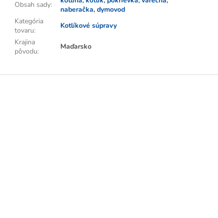
kotlina
,
kotlík
,
pokrievka
,
varecha
,
Obsah sady
:
naberačka
,
dymovod
Kategória
Kotlíkové súpravy
tovaru
:
Krajina
Maďarsko
pôvodu
:
Z
á
p
ä
t
i
e