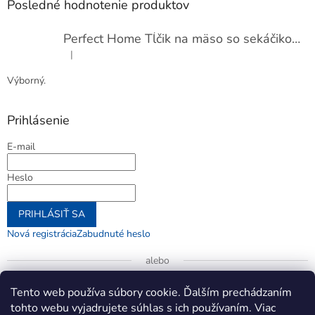
Posledné hodnotenie produktov
Perfect Home Tĺčik na mäso so sekáčikom, 56893
|
Hodnotenie produktu je 5 z 5 hviezdičiek.
Výborný.
Prihlásenie
E-mail
Heslo
PRIHLÁSIŤ SA
Nová registrácia
Zabudnuté heslo
alebo
Prihlásiť sa cez Google
Tento web používa súbory cookie. Ďalším prechádzaním
tohto webu vyjadrujete súhlas s ich používaním. Viac