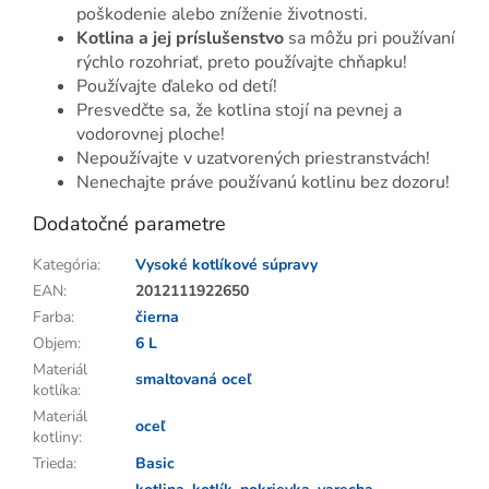
poškodenie alebo zníženie životnosti.
Kotlina a jej príslušenstvo
sa môžu pri používaní
rýchlo rozohriať, preto používajte chňapku!
Používajte ďaleko od detí!
Presvedčte sa, že kotlina stojí na pevnej a
vodorovnej ploche!
Nepoužívajte v uzatvorených priestranstvách!
Nenechajte práve používanú kotlinu bez dozoru!
Dodatočné parametre
Kategória
:
Vysoké kotlíkové súpravy
EAN
:
2012111922650
Farba
:
čierna
Objem
:
6 L
Materiál
smaltovaná oceľ
kotlíka
:
Materiál
oceľ
kotliny
:
Trieda
:
Basic