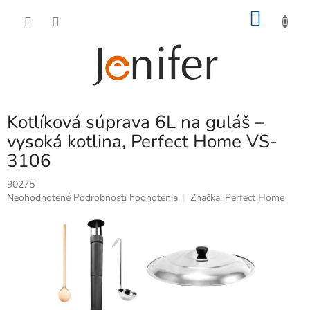
Prejsť
NÁKU
na
obsah
KOŠÍK
Kotlíková súprava 6L na guláš –
vysoká kotlina, Perfect Home VS-
3106
90275
Priemerné
Neohodnotené
Podrobnosti hodnotenia
Značka:
Perfect Home
hodnotenie
produktu
je
0,0
z
5
hviezdičiek.