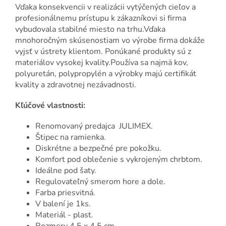
Vďaka konsekvencii v realizácii vytýčených cieľov a
profesionálnemu prístupu k zákazníkovi si firma
vybudovala stabilné miesto na trhu.Vďaka
mnohoročným skúsenostiam vo výrobe firma dokáže
vyjsť v ústrety klientom. Ponúkané produkty sú z
materiálov vysokej kvality.Používa sa najmä kov,
polyuretán, polypropylén a výrobky majú certifikát
kvality a zdravotnej nezávadnosti.
Kľúčové vlastnosti:
Renomovaný predajca JULIMEX.
Štipec na ramienka.
Diskrétne a bezpečné pre pokožku.
Komfort pod oblečenie s vykrojeným chrbtom.
Ideálne pod šaty.
Regulovateľný smerom hore a dole.
Farba priesvitná.
V balení je 1ks.
Materiál - plast.