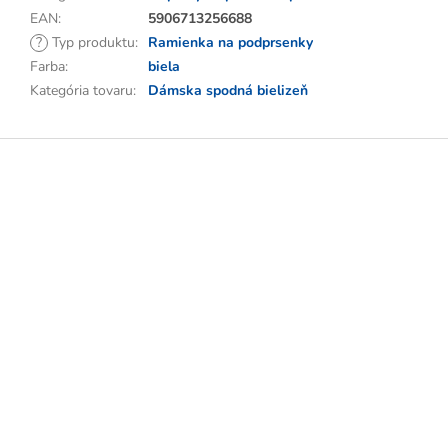
EAN
:
5906713256688
?
Typ produktu
:
Ramienka na podprsenky
Farba
:
biela
Kategória tovaru
:
Dámska spodná bielizeň
Z
á
p
ä
t
i
e