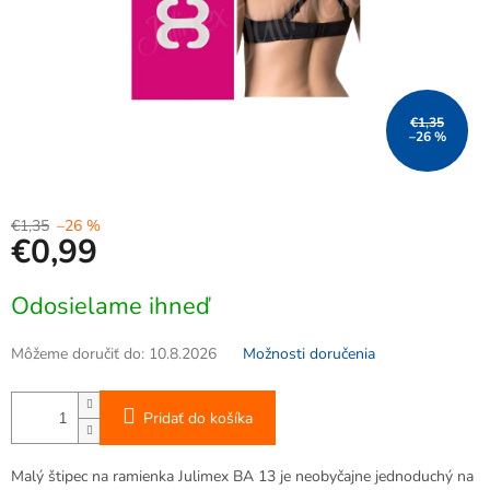
€1,35
–26 %
€1,35
–26 %
€0,99
Jednotková
Odosielame ihneď
cena:
Môžeme doručiť do:
10.8.2026
Možnosti doručenia
Pridať do košíka
Malý štipec na ramienka Julimex BA 13 je neobyčajne jednoduchý na