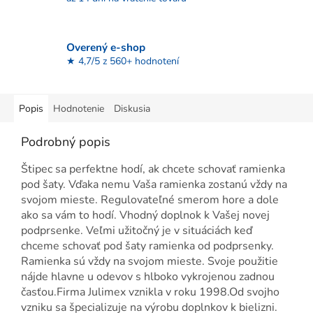
Overený e-shop
★ 4,7/5 z 560+ hodnotení
Popis
Hodnotenie
Diskusia
Podrobný popis
Štipec sa perfektne hodí, ak chcete schovať ramienka
pod šaty. Vďaka nemu Vaša ramienka zostanú vždy na
svojom mieste. Regulovateľné smerom hore a dole
ako sa vám to hodí. Vhodný doplnok k Vašej novej
podprsenke. Veľmi užitočný je v situáciách keď
chceme schovať pod šaty ramienka od podprsenky.
Ramienka sú vždy na svojom mieste. Svoje použitie
nájde hlavne u odevov s hlboko vykrojenou zadnou
časťou.Firma Julimex vznikla v roku 1998.Od svojho
vzniku sa špecializuje na výrobu doplnkov k bielizni.