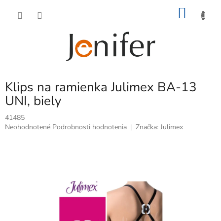
Prejsť
NÁKU
na
obsah
KOŠÍK
Klips na ramienka Julimex BA-13
UNI, biely
41485
Priemerné
Neohodnotené
Podrobnosti hodnotenia
Značka:
Julimex
hodnotenie
produktu
je
0,0
z
5
hviezdičiek.