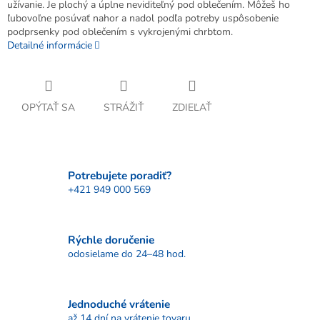
užívanie. Je plochý a úplne neviditeľný pod oblečením. Môžeš ho
ľubovoľne posúvať nahor a nadol podľa potreby uspôsobenie
podprsenky pod oblečením s vykrojenými chrbtom.
Detailné informácie
OPÝTAŤ SA
STRÁŽIŤ
ZDIEĽAŤ
Potrebujete poradiť?
+421 949 000 569
Rýchle doručenie
odosielame do 24–48 hod.
Jednoduché vrátenie
až 14 dní na vrátenie tovaru