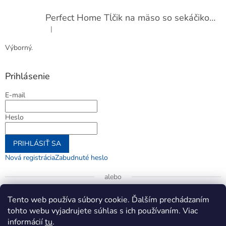
Perfect Home Tĺčik na mäso so sekáčikom, 56893
|
Hodnotenie produktu je 5 z 5 hviezdičiek.
Výborný.
Prihlásenie
E-mail
Heslo
PRIHLÁSIŤ SA
Nová registrácia
Zabudnuté heslo
alebo
Prihlásiť sa cez Google
Tento web používa súbory cookie. Ďalším prechádzaním
tohto webu vyjadrujete súhlas s ich používaním. Viac
informácií
tu
.