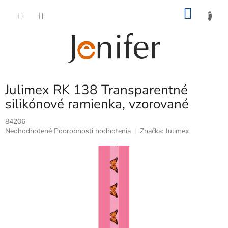
Prejsť
NÁKU
na
obsah
KOŠÍK
Julimex RK 138 Transparentné
silikónové ramienka, vzorované
84206
Priemerné
Neohodnotené
Podrobnosti hodnotenia
Značka:
Julimex
hodnotenie
produktu
je
0,0
z
5
hviezdičiek.