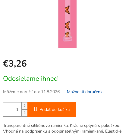
€3,26
Jednotková
Odosielame ihneď
cena:
Môžeme doručiť do:
11.8.2026
Možnosti doručenia
Pridať do košíka
Transparentné silikónové ramienka. Krásne splynú s pokožkou.
Vhodné na podprsenku s odopínateľnými ramienkami. Elastické.