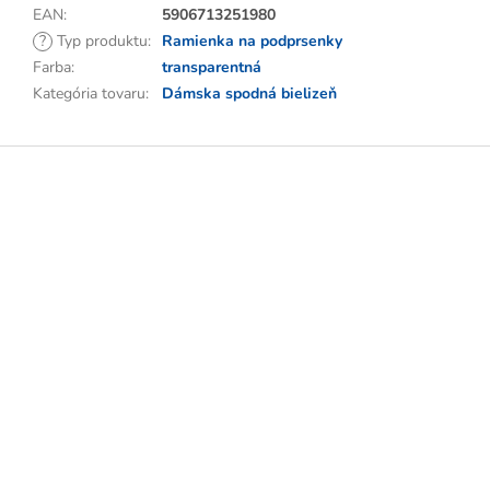
EAN
:
5906713251980
?
Typ produktu
:
Ramienka na podprsenky
Farba
:
transparentná
Kategória tovaru
:
Dámska spodná bielizeň
Z
á
p
ä
t
i
e