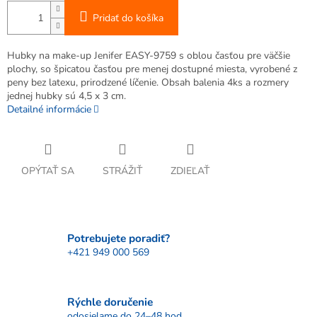
Pridať do košíka
Hubky na make-up Jenifer EASY-9759 s oblou časťou pre väčšie
plochy, so špicatou časťou pre menej dostupné miesta, vyrobené z
peny bez latexu, prirodzené líčenie. Obsah balenia 4ks a rozmery
jednej hubky sú 4,5 x 3 cm.
Detailné informácie
OPÝTAŤ SA
STRÁŽIŤ
ZDIEĽAŤ
Potrebujete poradiť?
+421 949 000 569
Rýchle doručenie
odosielame do 24–48 hod.