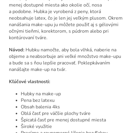
menej dostupné miesta ako okolie očí, nosa
a podobne. Hubka je vyrobená z peny, ktorá
neobsahuje latex, čo je len jej veľkým plusom. Okrem
nanášania make-upu ju môžete použiť aj s gélovými
očnými tieňmi, korektorom, s púdrom alebo pri
kontúrovaní tváre.
Návod:
Hubku namočte, aby bola vlhká, naberie na
objeme a neabsorbuje ani veľké množstvo make-upu
a bude sa s ňou lepšie pracovať. Poklepkávaním
nanášajte make-up na tvár.
Kľúčové vlastnosti:
Hubky na make-up
Pena bez latexu
Obsah balenia 4ks
Oblá časť pre väčšie plochy tváre
Špicatá časť pre menej dostupné miesta
Široké využitie