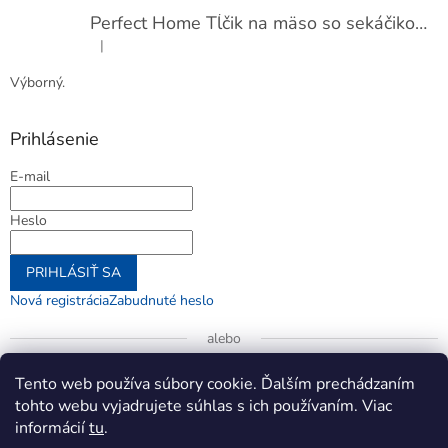
Perfect Home Tĺčik na mäso so sekáčikom, 56893
|
Hodnotenie produktu je 5 z 5 hviezdičiek.
Výborný.
Prihlásenie
E-mail
Heslo
PRIHLÁSIŤ SA
Nová registrácia
Zabudnuté heslo
alebo
Prihlásiť sa cez Google
Tento web používa súbory cookie. Ďalším prechádzaním
tohto webu vyjadrujete súhlas s ich používaním. Viac
informácií
tu
.