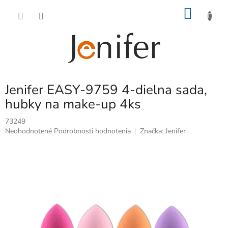
Prejsť
NÁKU
na
obsah
KOŠÍK
Jenifer EASY-9759 4-dielna sada,
hubky na make-up 4ks
73249
Priemerné
Neohodnotené
Podrobnosti hodnotenia
Značka:
Jenifer
hodnotenie
produktu
je
0,0
z
5
hviezdičiek.