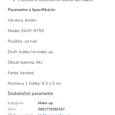
Precízne a rovnomerné líčenie bez fľakov
Parametre a špecifikácie:
Výrobca: Jenifer
Model: EASY-9759
Použitie: na tvár
Druh: hubky na make-up
Obsah balenia: 4ks
Farba: farebné
Rozmery 1 hubky: 4,5 x 3 cm
Dodatočné parametre
Kategória
:
Make-up
EAN
:
5901779360157