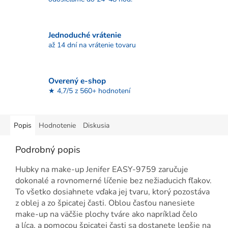
Jednoduché vrátenie
až 14 dní na vrátenie tovaru
Overený e-shop
★ 4,7/5 z 560+ hodnotení
Popis
Hodnotenie
Diskusia
Podrobný popis
Hubky na make-up Jenifer EASY-9759 zaručuje
dokonalé a rovnomerné líčenie bez nežiaducich fľakov.
To všetko dosiahnete vďaka jej tvaru, ktorý pozostáva
z oblej a zo špicatej časti. Oblou časťou nanesiete
make-up na väčšie plochy tváre ako napríklad čelo
a líca, a pomocou špicatej časti sa dostanete lepšie na