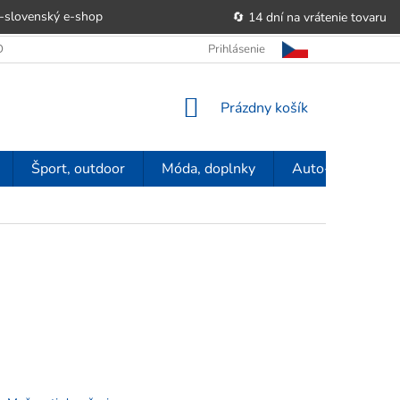
-slovenský e‑shop
🔄 14 dní na vrátenie tovaru
 OBCHODU
OBCHODNÉ PODMIENKY
Prihlásenie
POUČENIE O PRÁVE SP
NÁKUPNÝ
Prázdny košík
KOŠÍK
Šport, outdoor
Móda, doplnky
Auto-moto