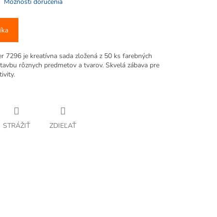
Možnosti doručenia
íka
er 7296 je kreatívna sada zložená z 50 ks farebných
stavbu rôznych predmetov a tvarov. Skvelá zábava pre
ivity.
STRÁŽIŤ
ZDIEĽAŤ