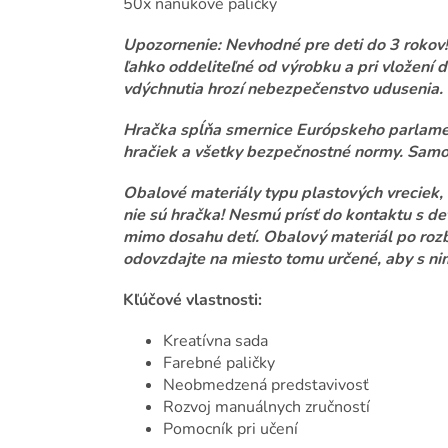
50x nanukové paličky
Upozornenie: Nevhodné pre deti do 3 rokov! 
ľahko oddeliteľné od výrobku a pri vložení 
vdýchnutia hrozí nebezpečenstvo udusenia.
Hračka spĺňa smernice Európskeho parlame
hračiek a všetky bezpečnostné normy. Samo
Obalové materiály typu plastových vreciek, 
nie sú hračka! Nesmú prísť do kontaktu s deť
mimo dosahu detí. Obalový materiál po rozb
odovzdajte na miesto tomu určené, aby s nim
Kľúčové vlastnosti:
Kreatívna sada
Farebné paličky
Neobmedzená predstavivosť
Rozvoj manuálnych zručností
Pomocník pri učení