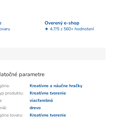
e
Overený e-shop
tovaru
★ 4,7/5 z 560+ hodnotení
atočné parametre
gória
:
Kreatívne a náučne hračky
yp produktu
:
Kreatívne tvorenie
a
:
viacfarebná
riál
:
drevo
gória tovaru
:
Kreatívne tvorenie