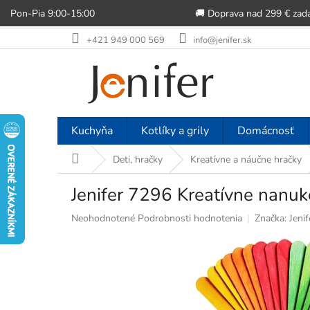
Pon-Pia 9:00-15:00
🚚 Doprava nad 299 € zad
Prejsť
+421 949 000 569
info@jenifer.sk
na
obsah
Kuchyňa
Kotlíky a grily
Domácnosť
Domov
Deti, hračky
Kreatívne a náučne hračky
Jenifer 7296 Kreatívne nanuk
Priemerné
Neohodnotené
Podrobnosti hodnotenia
Značka:
Jenif
hodnotenie
produktu
je
0,0
z
5
hviezdičiek.