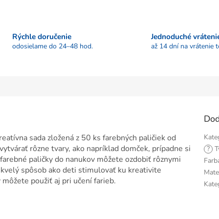
Rýchle doručenie
Jednoduché vráteni
odosielame do 24–48 hod.
až 14 dní na vrátenie 
Dod
eatívna sada zložená z 50 ks farebných paličiek od
Kate
ytvárať rôzne tvary, ako napríklad domček, prípadne si
?
T
o farebné paličky do nanukov môžete ozdobiť rôznymi
Farb
kvelý spôsob ako deti stimulovať ku kreativite
Mate
môžete použiť aj pri učení farieb.
Kate