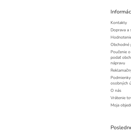
ä
t
Informác
i
e
Kontakty
Doprava a 
Hodnoteni
Obchodné 
Poučenie o 
podať obch
nápravu
Reklamačný
Podmienky
osobných ú
O nás
Vrátenie to
Moja objed
Posledn