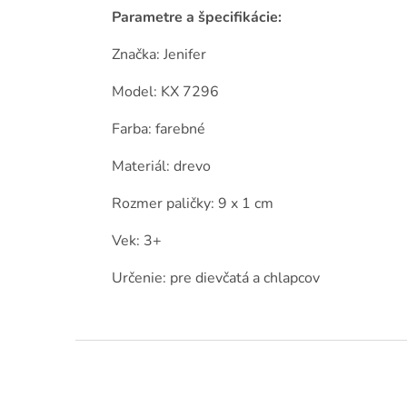
Parametre a špecifikácie:
Značka: Jenifer
Model: KX 7296
Farba: farebné
Materiál: drevo
Rozmer paličky: 9 x 1 cm
Vek: 3+
Určenie: pre dievčatá a chlapcov
Z
á
p