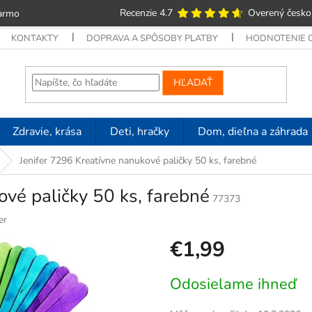
Recenzie 4.7
Overený česko
armo
KONTAKTY
DOPRAVA A SPÔSOBY PLATBY
HODNOTENIE
HĽADAŤ
Zdravie, krása
Deti, hračky
Dom, dieľna a záhrada
Jenifer 7296 Kreatívne nanukové paličky 50 ks, farebné
ové paličky 50 ks, farebné
77373
er
€1,99
Jednotková
Odosielame ihneď
cena: