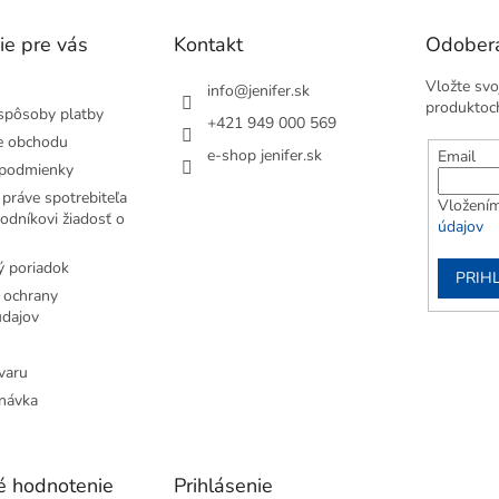
ie pre vás
Kontakt
Odobera
Vložte svo
info
@
jenifer.sk
produktoc
spôsoby platby
+421 949 000 569
e obchodu
e-shop jenifer.sk
Email
podmienky
práve spotrebiteľa
Vložením
odníkovi žiadosť o
údajov
 poriadok
PRIH
 ochrany
dajov
varu
návka
é hodnotenie
Prihlásenie