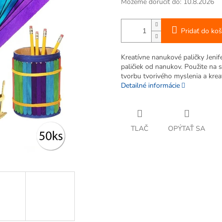
Môžeme doručiť do:
10.8.2026
Pridať do koš
Kreatívne nanukové paličky Jenif
paličiek od nanukov. Použite na 
tvorbu tvorivého myslenia a kreat
Detailné informácie
TLAČ
OPÝTAŤ SA