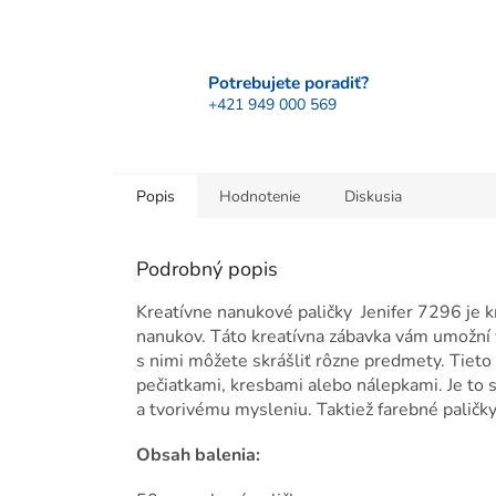
Potrebujete poradiť?
+421 949 000 569
Popis
Hodnotenie
Diskusia
Podrobný popis
Kreatívne nanukové paličky Jenifer 7296 je kr
nanukov. Táto kreatívna zábavka vám umožní v
s nimi môžete skrášliť rôzne predmety. Tiet
pečiatkami, kresbami alebo nálepkami. Je to s
a tvorivému mysleniu. Taktiež farebné paličky 
Obsah balenia: