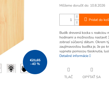
Môžeme doručiť do:
10.8.2026
Pridať do koš
Budík drevená kocka s reakciou n
hodinami a možnosťou nastaviť 3
zobrazí súčasný dátum. Okrem týc
zaujímavosťou budíka je, že po 
vypnete pomocou tlesknutia, lus
Detailné informácie
€21,65
–40 %
TLAČ
OPÝTAŤ SA