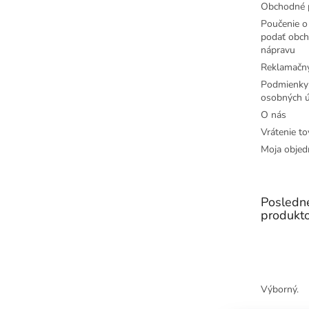
Obchodné 
Poučenie o 
podať obch
nápravu
Reklamačný
Podmienky
osobných ú
O nás
Vrátenie to
Moja objed
Posledn
produkt
Výborný.