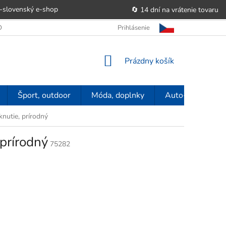
-slovenský e‑shop
🔄 14 dní na vrátenie tovaru
 OBCHODU
OBCHODNÉ PODMIENKY
Prihlásenie
POUČENIE O PRÁVE SP
NÁKUPNÝ
Prázdny košík
KOŠÍK
Šport, outdoor
Móda, doplnky
Auto-moto
nutie, prírodný
prírodný
75282