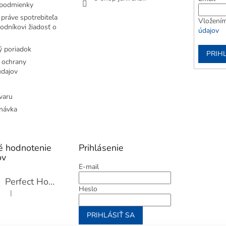
podmienky
práve spotrebiteľa
Vložením
odníkovi žiadosť o
údajov
 poriadok
PRIH
 ochrany
dajov
varu
návka
é hodnotenie
Prihlásenie
ov
E-mail
Perfect Home Tĺčik na mäso so sekáčikom, 56893
Heslo
|
Hodnotenie produktu je 5 z 5 hviezdičiek.
PRIHLÁSIŤ SA