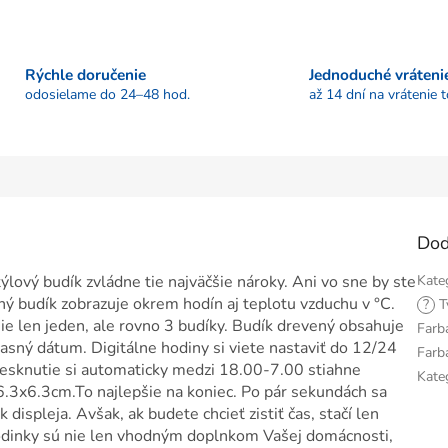
Rýchle doručenie
Jednoduché vráteni
odosielame do 24–48 hod.
až 14 dní na vrátenie 
Dod
ýlový budík zvládne tie najväčšie nároky. Ani vo sne by ste
Kate
ný budík zobrazuje okrem hodín aj teplotu vzduchu v °C.
?
T
 nie len jeden, ale rovno 3 budíky. Budík drevený obsahuje
Farb
účasný dátum. Digitálne hodiny si viete nastaviť do 12/24
Farb
lesknutie si automaticky medzi 18.00-7.00 stiahne
Kate
6.3x6.3cm.To najlepšie na koniec. Po pár sekundách sa
ispleja. Avšak, ak budete chcieť zistiť čas, stačí len
Hodinky sú nie len vhodným doplnkom Vašej domácnosti,