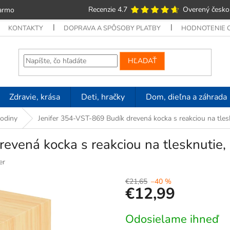
Recenzie 4.7
Overený česko
armo
KONTAKTY
DOPRAVA A SPÔSOBY PLATBY
HODNOTENIE
HĽADAŤ
Zdravie, krása
Deti, hračky
Dom, dieľna a záhrada
hodiny
Jenifer 354-VST-869 Budík drevená kocka s reakciou na tlesk
evená kocka s reakciou na tlesknutie, 
er
€21,65
–40 %
€12,99
Jednotková
Odosielame ihneď
cena: