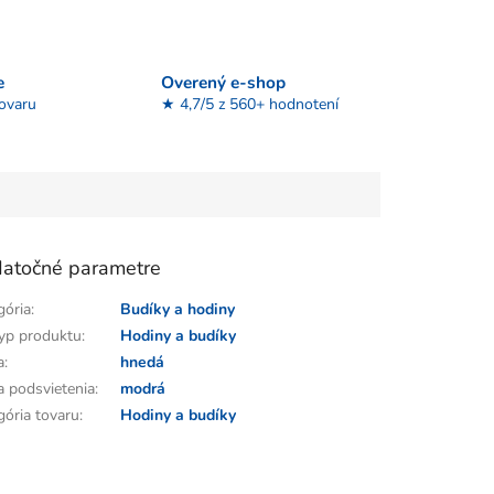
e
Overený e-shop
tovaru
★ 4,7/5 z 560+ hodnotení
atočné parametre
gória
:
Budíky a hodiny
yp produktu
:
Hodiny a budíky
a
:
hnedá
a podsvietenia
:
modrá
gória tovaru
:
Hodiny a budíky