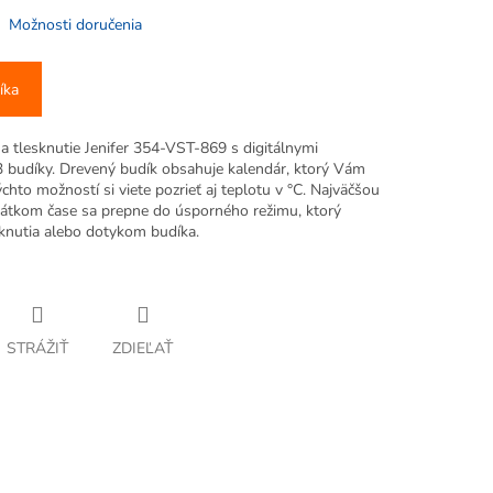
Možnosti doručenia
íka
a tlesknutie Jenifer 354-VST-869 s digitálnymi
 budíky. Drevený budík obsahuje kalendár, ktorý Vám
hto možností si viete pozrieť aj teplotu v °C. Najväčšou
krátkom čase sa prepne do úsporného režimu, ktorý
knutia alebo dotykom budíka.
STRÁŽIŤ
ZDIEĽAŤ