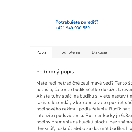
Potrebujete poradiť?
+421 949 000 569
Popis
Hodnotenie
Diskusia
Podrobný popis
Máte radi netradičné zaujímavé veci? Tento št
netušili, čo tento budík všetko dokáže. Dreve
Ak ste tuhý spáč, na budíku si viete nastaviť
takisto kalendár, v ktorom si viete pozrieť s
hodinového režimu, podľa želania. Budík na t
intenzitu podsvietenia. Rozmer kocky je 6.3x
hodiny premenia na hladkú plochu bez známok d
tlesknúť, lusknúť alebo sa dotknúť budíka. 