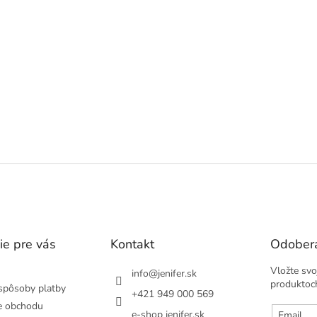
ie pre vás
Kontakt
Odobera
Vložte svo
info
@
jenifer.sk
produktoc
spôsoby platby
+421 949 000 569
e obchodu
e-shop jenifer.sk
Email