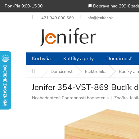
Pon-Pia 9:00-15:00
🚚 Doprava nad 299 € zad
Prejsť
+421 949 000 569
info@jenifer.sk
na
obsah
Kuchyňa
Kotlíky a grily
Domácnosť
Domov
Domácnosť
Elektronika
Budíky a 
Jenifer 354-VST-869 Budík dr
Priemerné
Neohodnotené
Podrobnosti hodnotenia
Značka:
Jenif
hodnotenie
produktu
je
0,0
z
5
hviezdičiek.