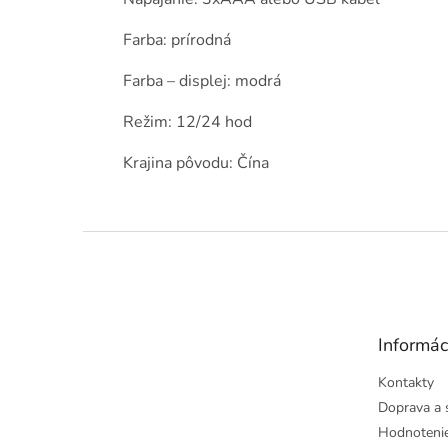
Farba: prírodná
Farba – displej: modrá
Režim: 12/24 hod
Krajina pôvodu: Čína
Z
á
p
ä
t
Informác
i
e
Kontakty
Doprava a 
Hodnoteni