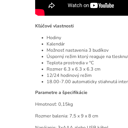
Kľúčové vlastnosti
Hodiny
Kalendár
Možnosť nastavenia 3 budíkov
Úsporný režim ktorý reaguje na tlesknut
Teplota prostredia v °C
Rozmer 6.3 x 6.3 x 6.3 cm
12/24 hodinový režim
18.00-7.00 automaticky stiahnutá inten
Parametre a špecifikácie
Hmotnosť: 0,15kg
Rozmer balenia: 7,5 x 9 x 8 cm
Napájanie: 3xAAA alebo USB kábel