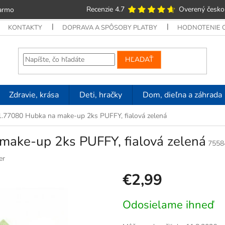
Recenzie 4.7
Overený česko
armo
KONTAKTY
DOPRAVA A SPÔSOBY PLATBY
HODNOTENIE
HĽADAŤ
Zdravie, krása
Deti, hračky
Dom, dieľna a záhrada
41.77080 Hubka na make-up 2ks PUFFY, fialová zelená
make-up 2ks PUFFY, fialová zelená
7558
er
€2,99
Jednotková
Odosielame ihneď
cena: