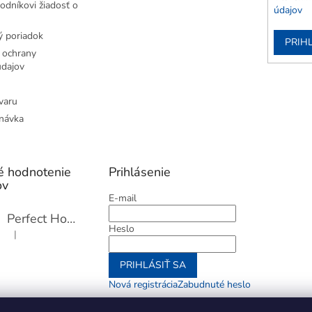
odníkovi žiadosť o
údajov
 poriadok
PRIH
 ochrany
dajov
varu
návka
é hodnotenie
Prihlásenie
ov
E-mail
Perfect Home Tĺčik na mäso so sekáčikom, 56893
Heslo
|
Hodnotenie produktu je 5 z 5 hviezdičiek.
PRIHLÁSIŤ SA
Nová registrácia
Zabudnuté heslo
alebo