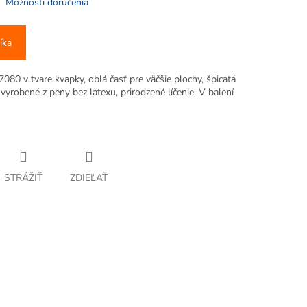
Možnosti doručenia
íka
80 v tvare kvapky, oblá časť pre väčšie plochy, špicatá
vyrobené z peny bez latexu, prirodzené líčenie. V balení
STRÁŽIŤ
ZDIEĽAŤ