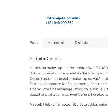
Potrebujete poradiť?
+421 949 000 569
Popis
Hodnotenie
Diskusia
Podrobný popis
Hubka na make-up Jenifer Jenifer 341.77080 
fľakov. To všetko dosiahnete vďaka jej tvaru v
Oblou časťou nanesiete make-up na väčšie plo
časti sa dostanete lepšie na menej dostupné 
z peny, ktorá neobsahuje latex, čo je len j
použiť aj s gélovými očnými tieňmi, korektoro
Návod:
Hubku namočte, aby bola vlhká, nabe