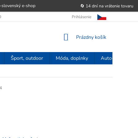
-slovenský e‑shop
🔄 14 dní na vrátenie tovaru
 OBCHODU
OBCHODNÉ PODMIENKY
Prihlásenie
POUČENIE O PRÁVE SP
NÁKUPNÝ
Prázdny košík
KOŠÍK
Šport, outdoor
Móda, doplnky
Auto-moto
4