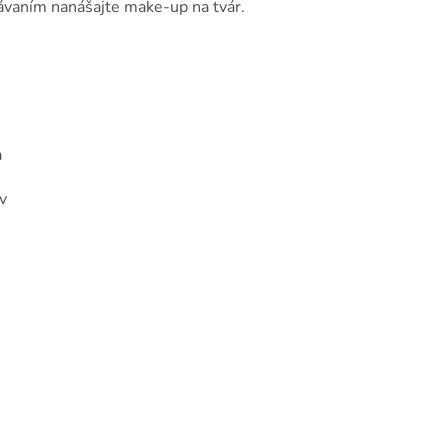
kávaním nanášajte make-up na tvár.
a
v