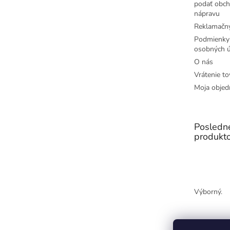
podať obch
nápravu
Reklamačný
Podmienky
osobných ú
O nás
Vrátenie to
Moja objed
Posledn
produkt
Výborný.