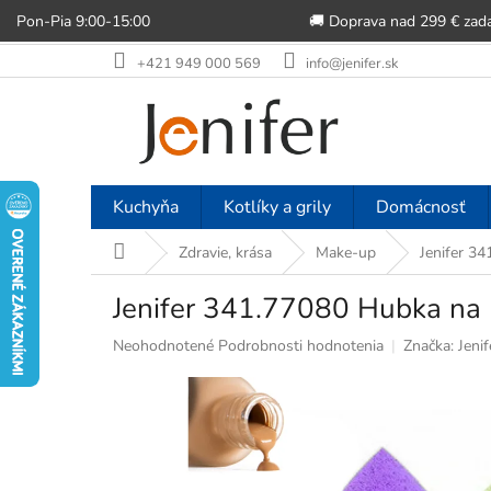
Pon-Pia 9:00-15:00
🚚 Doprava nad 299 € zad
Prejsť
+421 949 000 569
info@jenifer.sk
na
obsah
Kuchyňa
Kotlíky a grily
Domácnosť
Domov
Zdravie, krása
Make-up
Jenifer 3
Jenifer 341.77080 Hubka na 
Priemerné
Neohodnotené
Podrobnosti hodnotenia
Značka:
Jenif
hodnotenie
produktu
je
0,0
z
5
hviezdičiek.