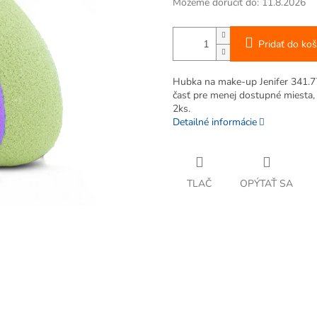
Môžeme doručiť do:
11.8.2026
Pridať do koš
Hubka na make-up Jenifer 341.770
časť pre menej dostupné miesta, 
2ks.
Detailné informácie
TLAČ
OPÝTAŤ SA