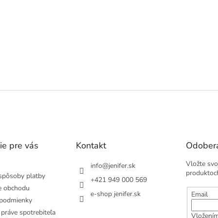
ie pre vás
Kontakt
Odobera
Vložte svo
info
@
jenifer.sk
produktoc
spôsoby platby
+421 949 000 569
e obchodu
e-shop jenifer.sk
Email
podmienky
práve spotrebiteľa
Vložením