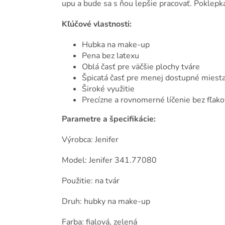
upu a bude sa s ňou lepšie pracovať. Poklep
Kľúčové vlastnosti:
Hubka na make-up
Pena bez latexu
Oblá časť pre väčšie plochy tváre
Špicatá časť pre menej dostupné miest
Široké využitie
Precízne a rovnomerné líčenie bez fľako
Parametre a špecifikácie:
Výrobca: Jenifer
Model: Jenifer 341.77080
Použitie: na tvár
Druh: hubky na make-up
Farba: fialová, zelená