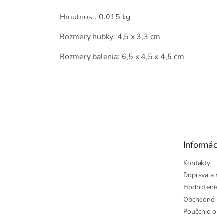
Hmotnosť: 0.015 kg
Rozmery hubky: 4,5 x 3,3 cm
Rozmery balenia: 6,5 x 4,5 x 4,5 cm
Z
á
p
ä
t
Informác
i
e
Kontakty
Doprava a 
Hodnoteni
Obchodné 
Poučenie o 