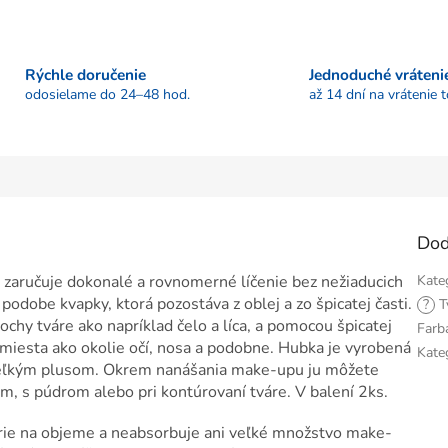
Rýchle doručenie
Jednoduché vráteni
odosielame do 24–48 hod.
až 14 dní na vrátenie 
Dod
zaručuje dokonalé a rovnomerné líčenie bez nežiaducich
Kate
 podobe kvapky, ktorá pozostáva z oblej a zo špicatej časti.
?
T
chy tváre ako napríklad čelo a líca, a pomocou špicatej
Farb
miesta ako okolie očí, nosa a podobne. Hubka je vyrobená
Kate
ej veľkým plusom. Okrem nanášania make-upu ju môžete
m, s púdrom alebo pri kontúrovaní tváre. V balení 2ks.
rie na objeme a neabsorbuje ani veľké množstvo make-