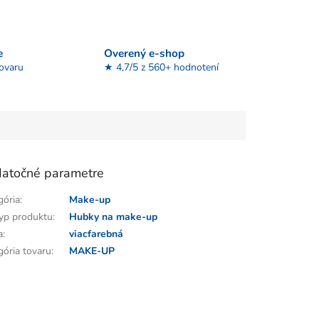
e
Overený e-shop
tovaru
★ 4,7/5 z 560+ hodnotení
atočné parametre
gória
:
Make-up
yp produktu
:
Hubky na make-up
a
:
viacfarebná
gória tovaru
:
MAKE-UP