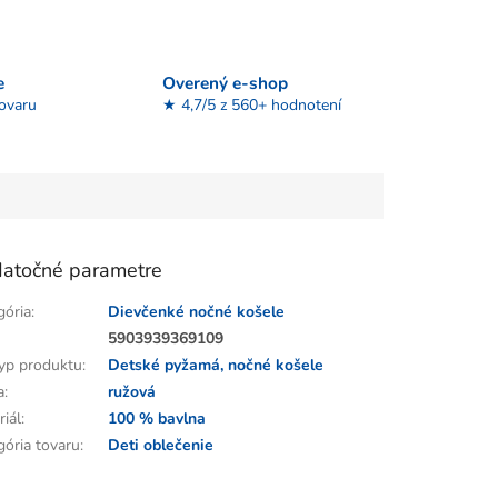
e
Overený e-shop
tovaru
★ 4,7/5 z 560+ hodnotení
atočné parametre
gória
:
Dievčenké nočné košele
:
5903939369109
yp produktu
:
Detské pyžamá, nočné košele
a
:
ružová
riál
:
100 % bavlna
gória tovaru
:
Deti oblečenie