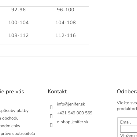
92-96
96-100
100-104
104-108
108-112
112-116
ie pre vás
Kontakt
Odobera
Vložte svo
info
@
jenifer.sk
produktoc
spôsoby platby
+421 949 000 569
e obchodu
e-shop jenifer.sk
Email
podmienky
práve spotrebiteľa
Vložením