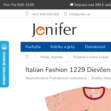
Pon-Pia 9:00-15:00
🚚 Doprava nad 299 € zad
Prejsť
+421 949 000 569
info@jenifer.sk
na
obsah
Kuchyňa
Kotlíky a grily
Domácnosť
Domov
Móda, doplnky
Pyžamá a nočné košele
Italian Fashion 1229 Dievčen
Priemerné
Neohodnotené
Podrobnosti hodnotenia
Značka:
Itali
hodnotenie
produktu
je
0,0
z
5
hviezdičiek.