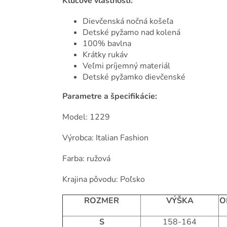
Kľúčové vlastnosti:
Dievčenská nočná košeľa
Detské pyžamo nad kolená
100% bavlna
Krátky rukáv
Veľmi príjemný materiál
Detské pyžamko dievčenské
Parametre a špecifikácie:
Model: 1229
Výrobca: Italian Fashion
Farba: ružová
Krajina pôvodu: Poľsko
ROZMER
VÝŠKA
O
S
158-164