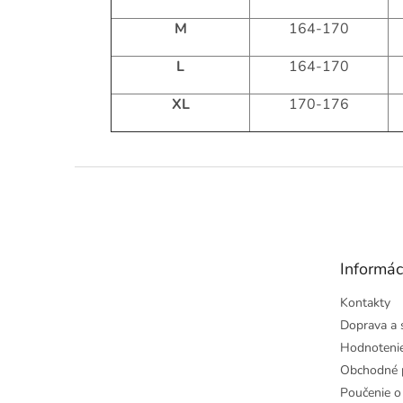
M
164-170
L
164-170
XL
170-176
Z
á
p
ä
t
Informác
i
e
Kontakty
Doprava a 
Hodnoteni
Obchodné 
Poučenie o 