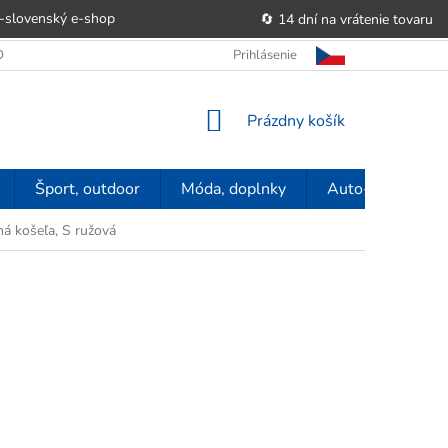
-slovenský e‑shop
🔄 14 dní na vrátenie tovaru
 OBCHODU
OBCHODNÉ PODMIENKY
Prihlásenie
POUČENIE O PRÁVE SP
NÁKUPNÝ
Prázdny košík
KOŠÍK
Šport, outdoor
Móda, doplnky
Auto-moto
ná košeľa, S ružová