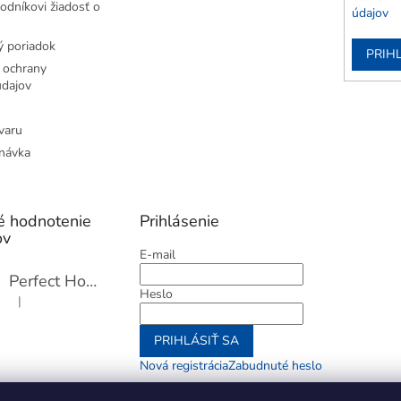
odníkovi žiadosť o
údajov
 poriadok
PRIH
 ochrany
dajov
varu
návka
é hodnotenie
Prihlásenie
ov
E-mail
Perfect Home Tĺčik na mäso so sekáčikom, 56893
Heslo
|
Hodnotenie produktu je 5 z 5 hviezdičiek.
PRIHLÁSIŤ SA
Nová registrácia
Zabudnuté heslo
alebo