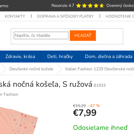
Recenzie 4.7
Overený česko
armo
KONTAKTY
DOPRAVA A SPÔSOBY PLATBY
HODNOTENIE
HĽADAŤ
Zdravie, krása
Deti, hračky
Dom, dieľna a záhrada
Dievčenké nočné košele
Italian Fashion 1229 Dievčenská noč
ská nočná košeľa, S ružová
81933
an Fashion
€15,29
–47 %
€7,99
Jednotková
Odosielame ihneď
cena: