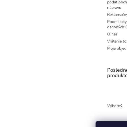
podať obch
nápravu
Reklamačný
Podmienky
osobných ú
O nás
Vrátenie to
Moja objed
Posledn
produkt
Výborný.