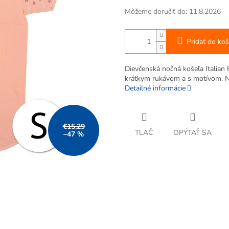
Môžeme doručiť do:
11.8.2026
Pridať do koš
Dievčenská nočná košeľa Italian 
krátkym rukávom a s motívom. N
Detailné informácie
€15,29
TLAČ
OPÝTAŤ SA
–47 %