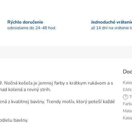
Rýchle doručenie
Jednoduché vráteni
odosielame do 24–48 hod.
až 14 dní na vrátenie 
Dod
. Nočná košeľa je jemnej farby s krátkym rukávom a s
Kate
ad kolená a rovný strih.
EAN
?
T
á z kvalitnej bavlny. Trendy motív, ktorý poteší každé
Farb
Mate
Kate
dielu bavlny.