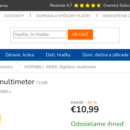
Recenzie 4.7
Overený česko
armo
KONTAKTY
DOPRAVA A SPÔSOBY PLATBY
HODNOTENIE
HĽADAŤ
Zdravie, krása
Deti, hračky
Dom, dieľna a záhrada
 testery
HORNBILL A830L Digitálny multimeter
ultimeter
71248
NBILL
€14,90
–26 %
€10,99
Jednotková
Odosielame ihneď
cena: