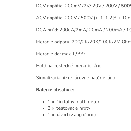
DCV napätie: 200mV /2V/ 20V / 200V /
500
ACV napätie: 200V / 500V (+-1-1.2% + 10di
DCA prúd: 200uA/2mA/ 20mA / 200mA /
1
Meranie odporu: 200/2K/20K/200K/2M Ohm(
Meranie do: max 1,999
Hold na posledné meranie: áno
Signalizácia nízkej úrovne batérie: áno
Balenie obsahuje:
1 x Digitalny multimeter
2 x testovacie hroty
1 x návod (v angličtine)