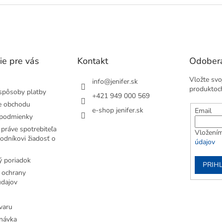
ie pre vás
Kontakt
Odobera
Vložte svo
info
@
jenifer.sk
produktoc
spôsoby platby
+421 949 000 569
e obchodu
e-shop jenifer.sk
Email
podmienky
práve spotrebiteľa
Vložením
odníkovi žiadosť o
údajov
 poriadok
PRIH
 ochrany
dajov
varu
návka