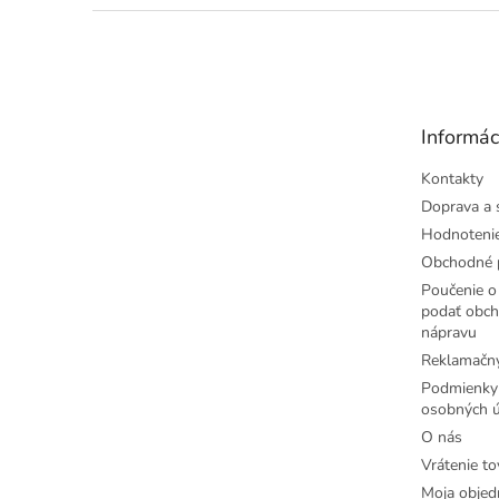
Z
á
p
ä
t
Informác
i
e
Kontakty
Doprava a 
Hodnoteni
Obchodné 
Poučenie o 
podať obch
nápravu
Reklamačný
Podmienky
osobných ú
O nás
Vrátenie to
Moja objed