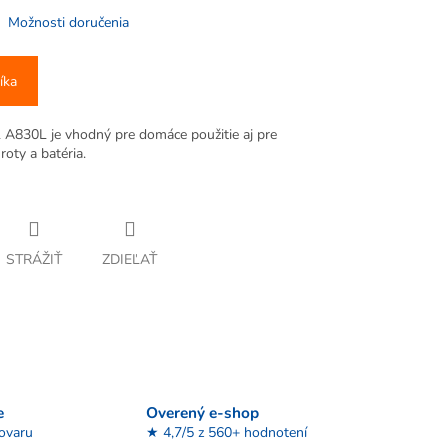
Možnosti doručenia
íka
 A830L je vhodný pre domáce použitie aj pre
roty a batéria.
STRÁŽIŤ
ZDIEĽAŤ
e
Overený e-shop
tovaru
★ 4,7/5 z 560+ hodnotení