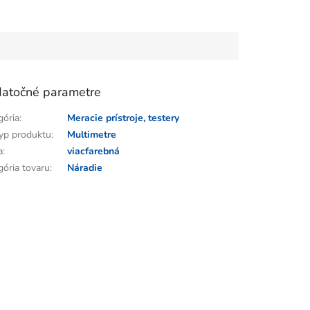
atočné parametre
gória
:
Meracie prístroje, testery
yp produktu
:
Multimetre
a
:
viacfarebná
gória tovaru
:
Náradie