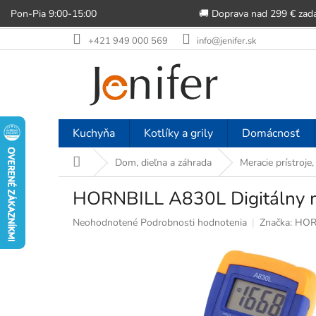
Pon-Pia 9:00-15:00
🚚 Doprava nad 299 € zad
Prejsť
+421 949 000 569
info@jenifer.sk
na
obsah
Kuchyňa
Kotlíky a grily
Domácnosť
Domov
Dom, dieľna a záhrada
Meracie prístroje,
HORNBILL A830L Digitálny m
Priemerné
Neohodnotené
Podrobnosti hodnotenia
Značka:
HOR
hodnotenie
produktu
je
0,0
z
5
hviezdičiek.