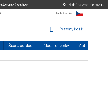
-slovenský e‑shop
🔄 14 dní na vrátenie tovaru
 OBCHODU
OBCHODNÉ PODMIENKY
Prihlásenie
POUČENIE O PRÁVE SP
NÁKUPNÝ
Prázdny košík
KOŠÍK
Šport, outdoor
Móda, doplnky
Auto-moto