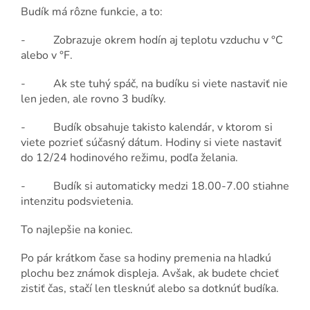
Budík má rôzne funkcie, a to:
- Zobrazuje okrem hodín aj teplotu vzduchu v °C
alebo v °F.
- Ak ste tuhý spáč, na budíku si viete nastaviť nie
len jeden, ale rovno 3 budíky.
- Budík obsahuje takisto kalendár, v ktorom si
viete pozrieť súčasný dátum. Hodiny si viete nastaviť
do 12/24 hodinového režimu, podľa želania.
- Budík si automaticky medzi 18.00-7.00 stiahne
intenzitu podsvietenia.
To najlepšie na koniec.
Po pár krátkom čase sa hodiny premenia na hladkú
plochu bez známok displeja. Avšak, ak budete chcieť
zistiť čas, stačí len tlesknúť alebo sa dotknúť budíka.