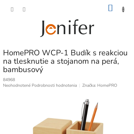
Prejsť
NÁKU
na
obsah
KOŠÍK
HomePRO WCP-1 Budík s reakciou
na tlesknutie a stojanom na perá,
bambusový
84968
Priemerné
Neohodnotené
Podrobnosti hodnotenia
Značka:
HomePRO
hodnotenie
produktu
je
0,0
z
5
hviezdičiek.