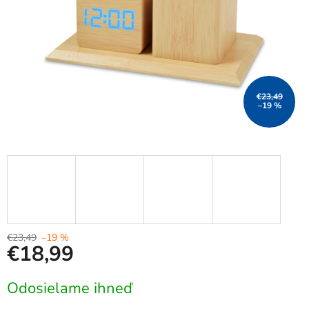
€23,49
–19 %
€23,49
–19 %
€18,99
Jednotková
Odosielame ihneď
cena: