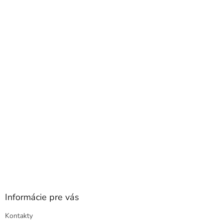
Z
á
p
ä
t
i
e
Informácie pre vás
Kontakty