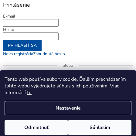
Prihlásenie
E-mail
Heslo
PRIHLÁSIŤ SA
Nová registrácia
Zabudnuté heslo
alebo
Prihlásiť sa cez Google
Tento web používa súbory cookie. Ďalším prechádzaním
tohto webu vyjadrujete súhlas s ich používaním. Viac
informácií
tu
.
Vytvoril Shoptet
Nastavenie
Copyright 2026
jenifer.sk
. Všetky práva vyhradené.
Upraviť
Odmietnuť
Súhlasím
nastavenie cookies