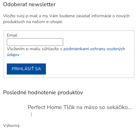
Odoberať newsletter
Vložte svoj e-mail a my Vám budeme zasielať informácie o nových
produktoch na našom e-shope.
Email
Vložením e-mailu súhlasíte s
podmienkami ochrany osobných
údajov
PRIHLÁSIŤ SA
Posledné hodnotenie produktov
Perfect Home Tĺčik na mäso so sekáčikom, 56893
|
Hodnotenie produktu je 5 z 5 hviezdičiek.
Výborný.