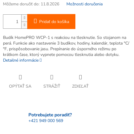
Môžeme doručiť do:
11.8.2026
Možnosti doručenia
Pridať do košíka
Budík HomePRO WCP-1 s reakciou na tlesknutie. So stojanom na
perá. Funkcie ako nastavenie 3 budíkov, hodiny, kalendár, teplota °C/
°F, prispôsobovanie jasu. Prepínanie do úsporného režimu po
krátkom čase, ktorý vypnete pomocou tlesknutia alebo dotyku.
Detailné informácie
OPÝTAŤ SA
STRÁŽIŤ
ZDIEĽAŤ
Potrebujete poradiť?
+421 949 000 569