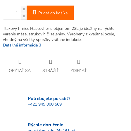
Pridať do košíka
Tlakový hrniec Hascevher s objemom 23L je ideálny na rýchle
varenie mäsa, strukovín či zeleniny. Vyrobený z kvalitnej ocele,
vhodný na všetky sporáky vrátane indukcie.
Detailné informácie
OPÝTAŤ SA
STRÁŽIŤ
ZDIEĽAŤ
Potrebujete poradiť?
+421 949 000 569
Rýchle doručenie
odosielame do 24–48 hod.