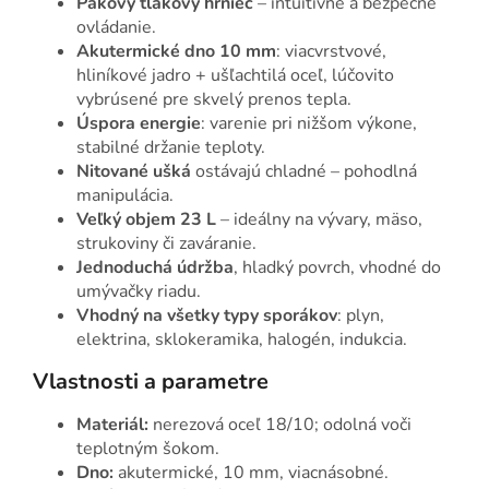
Pákový tlakový hrniec
– intuitívne a bezpečné
ovládanie.
Akutermické dno 10 mm
: viacvrstvové,
hliníkové jadro + ušľachtilá oceľ, lúčovito
vybrúsené pre skvelý prenos tepla.
Úspora energie
: varenie pri nižšom výkone,
stabilné držanie teploty.
Nitované ušká
ostávajú chladné – pohodlná
manipulácia.
Veľký objem 23 L
– ideálny na vývary, mäso,
strukoviny či zaváranie.
Jednoduchá údržba
, hladký povrch, vhodné do
umývačky riadu.
Vhodný na všetky typy sporákov
: plyn,
elektrina, sklokeramika, halogén, indukcia.
Vlastnosti a parametre
Materiál:
nerezová oceľ 18/10; odolná voči
teplotným šokom.
Dno:
akutermické, 10 mm, viacnásobné.