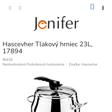
Prejsť
NÁKU
na
obsah
KOŠÍK
Hascevher Tlakový hrniec 23L,
17894
90418
Priemerné
Neohodnotené
Podrobnosti hodnotenia
Značka:
Hascevher
hodnotenie
produktu
je
0,0
z
5
hviezdičiek.