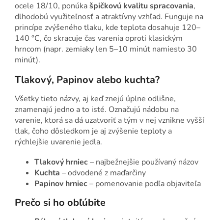
ocele 18/10, ponúka
špičkovú kvalitu spracovania
,
dlhodobú využiteľnosť a atraktívny vzhľad. Funguje na
princípe zvýšeného tlaku, kde teplota dosahuje 120–
140 °C, čo skracuje čas varenia oproti klasickým
hrncom (napr. zemiaky len 5–10 minút namiesto 30
minút).
Tlakový, Papinov alebo kuchta?
Všetky tieto názvy, aj keď znejú úplne odlišne,
znamenajú jedno a to isté. Označujú nádobu na
varenie, ktorá sa dá uzatvoriť a tým v nej vznikne vyšší
tlak, čoho dôsledkom je aj zvýšenie teploty a
rýchlejšie uvarenie jedla.
Tlakový hrniec
– najbežnejšie používaný názov
Kuchta
– odvodené z maďarčiny
Papinov hrniec
– pomenovanie podľa objaviteľa
Prečo si ho obľúbite