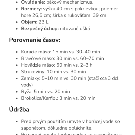
Ovládanie:
pákový mechanizmus.
Rozmery:
výška 40 cm s pokrievkou; priemer
hore 26,5 cm; šírka s rukoväťami 39 cm
Objem:
23 L
Bezpečný úchop:
nitované ušká
Porovnanie časov:
Kuracie mäso: 15 min vs. 30–40 min
Bravčové mäso: 30 min vs. 60–70 min
Hovädzie mäso: 60 min vs. 2–3 h
Strukoviny: 10 min vs. 30 min
Zemiaky: 5–10 min vs. 30 min (stačí cca 3 dcl
vody)
Ryža: 5 min vs. 20 min
Brokolica/Karfiol: 3 min vs. 20 min
Údržba
Pred prvým použitím umyte v horúcej vode so
saponátom, dôkladne opláchnite.
Po varení umyte teplou vodou so saponátom a