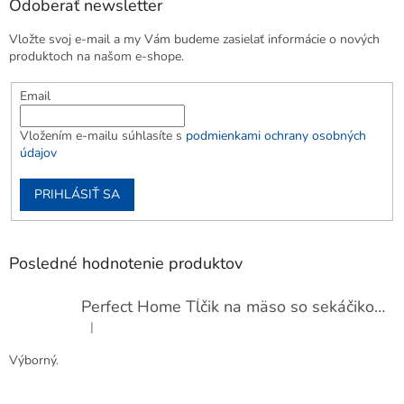
Odoberať newsletter
Vložte svoj e-mail a my Vám budeme zasielať informácie o nových
produktoch na našom e-shope.
Email
Vložením e-mailu súhlasíte s
podmienkami ochrany osobných
údajov
PRIHLÁSIŤ SA
Posledné hodnotenie produktov
Perfect Home Tĺčik na mäso so sekáčikom, 56893
|
Hodnotenie produktu je 5 z 5 hviezdičiek.
Výborný.