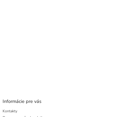
á
p
ä
t
i
e
Informácie pre vás
Kontakty