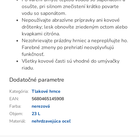
osušte, pri silnom znečistení krátko povarte
vodu so saponátom.
Nepoužívajte abrazívne prípravky ani kovové
drôtenky; lesk obnovíte zriedeným octom alebo
kvapkami citróna.
Nezohrievajte prázdny hrniec a nepreplňujte ho.
Farebné zmeny po prehriatí neovplyvňujú
funkčnosť.
Všetky kovové časti sú vhodné do umývačky
riadu.
Dodatočné parametre
Kategória
:
Tlakové hrnce
EAN
:
5680465145908
Farba
:
nerezová
Objem
:
23 L
Materiál
:
nehrdzavejúca oceľ
Z