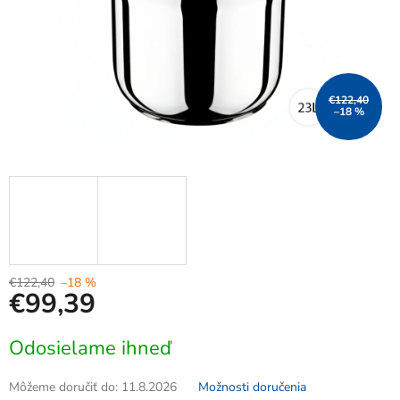
€122,40
–18 %
€122,40
–18 %
€99,39
Jednotková
Odosielame ihneď
cena:
Môžeme doručiť do:
11.8.2026
Možnosti doručenia