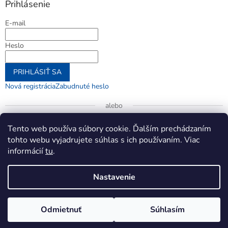
Prihlásenie
E-mail
Heslo
PRIHLÁSIŤ SA
Nová registrácia
Zabudnuté heslo
alebo
Prihlásiť sa cez Google
Tento web používa súbory cookie. Ďalším prechádzaním
tohto webu vyjadrujete súhlas s ich používaním. Viac
informácií
tu
.
Vytvoril Shoptet
Nastavenie
Copyright 2026
jenifer.sk
. Všetky práva vyhradené.
Upraviť
Odmietnuť
Súhlasím
nastavenie cookies