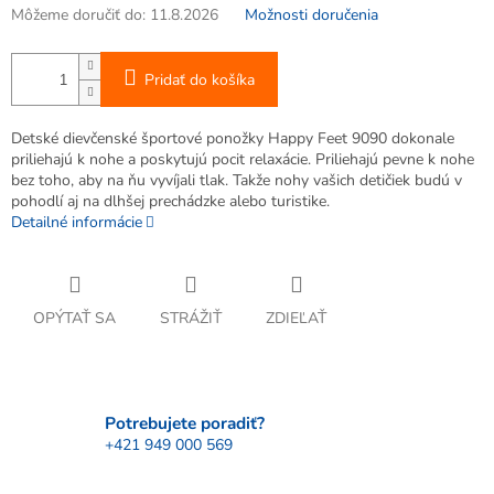
Môžeme doručiť do:
11.8.2026
Možnosti doručenia
Pridať do košíka
Detské dievčenské športové ponožky Happy Feet 9090 dokonale
priliehajú k nohe a poskytujú pocit relaxácie. Priliehajú pevne k nohe
bez toho, aby na ňu vyvíjali tlak. Takže nohy vašich detičiek budú v
pohodlí aj na dlhšej prechádzke alebo turistike.
Detailné informácie
OPÝTAŤ SA
STRÁŽIŤ
ZDIEĽAŤ
Potrebujete poradiť?
+421 949 000 569