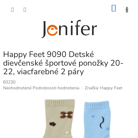
Prejsť
NÁKU
na
obsah
KOŠÍK
Happy Feet 9090 Detské
dievčenské športové ponožky 20-
22, viacfarebné 2 páry
83230
Priemerné
Neohodnotené
Podrobnosti hodnotenia
Značka:
Happy Feet
hodnotenie
produktu
je
0,0
z
5
hviezdičiek.