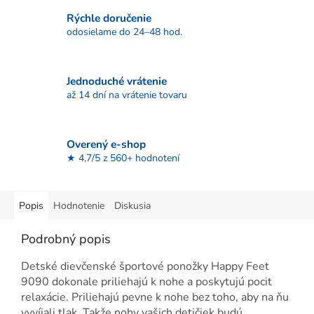
Rýchle doručenie
odosielame do 24–48 hod.
Jednoduché vrátenie
až 14 dní na vrátenie tovaru
Overený e-shop
★ 4,7/5 z 560+ hodnotení
Popis
Hodnotenie
Diskusia
Podrobný popis
Detské dievčenské športové ponožky Happy Feet
9090 dokonale priliehajú k nohe a poskytujú pocit
relaxácie. Priliehajú pevne k nohe bez toho, aby na ňu
vyvíjali tlak. Takže nohy vašich detičiek budú