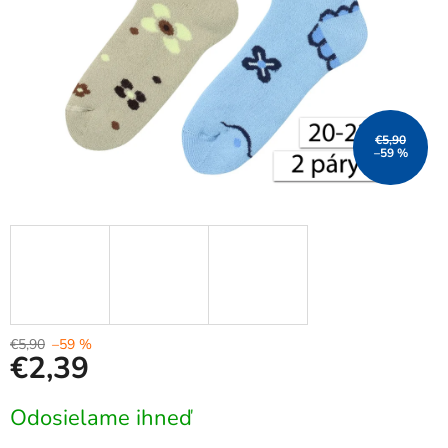
€5,90
–59 %
€5,90
–59 %
€2,39
Jednotková
Odosielame ihneď
cena: