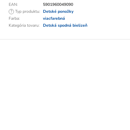
EAN
:
5901960049090
?
Typ produktu
:
Detské ponožky
Farba
:
viacfarebná
Kategória tovaru
:
Detská spodná bielizeň
Z
á
p
ä
t
i
e