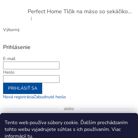
Perfect Home Tĺčik na mäso so sekáčikom, 56893
|
Hodnotenie produktu je 5 z 5 hviezdičiek.
Výborný.
Prihlásenie
E-mail
Heslo
PRIHLÁSIŤ SA
Nová registrácia
Zabudnuté heslo
alebo
Prihlásiť sa cez Google
Tento web používa súbory cookie. Ďalším prechádzaním
tohto webu vyjadrujete súhlas s ich používaním. Viac
informácií
tu
.