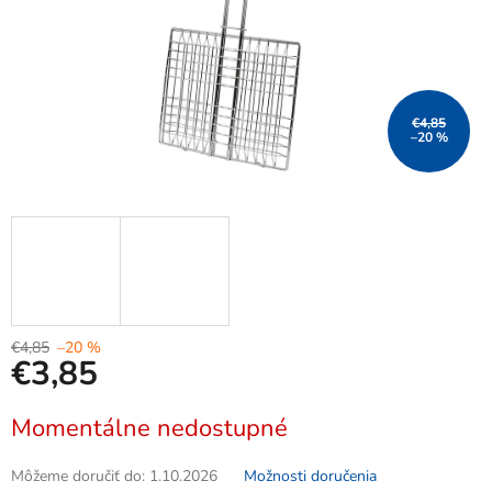
€4,85
–20 %
€4,85
–20 %
€3,85
Jednotková
Momentálne nedostupné
cena:
Môžeme doručiť do:
1.10.2026
Možnosti doručenia