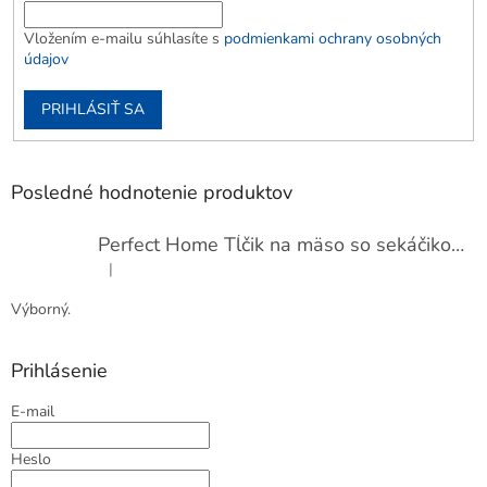
Vložením e-mailu súhlasíte s
podmienkami ochrany osobných
údajov
PRIHLÁSIŤ SA
Posledné hodnotenie produktov
Perfect Home Tĺčik na mäso so sekáčikom, 56893
|
Hodnotenie produktu je 5 z 5 hviezdičiek.
Výborný.
Prihlásenie
E-mail
Heslo