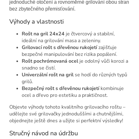
jednoduché otočení a rovnoměrné grilování obou stran
bez zbytečného přemisťování.
Výhody a vlastnosti
Rošt na gril 24x24
je čtvercový a stabilní,
ideální na grilování masa a zeleniny.
Grilovací rošt s dřevěnou rukojetí
zajišťuje
bezpečné manipulování bez rizika popálení.
Rošt pochrómovaná ocel
je odolný vůči korozi a
snadno se čistí.
Univerzální rošt na gril
se hodí do různých typů
grilů.
Bezpečný rošt s dřevěnou rukojetí
kombinuje
ocel a dřevo pro estetiku a praktičnost.
Objevte výhody tohoto kvalitního grilovacího roštu –
udělejte své grilovačky jednoduššími a chutnějšími,
objednejte ještě dnes a užijte si perfektní výsledky!
Stručný návod na údržbu