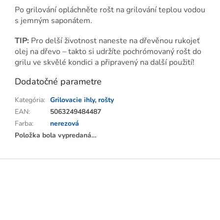
Po grilování opláchněte rošt na grilování teplou vodou
s jemným saponátem.
TIP:
Pro delší životnost naneste na dřevěnou rukojeť
olej na dřevo – takto si udržíte pochrómovaný rošt do
grilu ve skvělé kondici a připravený na další použití!
Dodatočné parametre
Kategória
:
Grilovacie ihly, rošty
EAN
:
5063249484487
Farba
:
nerezová
Položka bola vypredaná…
Z
á
p
ä
t
i