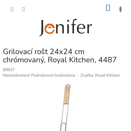
Prejsť
NÁKU
na
obsah
KOŠÍK
Grilovací rošt 24x24 cm
chrómovaný, Royal Kitchen, 4487
89937
Priemerné
Neohodnotené
Podrobnosti hodnotenia
Značka:
Royal Kitchen
hodnotenie
produktu
je
0,0
z
5
hviezdičiek.