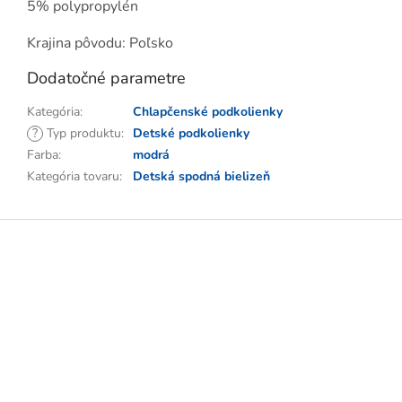
5% polypropylén
Krajina pôvodu: Poľsko
Dodatočné parametre
Kategória
:
Chlapčenské podkolienky
?
Typ produktu
:
Detské podkolienky
Farba
:
modrá
Kategória tovaru
:
Detská spodná bielizeň
Z
á
p
ä
t
i
e