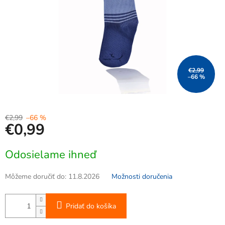
€2,99
–66 %
€2,99
–66 %
€0,99
Jednotková
Odosielame ihneď
cena:
Môžeme doručiť do:
11.8.2026
Možnosti doručenia
Pridať do košíka