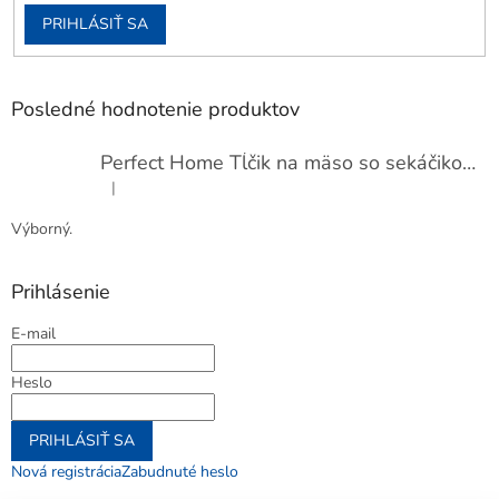
PRIHLÁSIŤ SA
Posledné hodnotenie produktov
Perfect Home Tĺčik na mäso so sekáčikom, 56893
|
Hodnotenie produktu je 5 z 5 hviezdičiek.
Výborný.
Prihlásenie
E-mail
Heslo
PRIHLÁSIŤ SA
Nová registrácia
Zabudnuté heslo