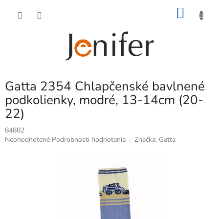
Prejsť
NÁKU
na
obsah
KOŠÍK
Gatta 2354 Chlapčenské bavlnené
podkolienky, modré, 13-14cm (20-
22)
84882
Priemerné
Neohodnotené
Podrobnosti hodnotenia
Značka:
Gatta
hodnotenie
produktu
je
0,0
z
5
hviezdičiek.