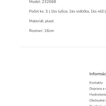
Model: 232668
Počet ks: 3 ( 1ks lyžica, 1ks vidlička, 1ks nôž )
Materiál: plast
Rozmer: 16cm
Z
á
p
ä
t
Informác
i
e
Kontakty
Doprava a 
Hodnoteni
Obchodné 