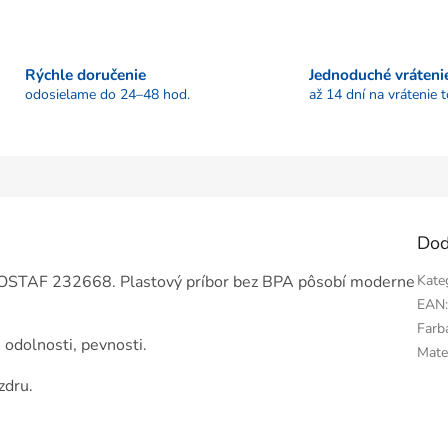
Rýchle doručenie
Jednoduché vráteni
odosielame do 24–48 hod.
až 14 dní na vrátenie 
Dod
STROSTAF 232668. Plastový príbor bez BPA pôsobí moderne
Kate
EAN
Farb
 odolnosti, pevnosti.
Mate
zdru.