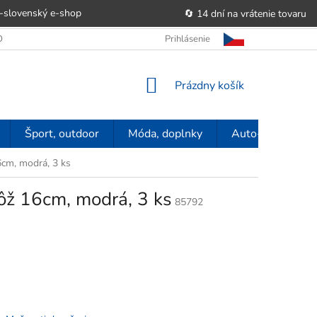
-slovenský e‑shop
🔄 14 dní na vrátenie tovaru
 OBCHODU
OBCHODNÉ PODMIENKY
Prihlásenie
POUČENIE O PRÁVE SP
NÁKUPNÝ
Prázdny košík
KOŠÍK
Šport, outdoor
Móda, doplnky
Auto-moto
6cm, modrá, 3 ks
ôž 16cm, modrá, 3 ks
85792