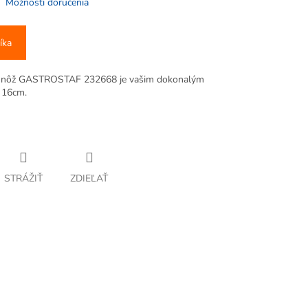
Možnosti doručenia
íka
ička, nôž GASTROSTAF 232668 je vašim dokonalým
u 16cm.
STRÁŽIŤ
ZDIEĽAŤ