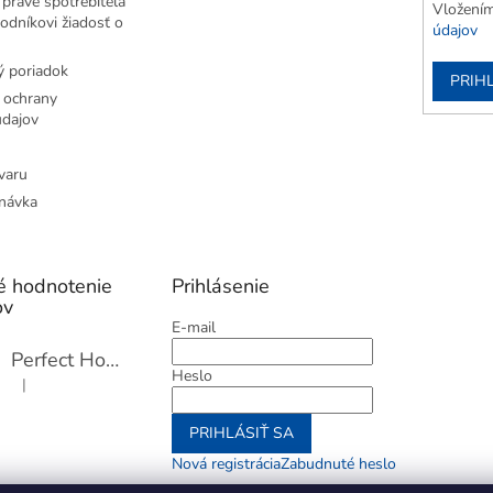
práve spotrebiteľa
Vložením
odníkovi žiadosť o
údajov
 poriadok
PRIH
 ochrany
dajov
varu
návka
é hodnotenie
Prihlásenie
ov
E-mail
Perfect Home Tĺčik na mäso so sekáčikom, 56893
Heslo
|
Hodnotenie produktu je 5 z 5 hviezdičiek.
PRIHLÁSIŤ SA
Nová registrácia
Zabudnuté heslo