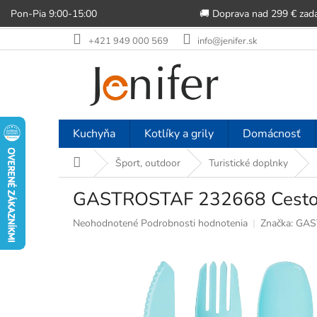
Pon-Pia 9:00-15:00
🚚 Doprava nad 299 € zad
Prejsť
+421 949 000 569
info@jenifer.sk
na
obsah
Kuchyňa
Kotlíky a grily
Domácnosť
Domov
Šport, outdoor
Turistické doplnky
GASTROSTAF 232668 Cestovný 
Priemerné
Neohodnotené
Podrobnosti hodnotenia
Značka:
GAS
hodnotenie
produktu
je
0,0
z
5
hviezdičiek.