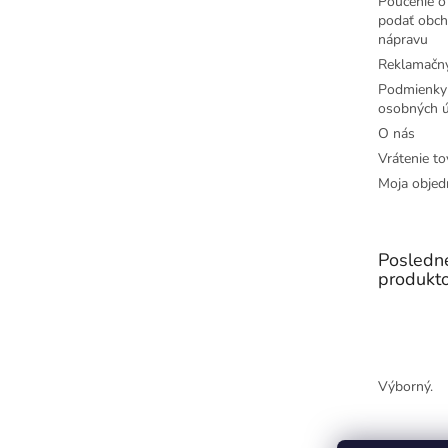
Poučenie o 
podať obch
nápravu
Reklamačný
Podmienky
osobných ú
O nás
Vrátenie to
Moja objed
Posledn
produkt
Výborný.