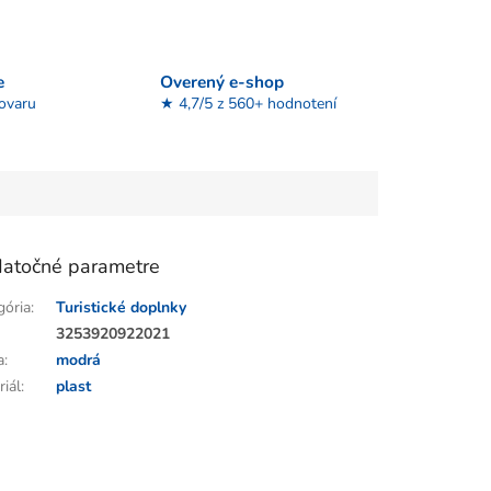
e
Overený e-shop
tovaru
★ 4,7/5 z 560+ hodnotení
atočné parametre
gória
:
Turistické doplnky
:
3253920922021
a
:
modrá
riál
:
plast