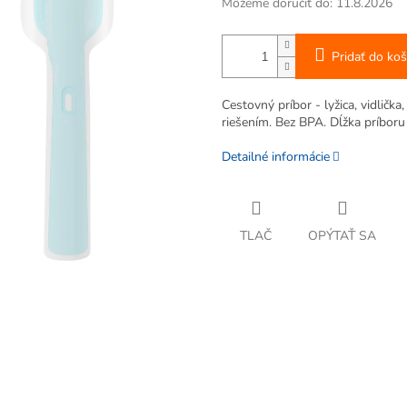
Môžeme doručiť do:
11.8.2026
Pridať do koš
Cestovný príbor - lyžica, vidl
riešením. Bez BPA. Dĺžka príbor
Detailné informácie
TLAČ
OPÝTAŤ SA