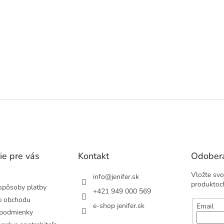
ie pre vás
Kontakt
Odobera
Vložte svo
info
@
jenifer.sk
produktoc
spôsoby platby
+421 949 000 569
e obchodu
e-shop jenifer.sk
Email
podmienky