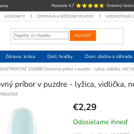
Recenzie 4.7
Overený česko
armo
KONTAKTY
DOPRAVA A SPÔSOBY PLATBY
HODNOTENIE
HĽADAŤ
Zdravie, krása
Deti, hračky
Dom, dieľna a záhrada
GASTROSTAF 232668 Cestovný príbor v puzdre - lyžica, vidlička, nôž 1
príbor v puzdre - lyžica, vidlička, n
TROSTAF
€2,29
Jednotková
Odosielame ihneď
cena: