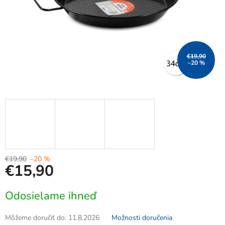
€19,90
–20 %
€19,90
–20 %
€15,90
Jednotková
Odosielame ihneď
cena:
Môžeme doručiť do:
11.8.2026
Možnosti doručenia