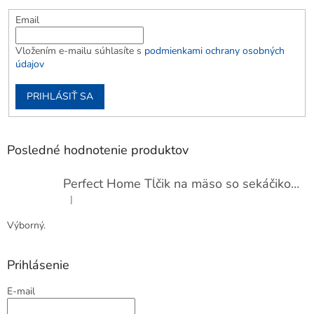
Email
Vložením e-mailu súhlasíte s
podmienkami ochrany osobných
údajov
PRIHLÁSIŤ SA
Posledné hodnotenie produktov
Perfect Home Tĺčik na mäso so sekáčikom, 56893
|
Hodnotenie produktu je 5 z 5 hviezdičiek.
Výborný.
Prihlásenie
E-mail