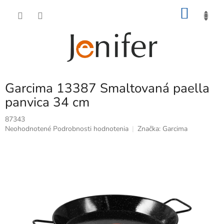
Prejsť
NÁKU
na
obsah
KOŠÍK
Garcima 13387 Smaltovaná paella
panvica 34 cm
87343
Priemerné
Neohodnotené
Podrobnosti hodnotenia
Značka:
Garcima
hodnotenie
produktu
je
0,0
z
5
hviezdičiek.