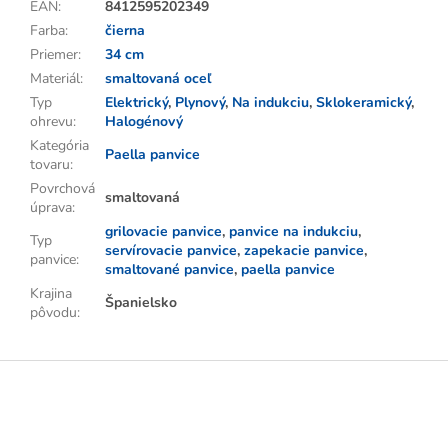
EAN
:
8412595202349
Farba
:
čierna
Priemer
:
34 cm
Materiál
:
smaltovaná oceľ
Typ
Elektrický
,
Plynový
,
Na indukciu
,
Sklokeramický
,
ohrevu
:
Halogénový
Kategória
Paella panvice
tovaru
:
Povrchová
smaltovaná
úprava
:
grilovacie panvice
,
panvice na indukciu
,
Typ
servírovacie panvice
,
zapekacie panvice
,
panvice
:
smaltované panvice
,
paella panvice
Krajina
Španielsko
pôvodu
:
Z
á
p
ä