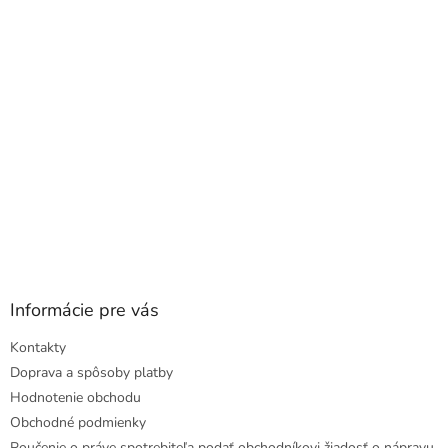
t
i
e
Informácie pre vás
Kontakty
Doprava a spôsoby platby
Hodnotenie obchodu
Obchodné podmienky
Poučenie o práve spotrebiteľa podať obchodníkovi žiadosť o nápravu