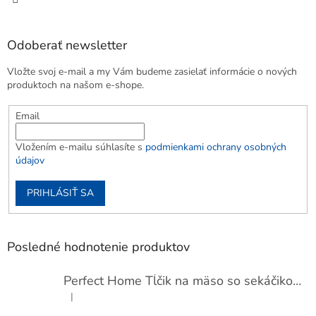
Odoberať newsletter
Vložte svoj e-mail a my Vám budeme zasielať informácie o nových
produktoch na našom e-shope.
Email
Vložením e-mailu súhlasíte s
podmienkami ochrany osobných
údajov
PRIHLÁSIŤ SA
Posledné hodnotenie produktov
Perfect Home Tĺčik na mäso so sekáčikom, 56893
|
Hodnotenie produktu je 5 z 5 hviezdičiek.