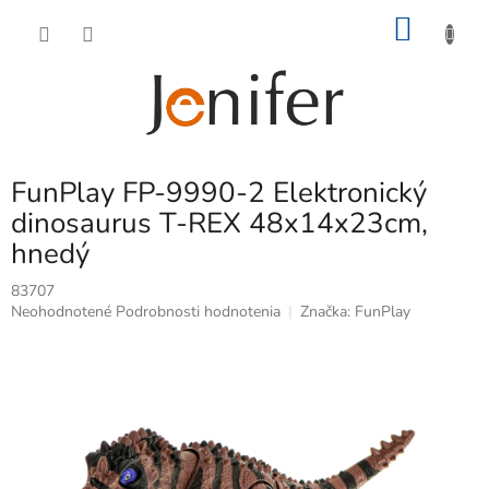
Prejsť
NÁKU
na
obsah
KOŠÍK
FunPlay FP-9990-2 Elektronický
dinosaurus T-REX 48x14x23cm,
hnedý
83707
Priemerné
Neohodnotené
Podrobnosti hodnotenia
Značka:
FunPlay
hodnotenie
produktu
je
0,0
z
5
hviezdičiek.