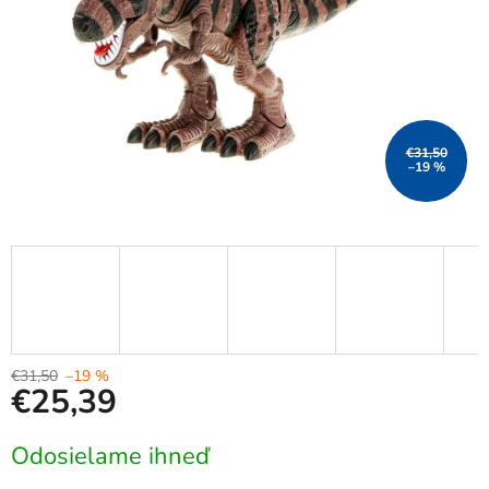
€31,50
–19 %
€31,50
–19 %
€25,39
Jednotková
Odosielame ihneď
cena: