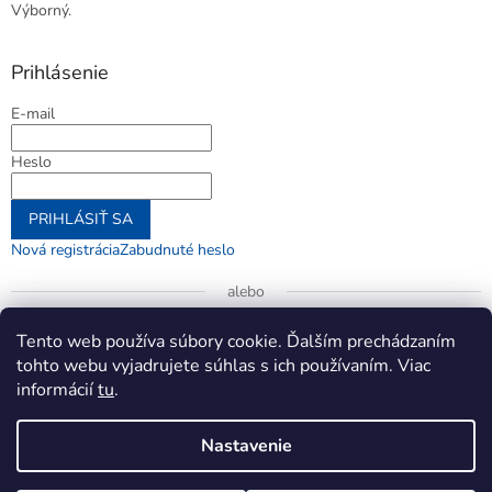
Výborný.
Prihlásenie
E-mail
Heslo
PRIHLÁSIŤ SA
Nová registrácia
Zabudnuté heslo
alebo
Prihlásiť sa cez Google
Tento web používa súbory cookie. Ďalším prechádzaním
tohto webu vyjadrujete súhlas s ich používaním. Viac
informácií
tu
.
Vytvoril Shoptet
Nastavenie