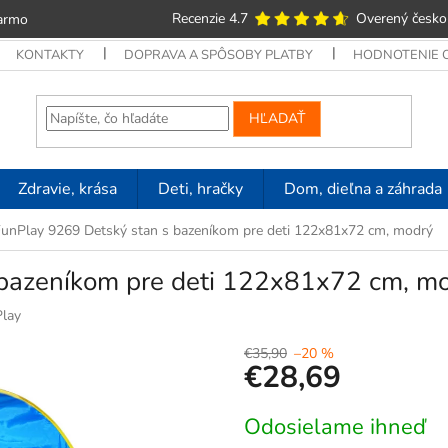
Recenzie 4.7
Overený česko
armo
KONTAKTY
DOPRAVA A SPÔSOBY PLATBY
HODNOTENIE
HĽADAŤ
Zdravie, krása
Deti, hračky
Dom, dieľna a záhrada
unPlay 9269 Detský stan s bazeníkom pre deti 122x81x72 cm, modrý
 bazeníkom pre deti 122x81x72 cm, m
lay
€35,90
–20 %
€28,69
Jednotková
Odosielame ihneď
cena: