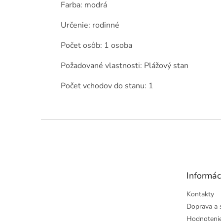
Farba: modrá
Určenie: rodinné
Počet osôb: 1 osoba
Požadované vlastnosti: Plážový stan
Počet vchodov do stanu: 1
Z
á
p
ä
t
Informác
i
e
Kontakty
Doprava a 
Hodnoteni