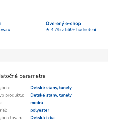
e
Overený e-shop
tovaru
★ 4,7/5 z 560+ hodnotení
atočné parametre
gória
:
Detské stany, tunely
yp produktu
:
Detské stany, tunely
a
:
modrá
riál
:
polyester
gória tovaru
:
Detská izba