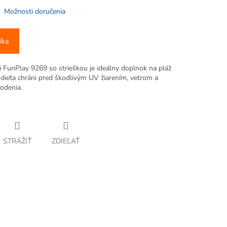
Možnosti doručenia
íka
i FunPlay 9269 so strieškou je ideálny doplnok na pláž
dieťa chráni pred škodlivým UV žiarením, vetrom a
odenia.
STRÁŽIŤ
ZDIEĽAŤ