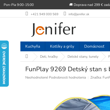
Pon-Pia 9:00-15:00
🚚 Doprava nad 299 € zad
Prejsť
+421 949 000 569
info@jenifer.sk
na
obsah
Kuchyňa
Kotlíky a grily
Domácnosť
Domov
Deti, hračky
Detské stany, tunely
F
FunPlay 9269 Detský stan s
Priemerné
Neohodnotené
Podrobnosti hodnotenia
Značka:
FunP
hodnotenie
produktu
je
0,0
z
5
hviezdičiek.