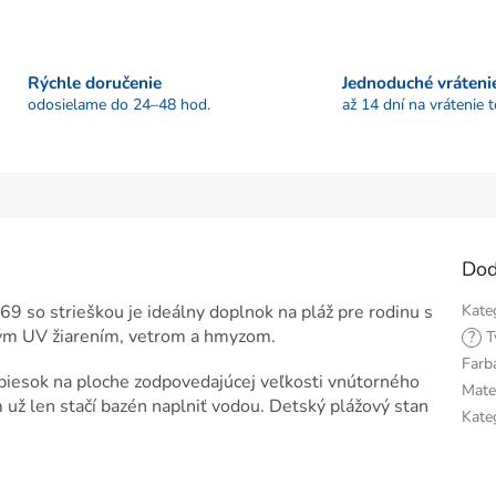
Rýchle doručenie
Jednoduché vráteni
odosielame do 24–48 hod.
až 14 dní na vrátenie 
Dod
9 so strieškou je ideálny doplnok na pláž pre rodinu s
Kate
vým UV žiarením, vetrom a hmyzom.
?
T
Farb
 piesok na ploche zodpovedajúcej veľkosti vnútorného
Mate
 už len stačí bazén naplniť vodou. Detský plážový stan
Kate
.