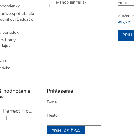
e-shop jenifer.sk
Email
podmienky
práve spotrebiteľa
Vložením
odníkovi žiadosť o
údajov
 poriadok
PRIH
 ochrany
dajov
varu
návka
é hodnotenie
Prihlásenie
ov
E-mail
Perfect Home Tĺčik na mäso so sekáčikom, 56893
Heslo
|
Hodnotenie produktu je 5 z 5 hviezdičiek.
PRIHLÁSIŤ SA