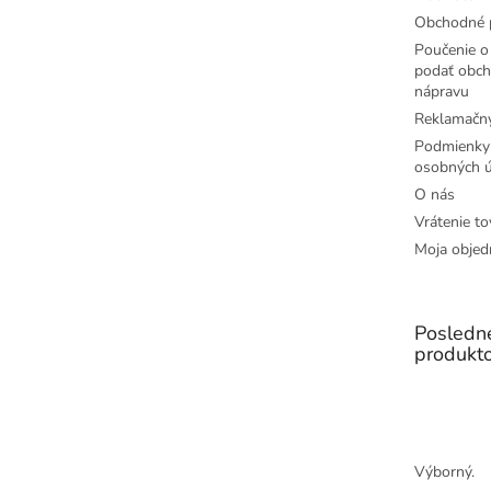
Obchodné 
Poučenie o 
podať obch
nápravu
Reklamačný
Podmienky
osobných ú
O nás
Vrátenie to
Moja objed
Posledn
produkt
Výborný.