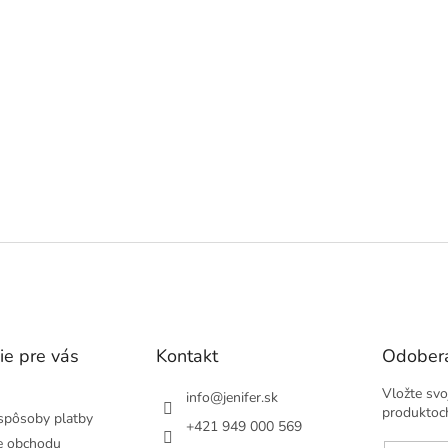
ie pre vás
Kontakt
Odobera
Vložte svo
info
@
jenifer.sk
produktoc
spôsoby platby
+421 949 000 569
e obchodu