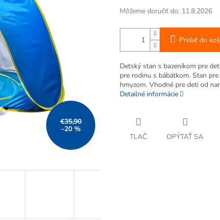
Môžeme doručiť do:
11.8.2026
Pridať do koš
Detský stan s bazeníkom pre det
pre rodinu s bábätkom. Stan pre 
hmyzom. Vhodné pre deti od nar
Detailné informácie
€35,90
–20 %
TLAČ
OPÝTAŤ SA