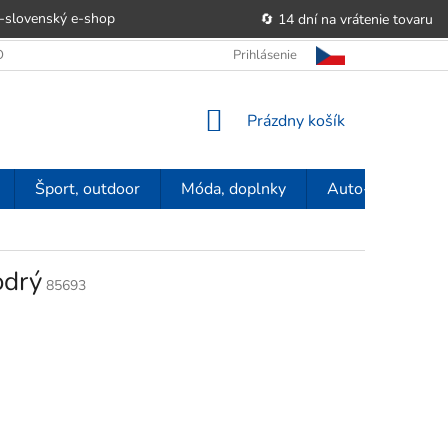
-slovenský e‑shop
🔄 14 dní na vrátenie tovaru
 OBCHODU
OBCHODNÉ PODMIENKY
Prihlásenie
POUČENIE O PRÁVE SP
NÁKUPNÝ
Prázdny košík
KOŠÍK
Šport, outdoor
Móda, doplnky
Auto-moto
odrý
85693