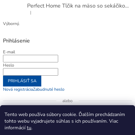
Perfect Home Tĺčik na mäso so sekáčikom, 56893
|
Hodnotenie produktu je 5 z 5 hviezdičiek.
Výborný.
Prihlásenie
E-mail
Heslo
PRIHLÁSIŤ SA
Nová registrácia
Zabudnuté heslo
alebo
Prihlásiť sa cez Google
Tento web používa súbory cookie. Ďalším prechádzaním
tohto webu vyjadrujete súhlas s ich používaním. Viac
informácií
tu
.