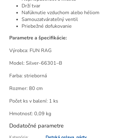
Drží tvar
Nafúknutie vzduchom alebo héliom
Samouzatvárateľný ventil
Priebežné dofukovanie
Parametre a špecifikácie:
Výrobca: FUN RAG
Model: Silver-66301–B
Farba: strieborná
Rozmer: 80 cm
Počet ks v balení: 1 ks
Hmotnosť: 0,09 kg
Dodatočné parametre
Kategória
:
Detská oslava, párty