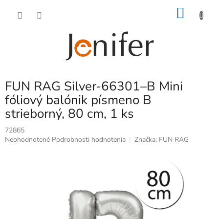
Prejsť
NÁKU
na
obsah
KOŠÍK
FUN RAG Silver-66301–B Mini
fóliový balónik písmeno B
strieborný, 80 cm, 1 ks
72865
Priemerné
Neohodnotené
Podrobnosti hodnotenia
Značka:
FUN RAG
hodnotenie
produktu
je
0,0
z
5
hviezdičiek.