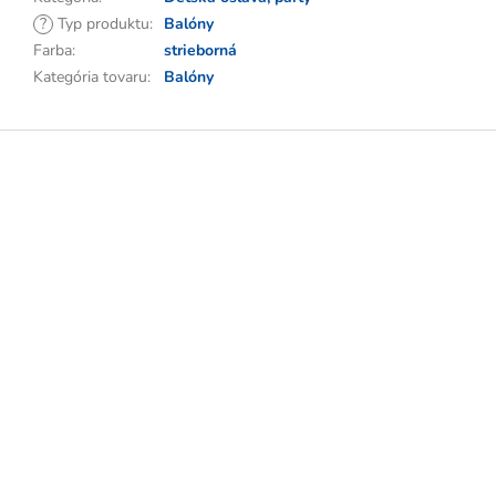
?
Typ produktu
:
Balóny
Farba
:
strieborná
Kategória tovaru
:
Balóny
Z
á
p
ä
t
i
e