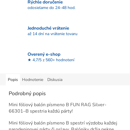
Rýchle doručenie
odosielame do 24–48 hod.
Jednoduché vrátenie
až 14 dní na vrátenie tovaru
Overený e-shop
★ 4,7/5 z 560+ hodnotení
Popis
Hodnotenie
Diskusia
Podrobný popis
Mini fóliový balón písmeno B FUN RAG Silver-
66301–B spestria každú párty!
Mini fóliový balón písmeno B spestrí výzdobu každej
narodeninovej párty či oslavy. Balóniky držia pekne