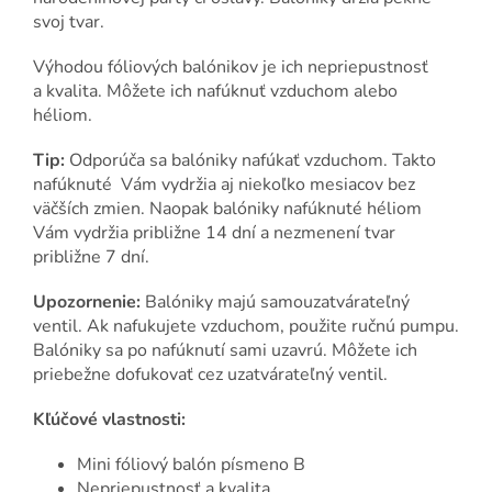
svoj tvar.
Výhodou fóliových balónikov je ich nepriepustnosť
a kvalita. Môžete ich nafúknuť vzduchom alebo
héliom.
Tip:
Odporúča sa balóniky nafúkať vzduchom. Takto
nafúknuté Vám vydržia aj niekoľko mesiacov bez
väčších zmien. Naopak balóniky nafúknuté héliom
Vám vydržia približne 14 dní a nezmenení tvar
približne 7 dní.
Upozornenie:
Balóniky majú samouzatvárateľný
ventil. Ak nafukujete vzduchom, použite ručnú pumpu.
Balóniky sa po nafúknutí sami uzavrú. Môžete ich
priebežne dofukovať cez uzatvárateľný ventil.
Kľúčové vlastnosti:
Mini fóliový balón písmeno B
Nepriepustnosť a kvalita