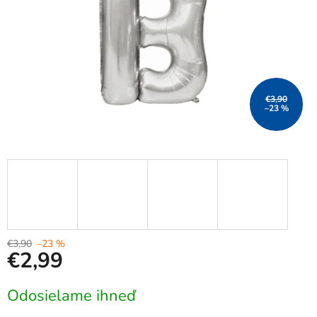
€3,90
–23 %
€3,90
–23 %
€2,99
Jednotková
Odosielame ihneď
cena: