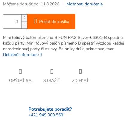
Môžeme doručiť do:
11.8.2026
Možnosti doručenia
Pridať do košíka
Mini fóliový balón písmeno B FUN RAG Silver-66301–B spestria
každú párty! Mini fóliový balón písmeno B spestrí výzdobu každej
narodeninovej párty či oslavy. Balóniky držia pekne svoj tvar.
Detailné informácie
OPÝTAŤ SA
STRÁŽIŤ
ZDIEĽAŤ
Potrebujete poradiť?
+421 949 000 569