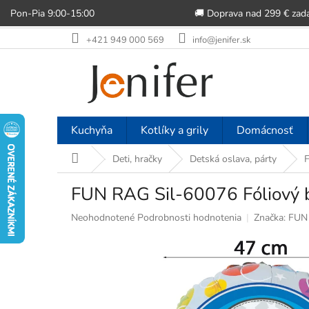
Pon-Pia 9:00-15:00
🚚 Doprava nad 299 € zad
Prejsť
+421 949 000 569
info@jenifer.sk
na
obsah
Kuchyňa
Kotlíky a grily
Domácnosť
Domov
Deti, hračky
Detská oslava, párty
F
FUN RAG Sil-60076 Fóliový ba
Priemerné
Neohodnotené
Podrobnosti hodnotenia
Značka:
FUN
hodnotenie
produktu
je
0,0
z
5
hviezdičiek.