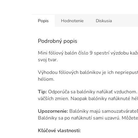
Popis
Hodnotenie
Diskusia
Podrobný popis
Mini fóliový balón číslo 9 spestrí výzdobu kaž
svoj tvar.
Výhodou fóliových balónikov je ich nepriepus
héliom.
Tip:
Odporúča sa balóniky nafúkať vzduchom. 
väčších zmien. Naopak balóniky nafúknuté hé
Upozornenie:
Balóniky majú samouzatvárateľ
Balóniky sa po nafúknutí sami uzavrú. Môžete 
Kľúčové vlastnosti: