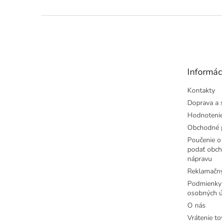
Z
á
p
ä
t
Informác
i
e
Kontakty
Doprava a 
Hodnoteni
Obchodné 
Poučenie o 
podať obch
nápravu
Reklamačný
Podmienky
osobných ú
O nás
Vrátenie to