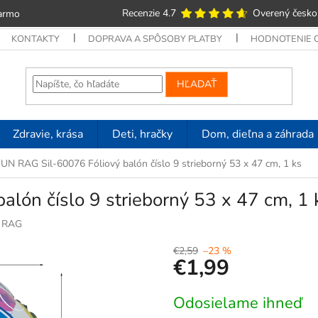
Recenzie 4.7
Overený česko
armo
KONTAKTY
DOPRAVA A SPÔSOBY PLATBY
HODNOTENIE
HĽADAŤ
Zdravie, krása
Deti, hračky
Dom, dieľna a záhrada
UN RAG Sil-60076 Fóliový balón číslo 9 strieborný 53 x 47 cm, 1 ks
lón číslo 9 strieborný 53 x 47 cm, 1 
 RAG
€2,59
–23 %
€1,99
Jednotková
Odosielame ihneď
cena: