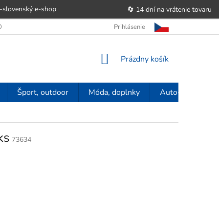
-slovenský e‑shop
🔄 14 dní na vrátenie tovaru
 OBCHODU
OBCHODNÉ PODMIENKY
Prihlásenie
POUČENIE O PRÁVE SP
NÁKUPNÝ
Prázdny košík
KOŠÍK
Šport, outdoor
Móda, doplnky
Auto-moto
ks
73634