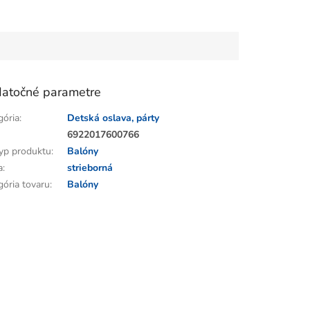
atočné parametre
gória
:
Detská oslava, párty
:
6922017600766
yp produktu
:
Balóny
a
:
strieborná
gória tovaru
:
Balóny