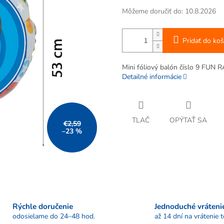
Môžeme doručiť do:
10.8.2026
Pridať do koš
Mini fóliový balón číslo 9 FUN 
Detailné informácie
TLAČ
OPÝTAŤ SA
€2,59
–23 %
Rýchle doručenie
Jednoduché vráteni
odosielame do 24–48 hod.
až 14 dní na vrátenie 