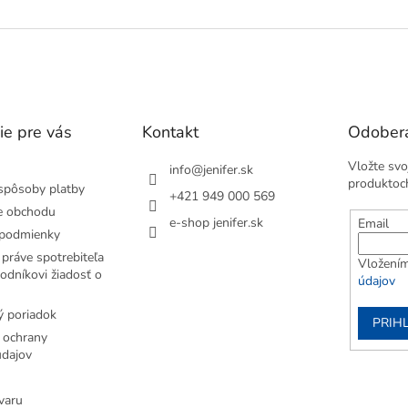
ie pre vás
Kontakt
Odobera
Vložte svo
info
@
jenifer.sk
produktoc
spôsoby platby
+421 949 000 569
e obchodu
e-shop jenifer.sk
Email
podmienky
práve spotrebiteľa
Vložením
odníkovi žiadosť o
údajov
 poriadok
PRIH
 ochrany
dajov
varu