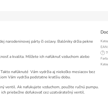
Dod
dej narodeninovej párty či oslavy. Balóniky držia pekne
Kate
EAN
?
T
tnosť a kvalita. Môžete ich nafúknuť vzduchom alebo
Farb
Kate
Takto nafúknuté Vám vydržia aj niekoľko mesiacov bez
liom Vám vydržia podstatne kratšiu dobu.
ný ventil. Ak nafukujete vzduchom, použite ručnú pumpu.
ich priebežne dofukovať cez uzatvárateľný ventil.