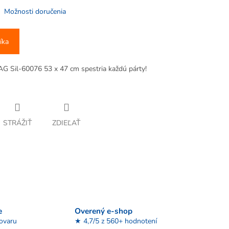
Možnosti doručenia
íka
RAG Sil-60076 53 x 47 cm spestria každú párty!
STRÁŽIŤ
ZDIEĽAŤ
e
Overený e-shop
tovaru
★ 4,7/5 z 560+ hodnotení