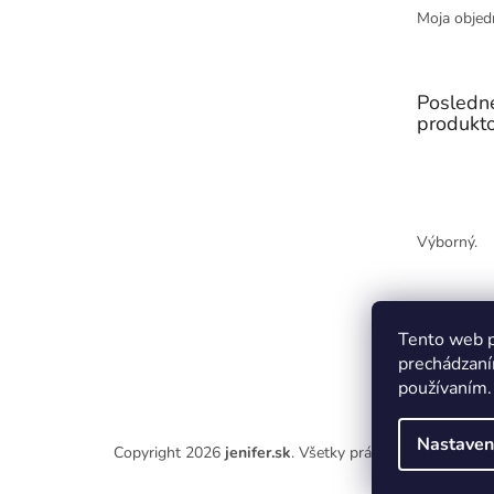
Moja objed
Posledn
produkt
Výborný.
Tento web p
prechádzaní
používaním.
Nastaven
Copyright 2026
jenifer.sk
. Všetky práva vyhradené.
Upr