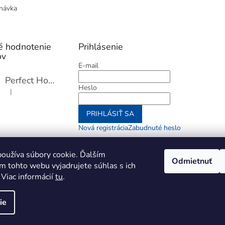
návka
é hodnotenie
Prihlásenie
ov
E-mail
Perfect Home Tĺčik na mäso so sekáčikom, 56893
Heslo
|
Hodnotenie produktu je 5 z 5 hviezdičiek.
PRIHLÁSIŤ SA
Nová registrácia
Zabudnuté heslo
alebo
oužíva súbory cookie. Ďalším
Odmietnuť
m tohto webu vyjadrujete súhlas s ich
Prihlásiť sa cez Go
 Viac informácií
tu
.
ie
aviť nastavenie cookies