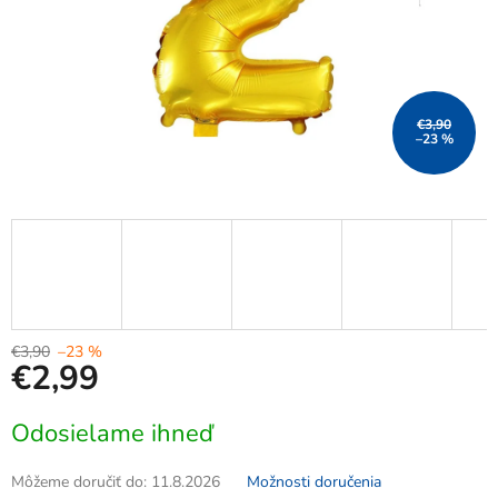
€3,90
–23 %
€3,90
–23 %
€2,99
Jednotková
Odosielame ihneď
cena:
Môžeme doručiť do:
11.8.2026
Možnosti doručenia