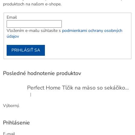
produktoch na našom e-shope.
Email
Vložením e-mailu súhlasíte s
podmienkami ochrany osobných
údajov
PRIHLÁSIŤ SA
Posledné hodnotenie produktov
Perfect Home Tĺčik na mäso so sekáčikom, 56893
|
Hodnotenie produktu je 5 z 5 hviezdičiek.
Výborný.
Prihlásenie
E-mail