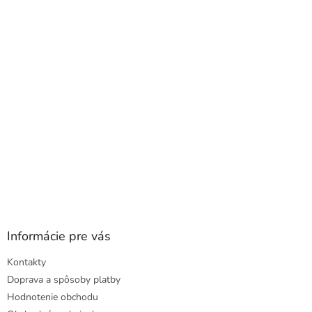
ä
t
i
e
Informácie pre vás
Kontakty
Doprava a spôsoby platby
Hodnotenie obchodu