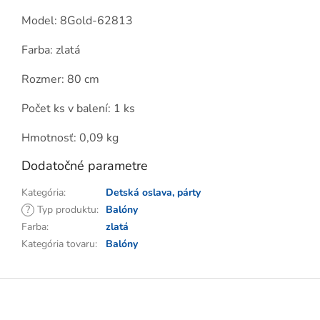
Model: 8Gold-62813
Farba: zlatá
Rozmer: 80 cm
Počet ks v balení: 1 ks
Hmotnosť: 0,09 kg
Dodatočné parametre
Kategória
:
Detská oslava, párty
?
Typ produktu
:
Balóny
Farba
:
zlatá
Kategória tovaru
:
Balóny
Z
á
p