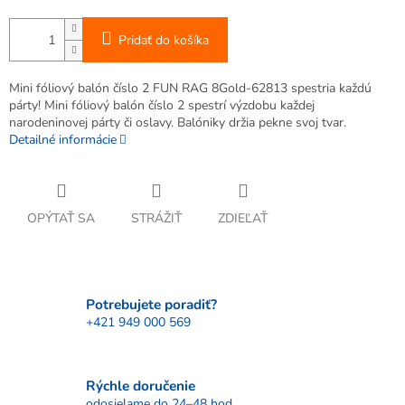
Pridať do košíka
Mini fóliový balón číslo 2 FUN RAG 8Gold-62813 spestria každú
párty! Mini fóliový balón číslo 2 spestrí výzdobu každej
narodeninovej párty či oslavy. Balóniky držia pekne svoj tvar.
Detailné informácie
OPÝTAŤ SA
STRÁŽIŤ
ZDIEĽAŤ
Potrebujete poradiť?
+421 949 000 569
Rýchle doručenie
odosielame do 24–48 hod.