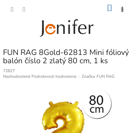
Prejsť
NÁKU
na
obsah
KOŠÍK
FUN RAG 8Gold-62813 Mini fóliový
balón číslo 2 zlatý 80 cm, 1 ks
72827
Priemerné
Neohodnotené
Podrobnosti hodnotenia
Značka:
FUN RAG
hodnotenie
produktu
je
0,0
z
5
hviezdičiek.