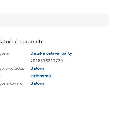
atočné parametre
gória
:
Detská oslava, párty
:
2016316211779
yp produktu
:
Balóny
a
:
strieborná
gória tovaru
:
Balóny