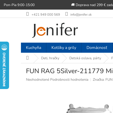
Pon-Pia 9:00-15:00
🚚 Doprava nad 299 € zad
Prejsť
+421 949 000 569
info@jenifer.sk
na
obsah
Kuchyňa
Kotlíky a grily
Domácnosť
Domov
Deti, hračky
Detská oslava, párty
F
FUN RAG 5Silver-211779 Mini 
Priemerné
Neohodnotené
Podrobnosti hodnotenia
Značka:
FUN
hodnotenie
produktu
je
0,0
z
5
hviezdičiek.