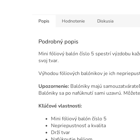
Popis
Hodnotenie
Diskusia
Podrobný popis
Mini fóliový balón číslo 5 spestrí výzdobu kaž
svoj tvar.
Výhodou fóliových balónikov je ich nepriepust
Upozornenie:
Balóniky majú samouzatvárateľ
Balóniky sa po nafúknutí sami uzavrú. Môžete 
Kľúčové vlastnosti:
Mini fóliový balón číslo 5
Nepriepustnosť a kvalita
Drží tvar
Nafúknutie héliom