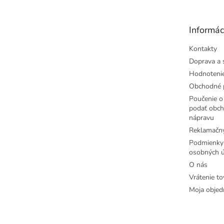
ä
t
Informác
i
e
Kontakty
Doprava a 
Hodnoteni
Obchodné 
Poučenie o 
podať obch
nápravu
Reklamačný
Podmienky
osobných ú
O nás
Vrátenie to
Moja objed