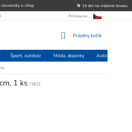
-slovenský e‑shop
🔄 14 dní na vrátenie tovaru
 OBCHODU
OBCHODNÉ PODMIENKY
Prihlásenie
POUČENIE O PRÁVE SP
NÁKUPNÝ
Prázdny košík
KOŠÍK
Šport, outdoor
Móda, doplnky
Auto-moto
 ks
cm, 1 ks
73621