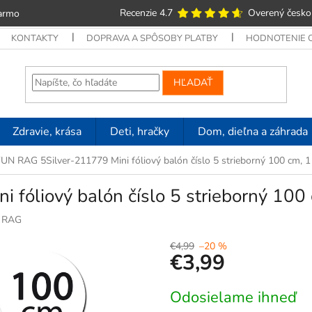
Recenzie 4.7
Overený česko
armo
KONTAKTY
DOPRAVA A SPÔSOBY PLATBY
HODNOTENIE
HĽADAŤ
Zdravie, krása
Deti, hračky
Dom, dieľna a záhrada
UN RAG 5Silver-211779 Mini fóliový balón číslo 5 strieborný 100 cm, 1
fóliový balón číslo 5 strieborný 100 
 RAG
€4,99
–20 %
€3,99
Jednotková
Odosielame ihneď
cena: