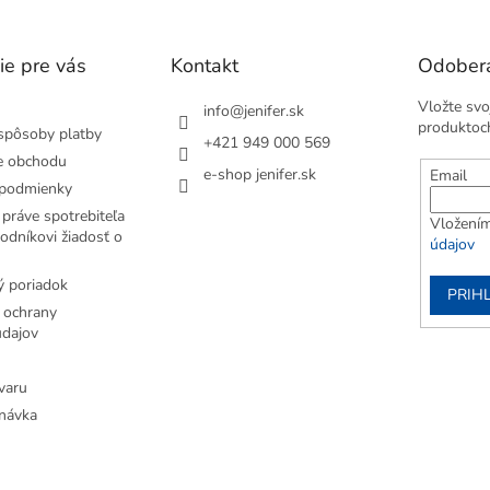
ie pre vás
Kontakt
Odobera
Vložte svo
info
@
jenifer.sk
produktoc
spôsoby platby
+421 949 000 569
e obchodu
e-shop jenifer.sk
Email
podmienky
práve spotrebiteľa
Vložením
odníkovi žiadosť o
údajov
 poriadok
PRIH
 ochrany
dajov
varu
návka