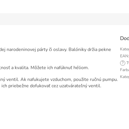
Dod
dej narodeninovej párty či oslavy. Balóniky držia pekne
Kate
EAN
?
T
nosť a kvalita. Môžete ich nafúknuť héliom.
Farb
Kate
ný ventil. Ak nafukujete vzduchom, použite ručnú pumpu.
ich priebežne dofukovať cez uzatvárateľný ventil.