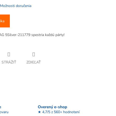
Možnosti doručenia
íka
RAG 5Silver-211779 spestria každú párty!
STRÁŽIŤ
ZDIEĽAŤ
e
Overený e-shop
tovaru
★ 4,7/5 z 560+ hodnotení