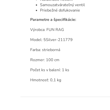
Samouzatvárateľný ventil
Priebežné dofukovanie
Parametre a špecifikácie:
Výrobca: FUN RAG
Model: 5Silver-211779
Farba: strieborná
Rozmer: 100 cm
Počet ks v balení: 1 ks
Hmotnosť: 0,1 kg
Z
á
p