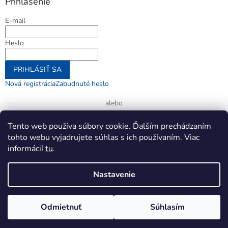
Prihlásenie
E-mail
Heslo
PRIHLÁSIŤ SA
Nová registrácia
Zabudnuté heslo
alebo
Prihlásiť sa cez Google
Tento web používa súbory cookie. Ďalším prechádzaním
tohto webu vyjadrujete súhlas s ich používaním. Viac
informácií
tu
.
Vytvoril Shoptet
Nastavenie
Copyright 2026
jenifer.sk
. Všetky práva vyhradené.
Upraviť
Odmietnuť
Súhlasím
nastavenie cookies