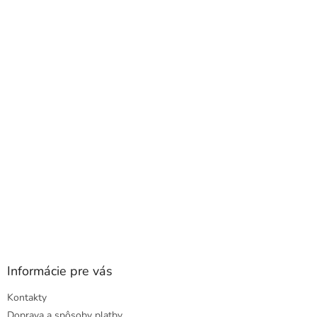
á
p
ä
t
i
e
Informácie pre vás
Kontakty
Doprava a spôsoby platby