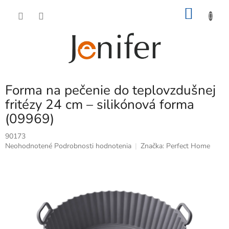
Prejsť
NÁKU
na
obsah
KOŠÍK
Forma na pečenie do teplovzdušnej
fritézy 24 cm – silikónová forma
(09969)
90173
Priemerné
Neohodnotené
Podrobnosti hodnotenia
Značka:
Perfect Home
hodnotenie
produktu
je
0,0
z
5
hviezdičiek.