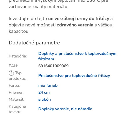
predmetom a vysokým teplotám nad 230°C pre
zachovanie kvality materiálu.
Investujte do tejto
univerzálnej formy do fritézy
a
objavte nové možnosti
zdravého varenia
s väčšou
kapacitou!
Dodatočné parametre
Doplnky a príslušenstvo k teplovzdušným
Kategória
:
fritézam
EAN
:
6916401009969
?
Typ
Príslušenstvo pre teplovzdušné fritézy
produktu
:
Farba
:
mix farieb
Priemer
:
24 cm
Materiál
:
silikón
Kategória
Doplnky varenie, nie náradie
tovaru
:
Z