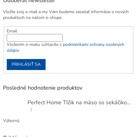
Odoberať newsletter
Vložte svoj e-mail a my Vám budeme zasielať informácie o nových
produktoch na našom e-shope.
Email
Vložením e-mailu súhlasíte s
podmienkami ochrany osobných
údajov
PRIHLÁSIŤ SA
Posledné hodnotenie produktov
Perfect Home Tĺčik na mäso so sekáčikom, 56893
|
Hodnotenie produktu je 5 z 5 hviezdičiek.
Výborný.