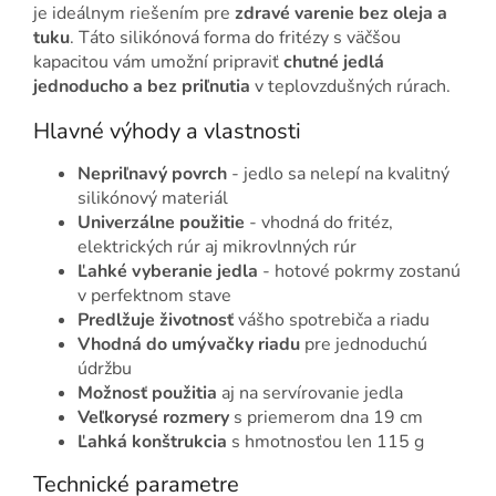
je ideálnym riešením pre
zdravé varenie bez oleja a
tuku
. Táto silikónová forma do fritézy s väčšou
kapacitou vám umožní pripraviť
chutné jedlá
jednoducho a bez priľnutia
v teplovzdušných rúrach.
Hlavné výhody a vlastnosti
Nepriľnavý povrch
- jedlo sa nelepí na kvalitný
silikónový materiál
Univerzálne použitie
- vhodná do fritéz,
elektrických rúr aj mikrovlnných rúr
Ľahké vyberanie jedla
- hotové pokrmy zostanú
v perfektnom stave
Predlžuje životnosť
vášho spotrebiča a riadu
Vhodná do umývačky riadu
pre jednoduchú
údržbu
Možnosť použitia
aj na servírovanie jedla
Veľkorysé rozmery
s priemerom dna 19 cm
Ľahká konštrukcia
s hmotnosťou len 115 g
Technické parametre