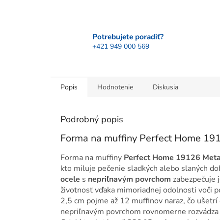
Potrebujete poradiť?
+421 949 000 569
Popis
Hodnotenie
Diskusia
Podrobný popis
Forma na muffiny Perfect Home 19
Forma na muffiny
Perfect Home 19126 Meta
kto miluje pečenie sladkých alebo slaných do
ocele
s
nepriľnavým povrchom
zabezpečuje j
životnosť vďaka mimoriadnej odolnosti voči p
2,5 cm pojme až 12 muffinov naraz, čo ušetrí 
nepriľnavým povrchom rovnomerne rozvádza t