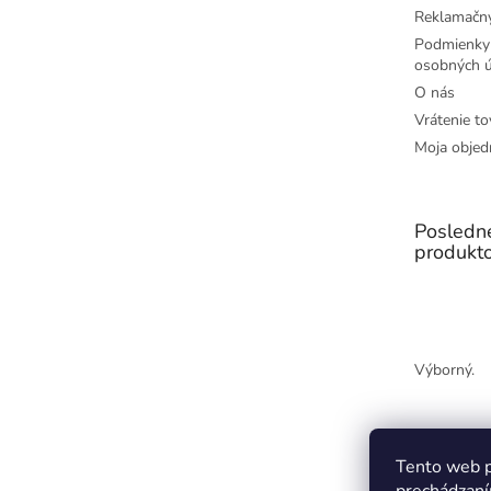
Reklamačný
Podmienky
osobných ú
O nás
Vrátenie to
Moja objed
Posledn
produkt
Výborný.
Tento web p