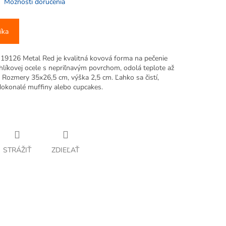
Možnosti doručenia
íka
19126 Metal Red je kvalitná kovová forma na pečenie
hlíkovej ocele s nepriľnavým povrchom, odolá teplote až
 Rozmery 35x26,5 cm, výška 2,5 cm. Ľahko sa čistí,
okonalé muffiny alebo cupcakes.
STRÁŽIŤ
ZDIEĽAŤ