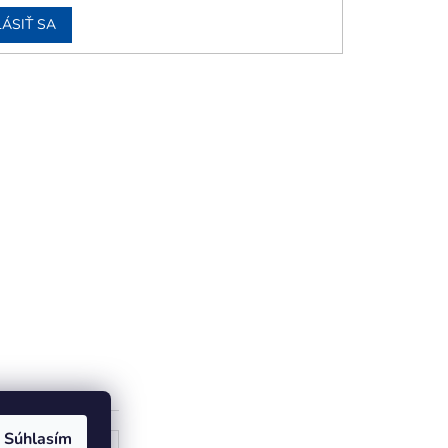
LÁSIŤ SA
Súhlasím