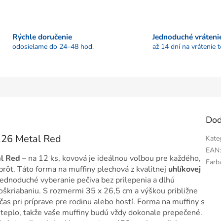
Rýchle doručenie
Jednoduché vráteni
odosielame do 24–48 hod.
až 14 dní na vrátenie 
Dod
126 Metal Red
Kate
EAN
l Red
– na 12 ks, kovová je ideálnou voľbou pre každého,
Farb
brôt. Táto forma na muffiny plechová z kvalitnej
uhlíkovej
ednoduché vyberanie pečiva bez prilepenia a dlhú
oškriabaniu. S rozmermi 35 x 26,5 cm a výškou približne
čas pri príprave pre rodinu alebo hostí. Forma na muffiny s
eplo, takže vaše muffiny budú vždy dokonale prepečené.