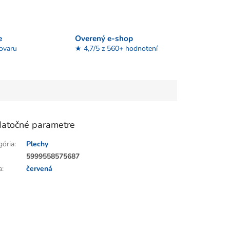
e
Overený e-shop
tovaru
★ 4,7/5 z 560+ hodnotení
atočné parametre
gória
:
Plechy
:
5999558575687
a
:
červená