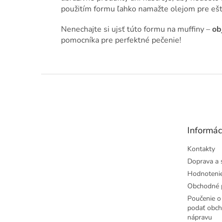
použitím formu ľahko namažte olejom pre ešt
Nenechajte si ujsť túto formu na muffiny –
ob
pomocníka pre perfektné pečenie!
Z
á
p
ä
t
Informác
i
e
Kontakty
Doprava a 
Hodnoteni
Obchodné 
Poučenie o 
podať obch
nápravu