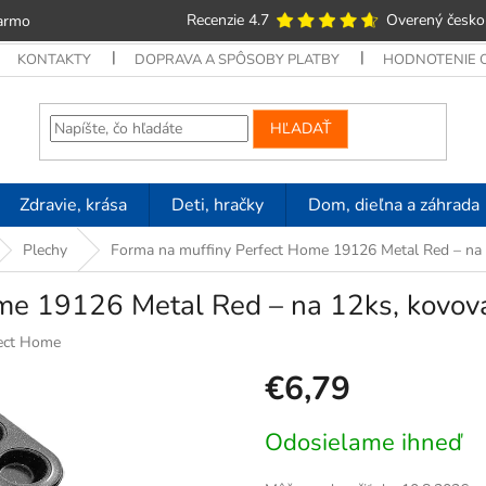
Recenzie 4.7
Overený česko
armo
KONTAKTY
DOPRAVA A SPÔSOBY PLATBY
HODNOTENIE
HĽADAŤ
Zdravie, krása
Deti, hračky
Dom, dieľna a záhrada
Plechy
Forma na muffiny Perfect Home 19126 Metal Red – na 
me 19126 Metal Red – na 12ks, kovov
ect Home
€6,79
Jednotková
Odosielame ihneď
cena: