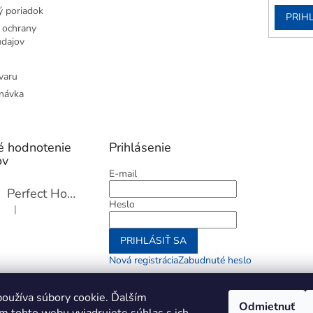
 poriadok
PRIH
 ochrany
dajov
varu
návka
é hodnotenie
Prihlásenie
ov
E-mail
Perfect Home Tĺčik na mäso so sekáčikom, 56893
Heslo
|
Hodnotenie produktu je 5 z 5 hviezdičiek.
PRIHLÁSIŤ SA
Nová registrácia
Zabudnuté heslo
alebo
oužíva súbory cookie. Ďalším
Odmietnuť