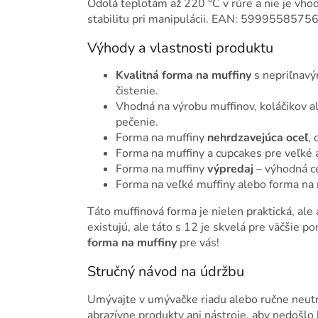
Odolá teplotám až 220 °C v rúre a nie je vh
stabilitu pri manipulácii. EAN: 5999558575
Výhody a vlastnosti produktu
Kvalitná forma na muffiny
s nepriľnavý
čistenie.
Vhodná na výrobu muffinov, koláčikov 
pečenie.
Forma na muffiny
nehrdzavejúca oceľ
,
Forma na muffiny a cupcakes pre veľké a
Forma na muffiny
výpredaj
– výhodná c
Forma na veľké muffiny alebo forma na 
Táto muffinová forma je nielen praktická, ale
existujú, ale táto s 12 je skvelá pre väčšie po
forma na muffiny
pre vás!
Stručný návod na údržbu
Umývajte v umývačke riadu alebo ručne neut
abrazívne produkty ani nástroje, aby nedošlo