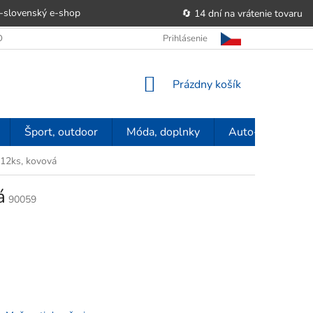
-slovenský e‑shop
🔄 14 dní na vrátenie tovaru
 OBCHODU
OBCHODNÉ PODMIENKY
Prihlásenie
POUČENIE O PRÁVE SP
NÁKUPNÝ
Prázdny košík
KOŠÍK
Šport, outdoor
Móda, doplnky
Auto-moto
12ks, kovová
á
90059