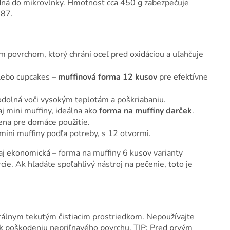
odná do mikrovlnky. Hmotnosť cca 450 g zabezpečuje
687.
m povrchom, ktorý chráni oceľ pred oxidáciou a uľahčuje
alebo cupcakes –
muffinová forma 12 kusov
pre efektívne
 odolná voči vysokým teplotám a poškriabaniu.
j mini muffiny, ideálna ako
forma na muffiny darček
.
ena pre domáce použitie.
mini muffiny podľa potreby, s 12 otvormi.
 aj ekonomická – forma na muffiny 6 kusov varianty
rcie. Ak hľadáte spoľahlivý nástroj na pečenie, toto je
rálnym tekutým čistiacim prostriedkom. Nepoužívajte
 k poškodeniu nepriľnavého povrchu. TIP: Pred prvým