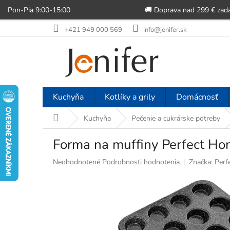
Pon-Pia 9:00-15:00
🚚 Doprava nad 299 € zad
Prejsť
+421 949 000 569
info@jenifer.sk
na
obsah
Kuchyňa
Kotlíky a grily
Domácnosť
Domov
Kuchyňa
Pečenie a cukrárske potreby
Forma na muffiny Perfect Ho
Priemerné
Neohodnotené
Podrobnosti hodnotenia
Značka:
Perf
hodnotenie
produktu
je
0,0
z
5
hviezdičiek.