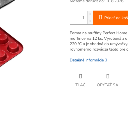
Môžeme doručiť do:
10.8.2026
Pridať do koš
Forma na muffiny Perfect Home 
muffinov na 12 ks. Vyrobená z u
220 °C a je vhodná do umývačky.
rovnomerno rozvádza teplo pre d
Detailné informácie
TLAČ
OPÝTAŤ SA