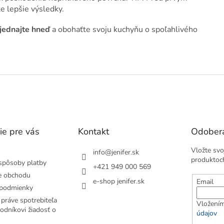
e lepšie výsledky.
jednajte hneď
a obohaťte svoju kuchyňu o spoľahlivého
ie pre vás
Kontakt
Odobera
Vložte svo
info
@
jenifer.sk
produktoc
spôsoby platby
+421 949 000 569
e obchodu
e-shop jenifer.sk
Email
podmienky
práve spotrebiteľa
Vložením
odníkovi žiadosť o
údajov