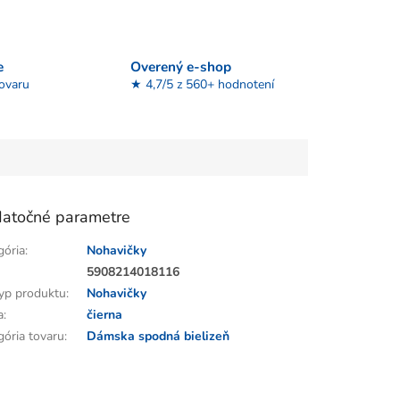
e
Overený e-shop
tovaru
★ 4,7/5 z 560+ hodnotení
atočné parametre
gória
:
Nohavičky
:
5908214018116
yp produktu
:
Nohavičky
a
:
čierna
gória tovaru
:
Dámska spodná bielizeň