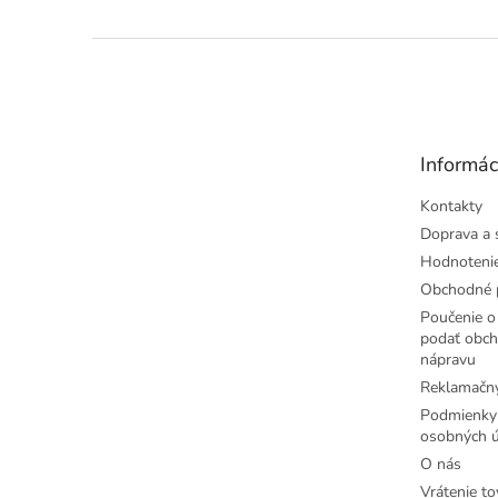
Z
á
p
ä
t
Informác
i
e
Kontakty
Doprava a 
Hodnoteni
Obchodné 
Poučenie o 
podať obch
nápravu
Reklamačný
Podmienky
osobných ú
O nás
Vrátenie to