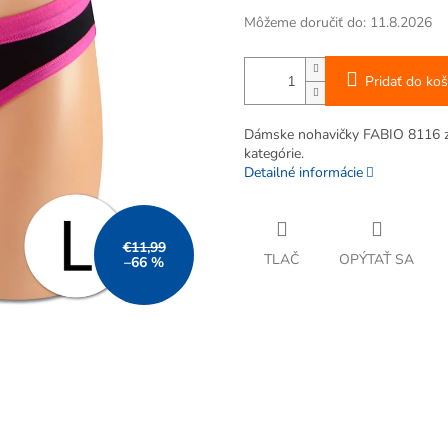
Môžeme doručiť do:
11.8.2026
Pridať do koš
Dámske nohavičky FABIO 8116 z 
kategórie.
Detailné informácie
€11,99
TLAČ
OPÝTAŤ SA
–66 %