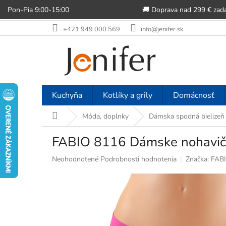
Pon-Pia 9:00-15:00
🚚 Doprava nad 299 € zad
Prejsť
+421 949 000 569
info@jenifer.sk
na
obsah
Kuchyňa
Kotlíky a grily
Domácnosť
Domov
Móda, doplnky
Dámska spodná bielizeň
FABIO 8116 Dámske nohavičky
Priemerné
Neohodnotené
Podrobnosti hodnotenia
Značka:
FAB
hodnotenie
produktu
je
0,0
z
5
hviezdičiek.