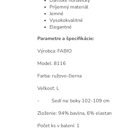
Dámske nohavičky
Príjemný materiál
Jemné
Vysokokvalitné
Elegantné
Parametre a špecifikácie:
Výrobca: FABIO
Model: 8116
Farba: ružovo-čierna
Veľkosť: L
- Sedí na: boky 102-109 cm
Zloženie: 94% bavlna, 6% elastan
Počet ks v balení: 1