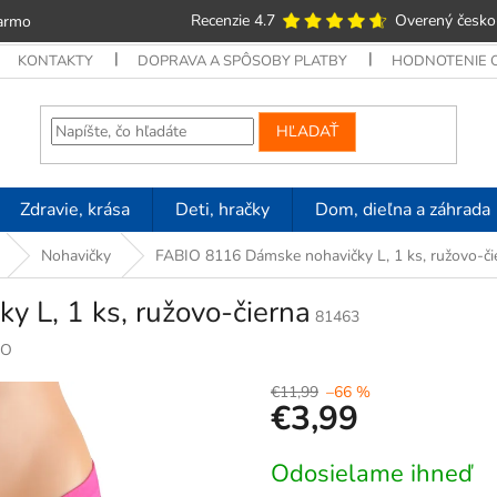
Recenzie 4.7
Overený česko
armo
KONTAKTY
DOPRAVA A SPÔSOBY PLATBY
HODNOTENIE
HĽADAŤ
Zdravie, krása
Deti, hračky
Dom, dieľna a záhrada
Nohavičky
FABIO 8116 Dámske nohavičky L, 1 ks, ružovo-či
 L, 1 ks, ružovo-čierna
81463
IO
€11,99
–66 %
€3,99
Jednotková
Odosielame ihneď
cena: