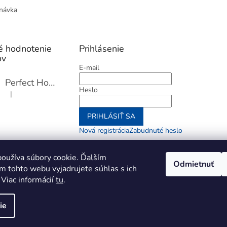
návka
é hodnotenie
Prihlásenie
ov
E-mail
Perfect Home Tĺčik na mäso so sekáčikom, 56893
Heslo
|
Hodnotenie produktu je 5 z 5 hviezdičiek.
PRIHLÁSIŤ SA
Nová registrácia
Zabudnuté heslo
alebo
oužíva súbory cookie. Ďalším
Odmietnuť
m tohto webu vyjadrujete súhlas s ich
Prihlásiť sa cez Go
 Viac informácií
tu
.
ie
aviť nastavenie cookies