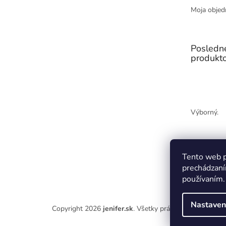
Moja objed
Posledn
produkt
Výborný.
Tento web p
prechádzaní
používaním.
Nastaven
Copyright 2026
jenifer.sk
. Všetky práva vyhradené.
Upr