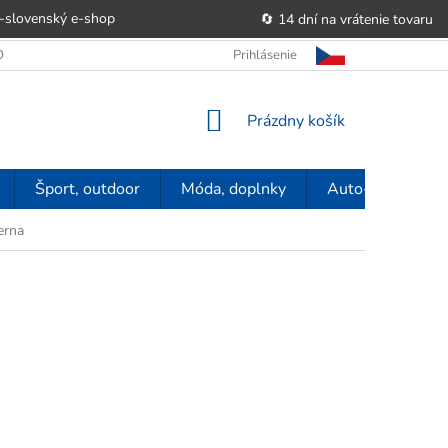
-slovenský e‑shop
🔄 14 dní na vrátenie tovaru
 OBCHODU
OBCHODNÉ PODMIENKY
Prihlásenie
POUČENIE O PRÁVE SP
NÁKUPNÝ
Prázdny košík
KOŠÍK
Šport, outdoor
Móda, doplnky
Auto-moto
erna