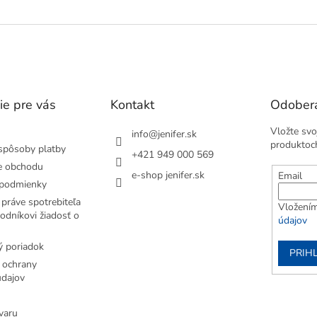
ie pre vás
Kontakt
Odobera
Vložte svo
info
@
jenifer.sk
produktoc
spôsoby platby
+421 949 000 569
e obchodu
e-shop jenifer.sk
Email
podmienky
práve spotrebiteľa
Vložením
odníkovi žiadosť o
údajov
 poriadok
PRIH
 ochrany
dajov
varu