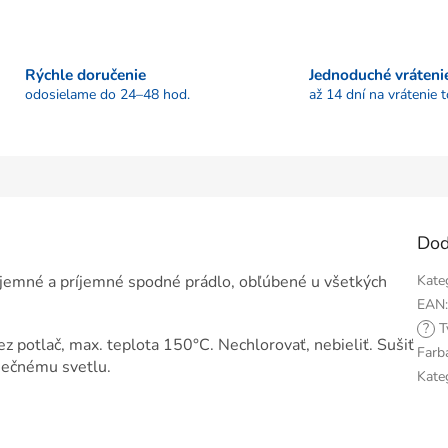
Rýchle doručenie
Jednoduché vráteni
odosielame do 24–48 hod.
až 14 dní na vrátenie 
Dod
jemné a príjemné spodné prádlo, obľúbené u všetkých
Kate
EAN
?
T
z potlač, max. teplota 150°C. Nechlorovať, nebieliť. Sušiť
Farb
nečnému svetlu.
Kate