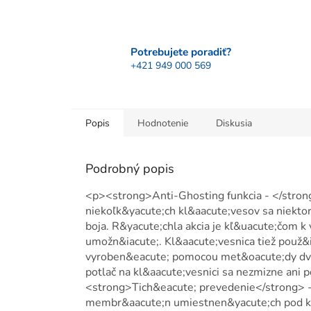
Potrebujete poradiť?
+421 949 000 569
Popis
Hodnotenie
Diskusia
Podrobný popis
<p><strong>Anti-Ghosting funkcia - </strong
niekoľk&yacute;ch kl&aacute;vesov sa niektor
boja. R&yacute;chla akcia je kľ&uacute;čom 
umožn&iacute;. Kl&aacute;vesnica tiež použ&i
vyroben&eacute; pomocou met&oacute;dy dvoj
potlač na kl&aacute;vesnici sa nezmizne ani 
<strong>Tich&eacute; prevedenie</strong> - 
membr&aacute;n umiestnen&yacute;ch pod kl&