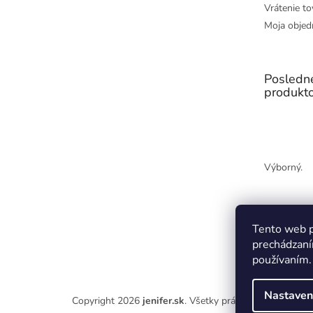
Vrátenie to
Moja objed
Posledn
produkt
Výborný.
Tento web p
prechádzaní
používaním.
Nastaven
Copyright 2026
jenifer.sk
. Všetky práva vyhradené.
Upr