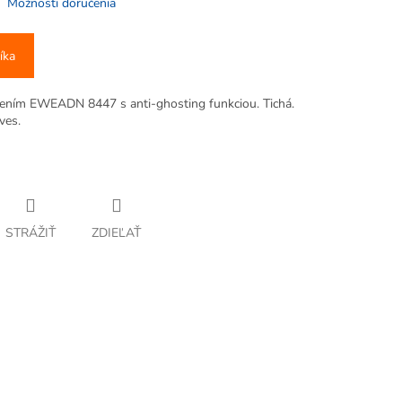
Možnosti doručenia
íka
tením EWEADN 8447 s anti-ghosting funkciou. Tichá.
ves.
STRÁŽIŤ
ZDIEĽAŤ