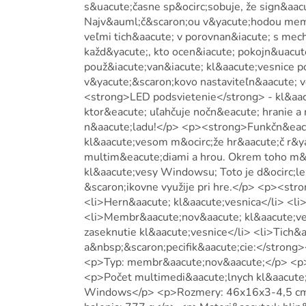
s&uacute;časne sp&ocirc;sobuje, že sign&aacut
Najv&auml;č&scaron;ou v&yacute;hodou membr
veľmi tich&aacute; v porovnan&iacute; s mec
každ&yacute;, kto ocen&iacute; pokojn&uacut
použ&iacute;van&iacute; kl&aacute;vesnice p
v&yacute;&scaron;kovo nastaviteľn&aacute; 
<strong>LED podsvietenie</strong> - kl&aac
ktor&eacute; uľahčuje nočn&eacute; hranie a
n&aacute;ladu!</p> <p><strong>Funkčn&eacu
kl&aacute;vesom m&ocirc;že hr&aacute;č r&y
multim&eacute;diami a hrou. Okrem toho m&
kl&aacute;vesy Windowsu; Toto je d&ocirc;lež
&scaron;ikovne využije pri hre.</p> <p><str
<li>Hern&aacute; kl&aacute;vesnica</li> <li
<li>Membr&aacute;nov&aacute; kl&aacute;ves
zaseknutie kl&aacute;vesnice</li> <li>Tich
a&nbsp;&scaron;pecifik&aacute;cie:</stro
<p>Typ: membr&aacute;nov&aacute;</p> <p>
<p>Počet multimedi&aacute;lnych kl&aacute;
Windows</p> <p>Rozmery: 46x16x3-4,5 cm