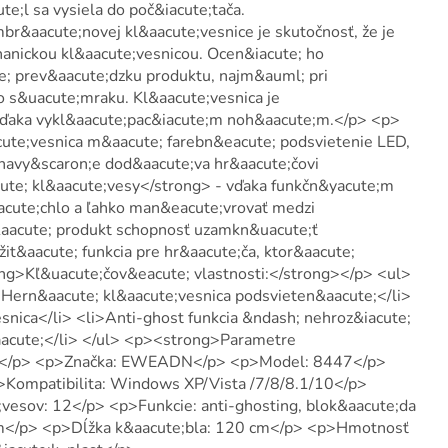
e;l sa vysiela do poč&iacute;tača.
&aacute;novej kl&aacute;vesnice je skutočnosť, že je
hanickou kl&aacute;vesnicou. Ocen&iacute; ho
e; prev&aacute;dzku produktu, najm&auml; pri
o s&uacute;mraku. Kl&aacute;vesnica je
vďaka vykl&aacute;pac&iacute;m noh&aacute;m.</p> <p>
ute;vesnica m&aacute; farebn&eacute; podsvietenie LED,
 navy&scaron;e dod&aacute;va hr&aacute;čovi
te; kl&aacute;vesy</strong> - vďaka funkčn&yacute;m
acute;chlo a ľahko man&eacute;vrovať medzi
aacute; produkt schopnosť uzamkn&uacute;ť
it&aacute; funkcia pre hr&aacute;ča, ktor&aacute;
ong>Kľ&uacute;čov&eacute; vlastnosti:</strong></p> <ul>
>Hern&aacute; kl&aacute;vesnica podsvieten&aacute;</li>
nica</li> <li>Anti-ghost funkcia &ndash; nehroz&iacute;
&aacute;</li> </ul> <p><strong>Parametre
ng></p> <p>Značka: EWEADN</p> <p>Model: 8447</p>
Kompatibilita: Windows XP/Vista /7/8/8.1/10</p>
vesov: 12</p> <p>Funkcie: anti-ghosting, blok&aacute;da
</p> <p>Dĺžka k&aacute;bla: 120 cm</p> <p>Hmotnosť