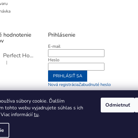
varu
návka
é hodnotenie
Prihlásenie
ov
E-mail
Perfect Home Tĺčik na mäso so sekáčikom, 56893
Heslo
|
Hodnotenie produktu je 5 z 5 hviezdičiek.
PRIHLÁSIŤ SA
Nová registrácia
Zabudnuté heslo
alebo
oužíva súbory cookie. Ďalším
Odmietnuť
m tohto webu vyjadrujete súhlas s ich
Prihlásiť sa cez Go
 Viac informácií
tu
.
ie
aviť nastavenie cookies