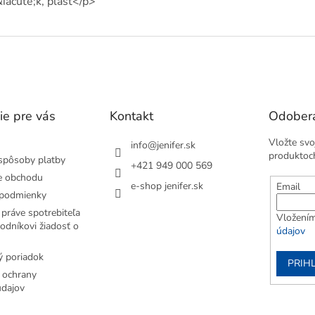
iacute;k, plast</p>
ie pre vás
Kontakt
Odobera
Vložte svo
info
@
jenifer.sk
produktoc
spôsoby platby
+421 949 000 569
e obchodu
e-shop jenifer.sk
Email
podmienky
práve spotrebiteľa
Vložením
odníkovi žiadosť o
údajov
 poriadok
PRIH
 ochrany
dajov