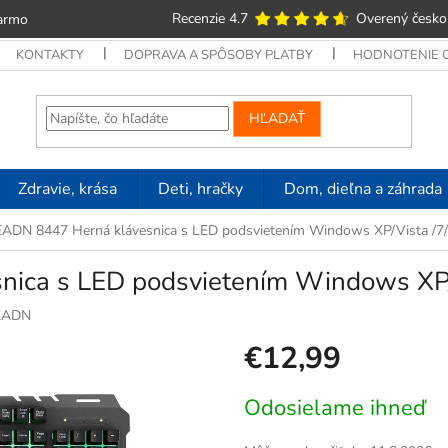
Recenzie 4.7
Overený česko
armo
KONTAKTY
DOPRAVA A SPÔSOBY PLATBY
HODNOTENIE
HĽADAŤ
Zdravie, krása
Deti, hračky
Dom, dieľna a záhrada
DN 8447 Herná klávesnica s LED podsvietením Windows XP/Vista /7/
ca s LED podsvietením Windows XP/V
EADN
€12,99
Jednotková
Odosielame ihneď
cena: