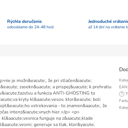
Rýchle doručenie
Jednoduché vráteni
odosielame do 24–48 hod.
až 14 dní na vrátenie 
Dod
>nie je možn&eacute;, že pri stlačen&iacute;
Kate
&eacute; zasekn&uacute; a prispej&uacute; k prehratiu
EAN
k v&iacute;ťazstvu a funkcia ANTI-GHOSTING to
?
T
acute;va kryty kl&aacute;vesov, ktor&eacute; boli
Farb
it&eacute;ho vstrekovania - to znamen&aacute;, že
Kate
počas intenz&iacute;vnych hier.</p> <p>
kl&aacute;vesnica funguje na z&aacute;klade
aacute;vesmi; generuje sa tlak, ktor&yacute;