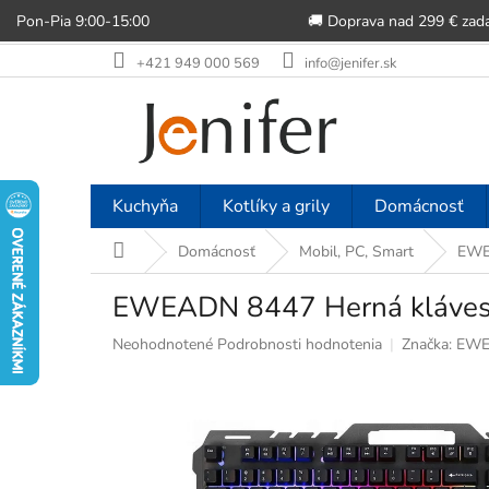
Pon-Pia 9:00-15:00
🚚 Doprava nad 299 € zad
Prejsť
+421 949 000 569
info@jenifer.sk
na
obsah
Kuchyňa
Kotlíky a grily
Domácnosť
Domov
Domácnosť
Mobil, PC, Smart
EWEA
EWEADN 8447 Herná klávesni
Priemerné
Neohodnotené
Podrobnosti hodnotenia
Značka:
EW
hodnotenie
produktu
je
0,0
z
5
hviezdičiek.