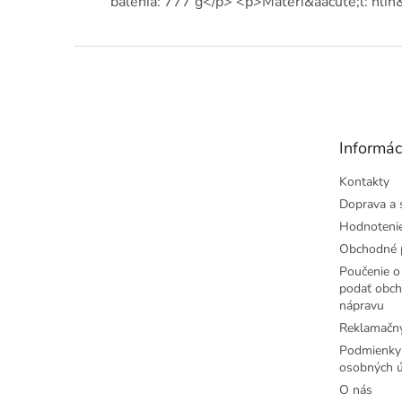
balenia: 777 g</p> <p>Materi&aacute;l: hlin&
Z
á
p
ä
t
Informác
i
e
Kontakty
Doprava a 
Hodnoteni
Obchodné 
Poučenie o 
podať obch
nápravu
Reklamačný
Podmienky
osobných ú
O nás