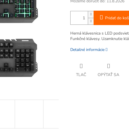
Môžeme doručiť do:
11.8.2026
Pridať do koš
Herná klávesnica s LED podsvie
Funkčné klávesy. Uzamknutie klá
Detailné informácie
TLAČ
OPÝTAŤ SA