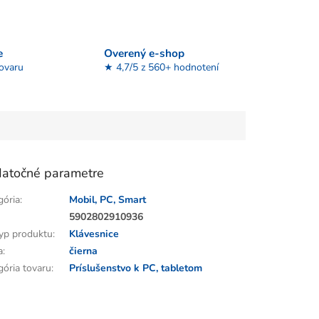
e
Overený e-shop
tovaru
★ 4,7/5 z 560+ hodnotení
atočné parametre
gória
:
Mobil, PC, Smart
:
5902802910936
yp produktu
:
Klávesnice
a
:
čierna
gória tovaru
:
Príslušenstvo k PC, tabletom