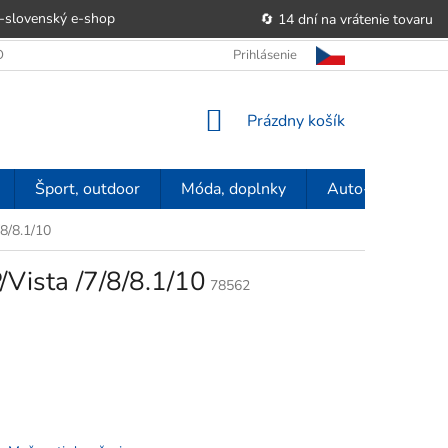
-slovenský e‑shop
🔄 14 dní na vrátenie tovaru
 OBCHODU
OBCHODNÉ PODMIENKY
Prihlásenie
POUČENIE O PRÁVE SP
NÁKUPNÝ
Prázdny košík
KOŠÍK
Šport, outdoor
Móda, doplnky
Auto-moto
8/8.1/10
ista /7/8/8.1/10
78562