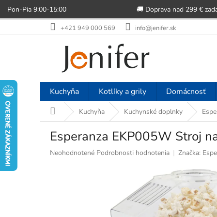
Pon-Pia 9:00-15:00
🚚 Doprava nad 299 € zad
Prejsť
+421 949 000 569
info@jenifer.sk
na
obsah
Kuchyňa
Kotlíky a grily
Domácnosť
Domov
Kuchyňa
Kuchynské doplnky
Espe
Esperanza EKP005W Stroj na
Priemerné
Neohodnotené
Podrobnosti hodnotenia
Značka:
Espe
hodnotenie
produktu
je
0,0
z
5
hviezdičiek.