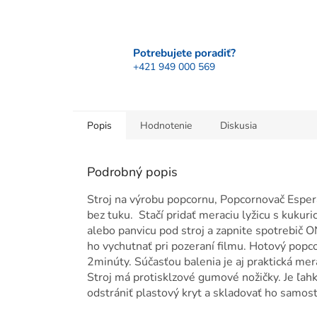
Potrebujete poradiť?
+421 949 000 569
Popis
Hodnotenie
Diskusia
Podrobný popis
Stroj na výrobu popcornu, Popcornovač Esp
bez tuku. Stačí pridať meraciu lyžicu s kukuri
alebo panvicu pod stroj a zapnite spotrebič
ho vychutnať pri pozeraní filmu. Hotový popcor
2minúty. Súčasťou balenia je aj praktická me
Stroj má protisklzové gumové nožičky. Je ľah
odstrániť plastový kryt a skladovať ho samost