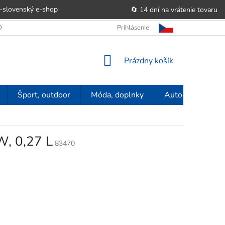
-slovenský e‑shop
🔄 14 dní na vrátenie tovaru
 OBCHODU
OBCHODNÉ PODMIENKY
Prihlásenie
POUČENIE O PRÁVE SP
NÁKUPNÝ
Prázdny košík
KOŠÍK
Šport, outdoor
Móda, doplnky
Auto-moto
W, 0,27 L
83470