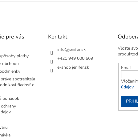
ie pre vás
Kontakt
Odobera
Vložte svo
info
@
jenifer.sk
produktoc
spôsoby platby
+421 949 000 569
e obchodu
e-shop jenifer.sk
Email
podmienky
práve spotrebiteľa
Vložením
odníkovi žiadosť o
údajov
 poriadok
PRIH
 ochrany
dajov
varu
návka