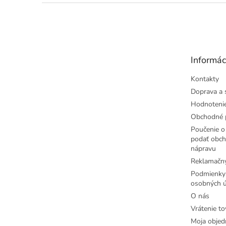
Z
á
p
ä
t
Informác
i
e
Kontakty
Doprava a 
Hodnoteni
Obchodné 
Poučenie o 
podať obch
nápravu
Reklamačný
Podmienky
osobných ú
O nás
Vrátenie to
Moja objed