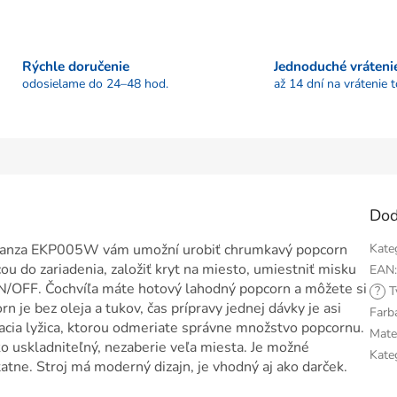
Rýchle doručenie
Jednoduché vráteni
odosielame do 24–48 hod.
až 14 dní na vrátenie 
Dod
eranza EKP005W vám umožní urobiť chrumkavý popcorn
Kate
cou do zariadenia, založiť kryt na miesto, umiestniť misku
EAN
 ON/OFF. Čochvíľa máte hotový lahodný popcorn a môžete si
?
T
n je bez oleja a tukov, čas prípravy jednej dávky je asi
Farb
racia lyžica, ktorou odmeriate správne množstvo popcornu.
Mate
ko uskladniteľný, nezaberie veľa miesta. Je možné
Kate
atne. Stroj má moderný dizajn, je vhodný aj ako darček.