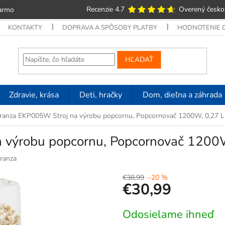
Recenzie 4.7
Overený česko
armo
KONTAKTY
DOPRAVA A SPÔSOBY PLATBY
HODNOTENIE
HĽADAŤ
Zdravie, krása
Deti, hračky
Dom, dieľna a záhrada
ranza EKP005W Stroj na výrobu popcornu, Popcornovač 1200W, 0,27 L
 výrobu popcornu, Popcornovač 1200
ranza
€38,99
–20 %
€30,99
Jednotková
Odosielame ihneď
cena: