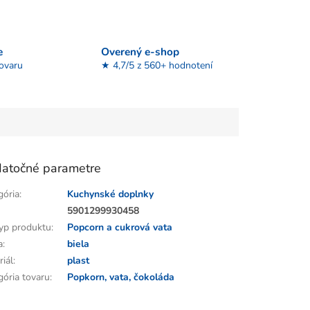
e
Overený e-shop
tovaru
★ 4,7/5 z 560+ hodnotení
atočné parametre
gória
:
Kuchynské doplnky
:
5901299930458
yp produktu
:
Popcorn a cukrová vata
a
:
biela
riál
:
plast
gória tovaru
:
Popkorn, vata, čokoláda