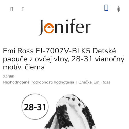
Prejsť
NÁKU
na
obsah
KOŠÍK
Emi Ross EJ-7007V-BLK5 Detské
papuče z ovčej vlny, 28-31 vianočný
motív, čierna
74059
Priemerné
Neohodnotené
Podrobnosti hodnotenia
Značka:
Emi Ross
hodnotenie
produktu
je
0,0
z
5
hviezdičiek.