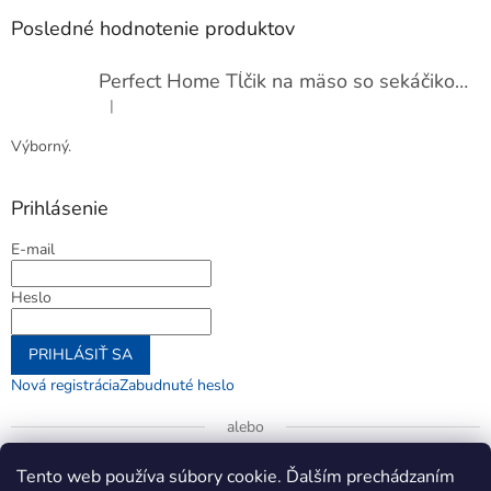
Posledné hodnotenie produktov
Perfect Home Tĺčik na mäso so sekáčikom, 56893
|
Hodnotenie produktu je 5 z 5 hviezdičiek.
Výborný.
Prihlásenie
E-mail
Heslo
PRIHLÁSIŤ SA
Nová registrácia
Zabudnuté heslo
alebo
Prihlásiť sa cez Google
Tento web používa súbory cookie. Ďalším prechádzaním