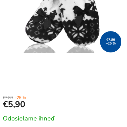
€7,89
–25 %
€7,89
–25 %
€5,90
Jednotková
Odosielame ihneď
cena: