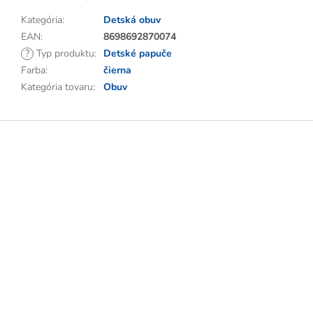
Kategória
:
Detská obuv
EAN
:
8698692870074
?
Typ produktu
:
Detské papuče
Farba
:
čierna
Kategória tovaru
:
Obuv
Z
á
p
ä
t
i
e