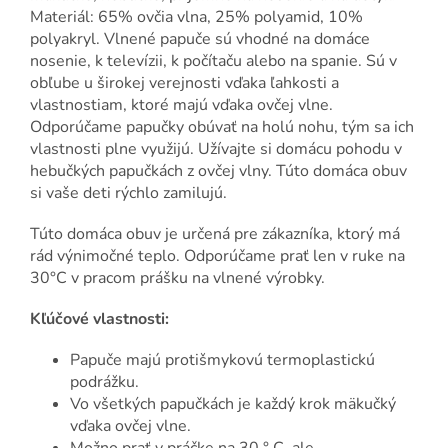
Materiál: 65% ovčia vlna, 25% polyamid, 10%
polyakryl. Vlnené papuče sú vhodné na domáce
nosenie, k televízii, k počítaču alebo na spanie. Sú v
obľube u širokej verejnosti vďaka ľahkosti a
vlastnostiam, ktoré majú vďaka ovčej vlne.
Odporúčame papučky obúvať na holú nohu, tým sa ich
vlastnosti plne využijú. Užívajte si domácu pohodu v
hebučkých papučkách z ovčej vlny. Túto domáca obuv
si vaše deti rýchlo zamilujú.
Túto domáca obuv je určená pre zákazníka, ktorý má
rád výnimočné teplo. Odporúčame prať len v ruke na
30°C v pracom prášku na vlnené výrobky.
Kľúčové vlastnosti:
Papuče majú protišmykovú termoplastickú
podrážku.
Vo všetkých papučkách je každý krok mäkučký
vďaka ovčej vlne.