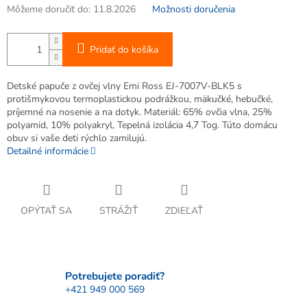
Môžeme doručiť do:
11.8.2026
Možnosti doručenia
Pridať do košíka
Detské papuče z ovčej vlny Emi Ross EJ-7007V-BLK5 s
protišmykovou termoplastickou podrážkou, mäkučké, hebučké,
príjemné na nosenie a na dotyk. Materiál: 65% ovčia vlna, 25%
polyamid, 10% polyakryl, Tepelná izolácia 4,7 Tog. Túto domácu
obuv si vaše deti rýchlo zamilujú.
Detailné informácie
OPÝTAŤ SA
STRÁŽIŤ
ZDIEĽAŤ
Potrebujete poradiť?
+421 949 000 569