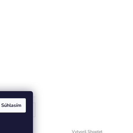
Súhlasím
ogle
Vytvoril Shoptet