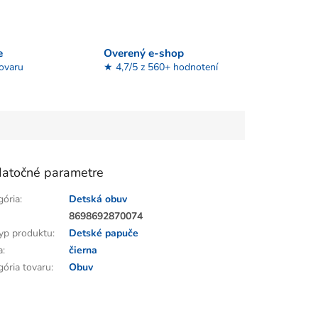
e
Overený e-shop
tovaru
★ 4,7/5 z 560+ hodnotení
atočné parametre
gória
:
Detská obuv
:
8698692870074
yp produktu
:
Detské papuče
a
:
čierna
gória tovaru
:
Obuv