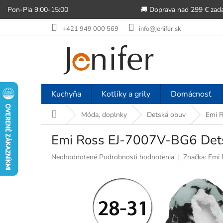
Pon-Pia 9:00-15:00
🚚 Doprava nad 299 € zad
Prejsť
+421 949 000 569
info@jenifer.sk
na
obsah
Kuchyňa
Kotlíky a grily
Domácnosť
Domov
Móda, doplnky
Detská obuv
Emi R
Emi Ross EJ-7007V-BG6 Detsk
Priemerné
Neohodnotené
Podrobnosti hodnotenia
Značka:
Emi 
hodnotenie
produktu
je
0,0
z
5
hviezdičiek.